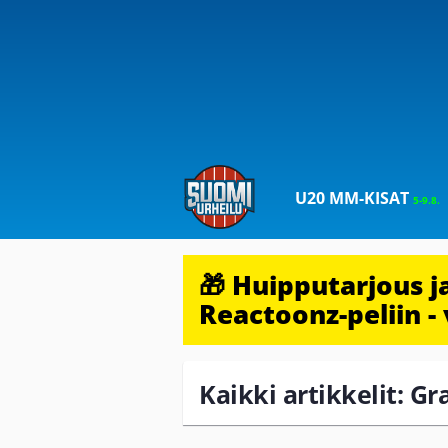
U20 MM-KISAT
5-9.8.
🎁 Huipputarjous 
Reactoonz-peliin - 
Kaikki artikkelit: G