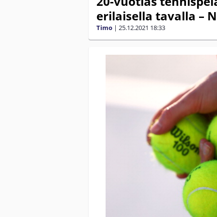
20-vuotias tennispel
erilaisella tavalla 
Timo
|
25.12.2021
18:33