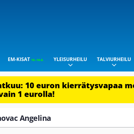
EM-KISAT
YLEISURHEILU
TALVIURHEILU
10.-16.8.
jatkuu: 10 euron kierrätysvapaa m
vain 1 eurolla!
raovac Angelina