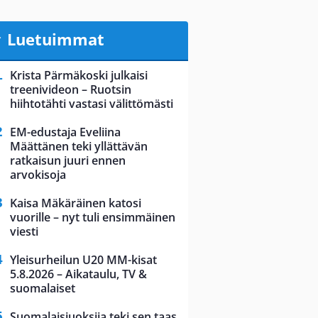
Luetuimmat
Krista Pärmäkoski julkaisi
treenivideon – Ruotsin
hiihtotähti vastasi välittömästi
EM-edustaja Eveliina
Määttänen teki yllättävän
ratkaisun juuri ennen
arvokisoja
Kaisa Mäkäräinen katosi
vuorille – nyt tuli ensimmäinen
viesti
Yleisurheilun U20 MM-kisat
5.8.2026 – Aikataulu, TV &
suomalaiset
Suomalaisjuoksija teki sen taas