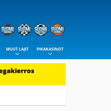
MUUT LAJIT
PIKAKASINOT
egakierros