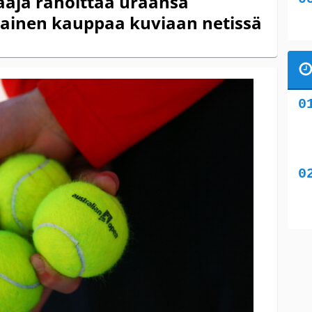
aaja rahoittaa uraansa
– Nainen kauppaa kuviaan netissä