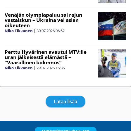
Venäjän olympiapaluu sai rajun
vastaiskun – Ukraina vei asian
oikeuteen
Niko Tikkanen
|
30.07.2026
06:52
Perttu Hyvärinen avautui MTV:lle
uran jälkeisestä elämästä –
”Vaarallinen kokemus”
Niko Tikkanen
|
29.07.2026
16:36
Lataa lisää
toimitus@suomiurheilu.com