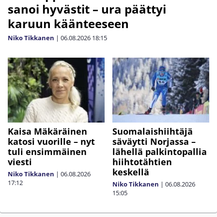
sanoi hyvästit – ura päättyi
karuun käänteeseen
Niko Tikkanen
|
06.08.2026
18:15
Kaisa Mäkäräinen
Suomalaishiihtäjä
katosi vuorille – nyt
säväytti Norjassa –
tuli ensimmäinen
lähellä palkintopallia
viesti
hiihtotähtien
keskellä
Niko Tikkanen
|
06.08.2026
17:12
Niko Tikkanen
|
06.08.2026
15:05