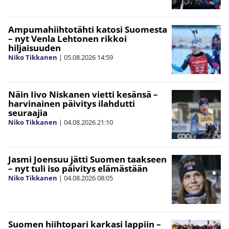
Ampumahiihtotähti katosi Suomesta
– nyt Venla Lehtonen rikkoi
hiljaisuuden
Niko Tikkanen
|
05.08.2026
14:59
Näin Iivo Niskanen vietti kesänsä –
harvinainen päivitys ilahdutti
seuraajia
Niko Tikkanen
|
04.08.2026
21:10
Jasmi Joensuu jätti Suomen taakseen
– nyt tuli iso päivitys elämästään
Niko Tikkanen
|
04.08.2026
08:05
Suomen hiihtopari karkasi lappiin –