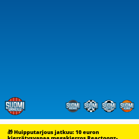
🎁 Huipputarjous jatkuu: 10 euron
kierrätysvapaa megakierros Reactoonz-