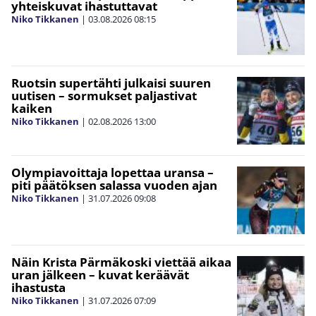
yhteiskuvat ihastuttavat
Niko Tikkanen
|
03.08.2026
08:15
Ruotsin supertähti julkaisi suuren
uutisen – sormukset paljastivat
kaiken
Niko Tikkanen
|
02.08.2026
13:00
Olympiavoittaja lopettaa uransa –
piti päätöksen salassa vuoden ajan
Niko Tikkanen
|
31.07.2026
09:08
Näin Krista Pärmäkoski viettää aikaa
uran jälkeen – kuvat keräävät
ihastusta
Niko Tikkanen
|
31.07.2026
07:09