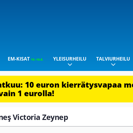
EM-KISAT
YLEISURHEILU
TALVIURHEILU
10.-16.8.
jatkuu: 10 euron kierrätysvapaa m
vain 1 eurolla!
üneş Victoria Zeynep