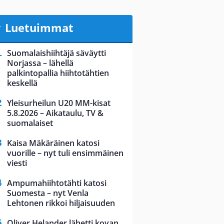
Luetuimmat
Suomalaishiihtäjä säväytti
Norjassa – lähellä
palkintopallia hiihtotähtien
keskellä
Yleisurheilun U20 MM-kisat
5.8.2026 – Aikataulu, TV &
suomalaiset
Kaisa Mäkäräinen katosi
vuorille – nyt tuli ensimmäinen
viesti
Ampumahiihtotähti katosi
Suomesta – nyt Venla
Lehtonen rikkoi hiljaisuuden
Oliver Helander lähetti kovan