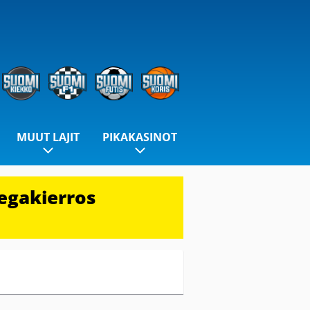
MUUT LAJIT
PIKAKASINOT
egakierros