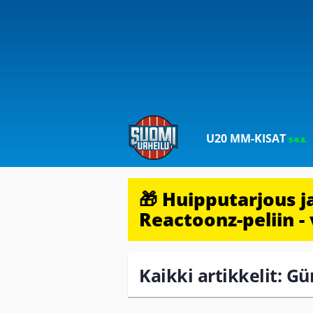
U20 MM-KISAT
5-9.8.
🎁 Huipputarjous 
Reactoonz-peliin - 
Kaikki artikkelit: G