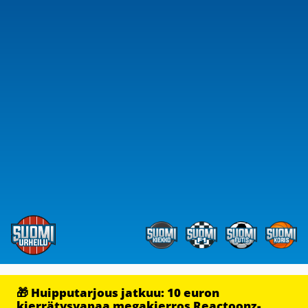
🎁 Huipputarjous jatkuu: 10 euron
kierrätysvapaa megakierros Reactoonz-