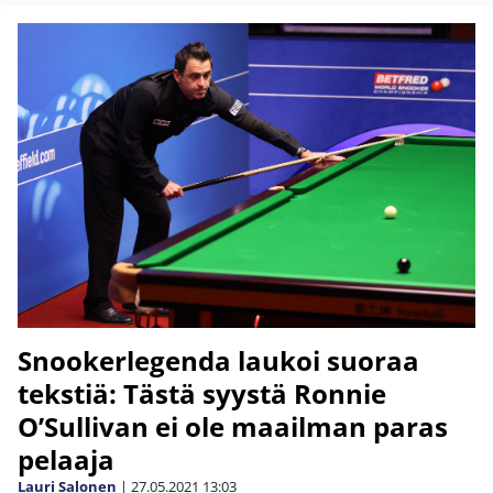
Snookerlegenda laukoi suoraa
tekstiä: Tästä syystä Ronnie
O’Sullivan ei ole maailman paras
pelaaja
Lauri Salonen
|
27.05.2021
13:03