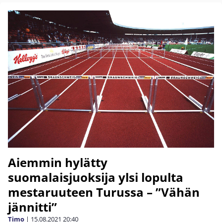
Aiemmin hylätty
suomalaisjuoksija ylsi lopulta
mestaruuteen Turussa – ”Vähän
jännitti”
Timo
|
15.08.2021
20:40