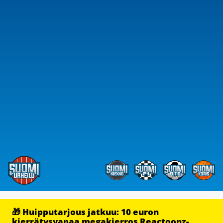
🎁 Huipputarjous jatkuu: 10 euron
kierrätysvapaa megakierros Reactoonz-