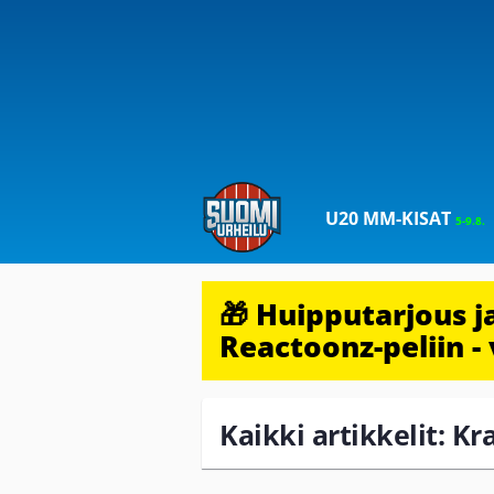
U20 MM-KISAT
5-9.8.
🎁 Huipputarjous 
Reactoonz-peliin - 
Kaikki artikkelit: Kr