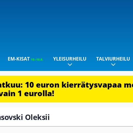
EM-KISAT
YLEISURHEILU
TALVIURHEILU
10.-16.8.
jatkuu: 10 euron kierrätysvapaa m
vain 1 eurolla!
asovski Oleksii