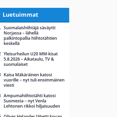
Luetuimmat
Suomalaishiihtäjä säväytti
Norjassa – lähellä
palkintopallia hiihtotähtien
keskellä
Yleisurheilun U20 MM-kisat
5.8.2026 – Aikataulu, TV &
suomalaiset
Kaisa Mäkäräinen katosi
vuorille – nyt tuli ensimmäinen
viesti
Ampumahiihtotähti katosi
Suomesta – nyt Venla
Lehtonen rikkoi hiljaisuuden
Oliver Helander lähetti kovan