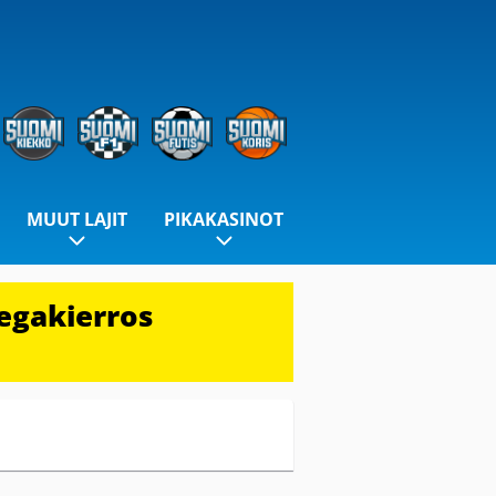
MUUT LAJIT
PIKAKASINOT
egakierros