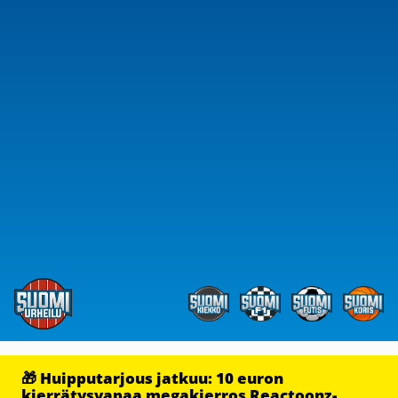
🎁 Huipputarjous jatkuu: 10 euron
kierrätysvapaa megakierros Reactoonz-