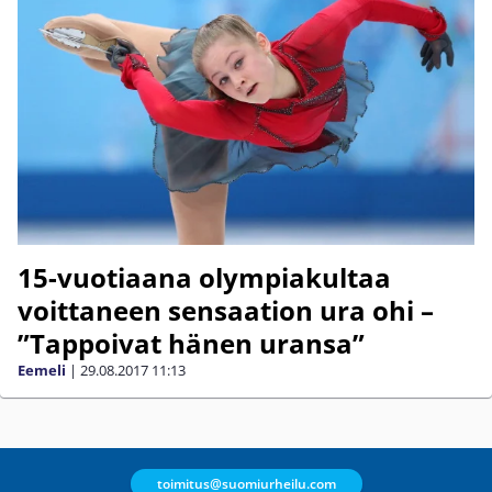
15-vuotiaana olympiakultaa
voittaneen sensaation ura ohi –
”Tappoivat hänen uransa”
Eemeli
|
29.08.2017
11:13
toimitus@suomiurheilu.com