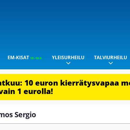
EM-KISAT
YLEISURHEILU
TALVIURHEILU
10.-16.8.
jatkuu: 10 euron kierrätysvapaa m
vain 1 eurolla!
amos Sergio