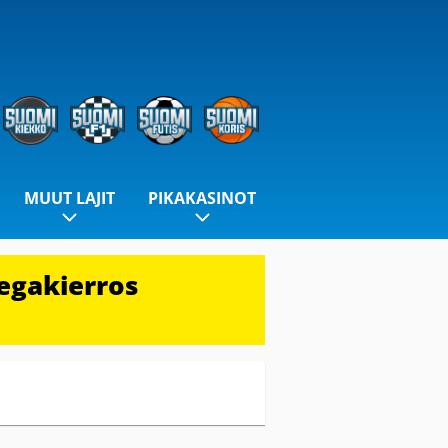
MUUT LAJIT
PIKAKASINOT
egakierros