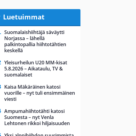
Luetuimmat
Suomalaishiihtäjä säväytti
Norjassa – lähellä
palkintopallia hiihtotähtien
keskellä
Yleisurheilun U20 MM-kisat
5.8.2026 – Aikataulu, TV &
suomalaiset
Kaisa Mäkäräinen katosi
vuorille – nyt tuli ensimmäinen
viesti
Ampumahiihtotähti katosi
Suomesta – nyt Venla
Lehtonen rikkoi hiljaisuuden
Yksi alppihiihdon suurimmista