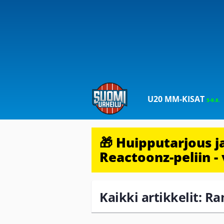
U20 MM-KISAT
5-9.8.
🎁 Huipputarjous 
Reactoonz-peliin - 
Kaikki artikkelit: R