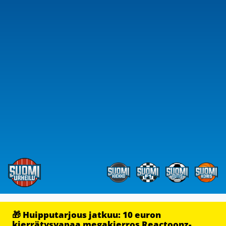
🎁 Huipputarjous jatkuu: 10 euron
kierrätysvapaa megakierros Reactoonz-