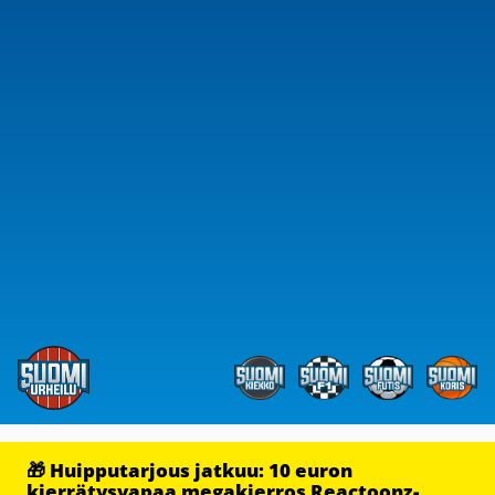
🎁 Huipputarjous jatkuu: 10 euron
kierrätysvapaa megakierros Reactoonz-