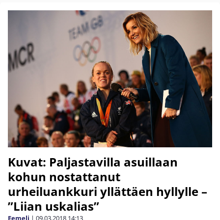
Kuvat: Paljastavilla asuillaan
kohun nostattanut
urheiluankkuri yllättäen hyllylle –
”Liian uskalias”
Eemeli
|
09.03.2018
14:13