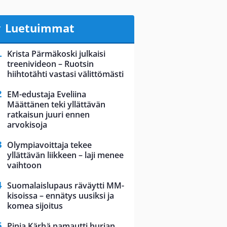
Luetuimmat
Krista Pärmäkoski julkaisi
treenivideon – Ruotsin
hiihtotähti vastasi välittömästi
EM-edustaja Eveliina
Määttänen teki yllättävän
ratkaisun juuri ennen
arvokisoja
Olympiavoittaja tekee
yllättävän liikkeen – laji menee
vaihtoon
Suomalaislupaus räväytti MM-
kisoissa – ennätys uusiksi ja
komea sijoitus
Pinja Kärhä pamautti hurjan