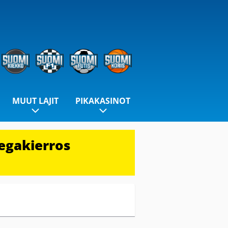
MUUT LAJIT
PIKAKASINOT
egakierros