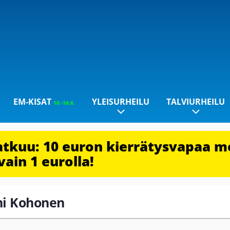
EM-KISAT
YLEISURHEILU
TALVIURHEILU
10.-16.8.
jatkuu: 10 euron kierrätysvapaa m
vain 1 eurolla!
oni Kohonen