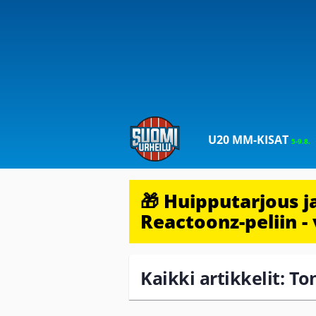
U20 MM-KISAT
5-9.8.
🎁 Huipputarjous 
Reactoonz-peliin - 
Kaikki artikkelit: T