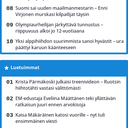
Suomi sai uuden maailmanmestarin – Enni
Virjonen murskasi kilpailijat täysin
Olympiaurheilijan järkyttävä tunnustus –
riippuvuus alkoi jo 12-vuotiaana
Yksi alppihiihdon suurimmista sanoi hyvästit – ura
päättyi karuun käänteeseen
Luetuimmat
Krista Pärmäkoski julkaisi treenivideon – Ruotsin
hiihtotähti vastasi välittömästi
EM-edustaja Eveliina Määttänen teki yllättävän
ratkaisun juuri ennen arvokisoja
Kaisa Mäkäräinen katosi vuorille – nyt tuli
ensimmäinen viesti