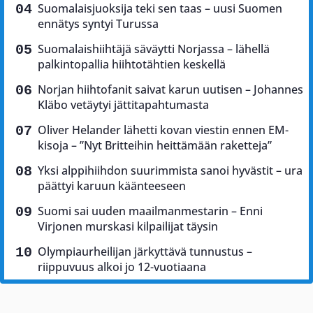
Suomalaisjuoksija teki sen taas – uusi Suomen
ennätys syntyi Turussa
Suomalaishiihtäjä säväytti Norjassa – lähellä
palkintopallia hiihtotähtien keskellä
Norjan hiihtofanit saivat karun uutisen – Johannes
Kläbo vetäytyi jättitapahtumasta
Oliver Helander lähetti kovan viestin ennen EM-
kisoja – ”Nyt Britteihin heittämään raketteja”
Yksi alppihiihdon suurimmista sanoi hyvästit – ura
päättyi karuun käänteeseen
Suomi sai uuden maailmanmestarin – Enni
Virjonen murskasi kilpailijat täysin
Olympiaurheilijan järkyttävä tunnustus –
riippuvuus alkoi jo 12-vuotiaana