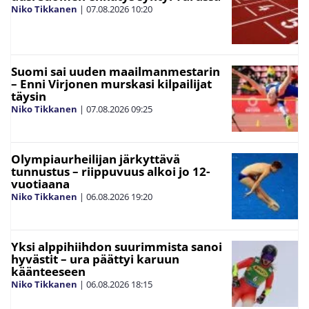
Niko Tikkanen
|
07.08.2026
10:20
Suomi sai uuden maailmanmestarin
– Enni Virjonen murskasi kilpailijat
täysin
Niko Tikkanen
|
07.08.2026
09:25
Olympiaurheilijan järkyttävä
tunnustus – riippuvuus alkoi jo 12-
vuotiaana
Niko Tikkanen
|
06.08.2026
19:20
Yksi alppihiihdon suurimmista sanoi
hyvästit – ura päättyi karuun
käänteeseen
Niko Tikkanen
|
06.08.2026
18:15