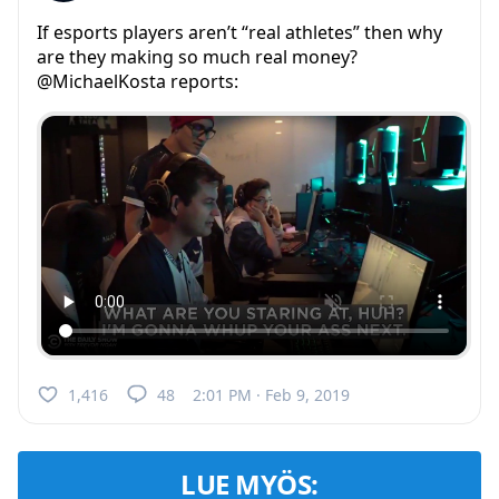
If esports players aren’t “real athletes” then why
are they making so much real money?
@MichaelKosta reports:
1,416
48
2:01 PM · Feb 9, 2019
LUE MYÖS: