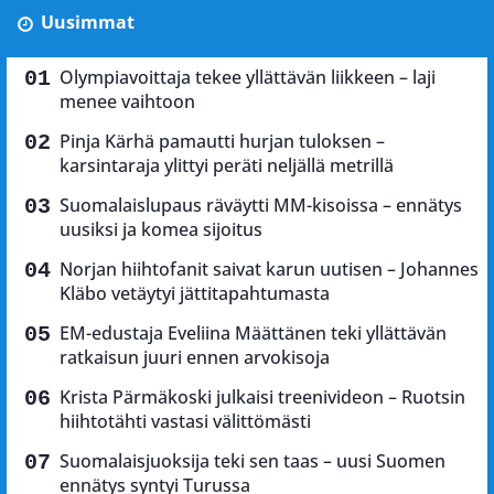
Uusimmat
Olympiavoittaja tekee yllättävän liikkeen – laji
menee vaihtoon
Pinja Kärhä pamautti hurjan tuloksen –
karsintaraja ylittyi peräti neljällä metrillä
Suomalaislupaus räväytti MM-kisoissa – ennätys
uusiksi ja komea sijoitus
Norjan hiihtofanit saivat karun uutisen – Johannes
Kläbo vetäytyi jättitapahtumasta
EM-edustaja Eveliina Määttänen teki yllättävän
ratkaisun juuri ennen arvokisoja
Krista Pärmäkoski julkaisi treenivideon – Ruotsin
hiihtotähti vastasi välittömästi
Suomalaisjuoksija teki sen taas – uusi Suomen
ennätys syntyi Turussa