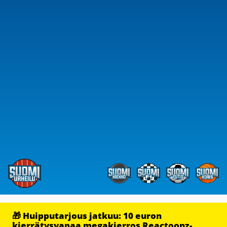
🎁 Huipputarjous jatkuu: 10 euron
kierrätysvapaa megakierros Reactoonz-