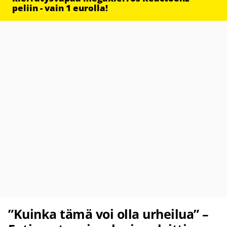
peliin - vain 1 eurolla!
”Kuinka tämä voi olla urheilua” –