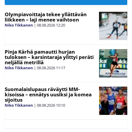
Olympiavoittaja tekee yllättävän
liikkeen – laji menee vaihtoon
Niko Tikkanen
|
08.08.2026
12:20
Pinja Kärhä pamautti hurjan
tuloksen – karsintaraja ylittyi peräti
neljällä metrillä
Niko Tikkanen
|
08.08.2026
11:17
Suomalaislupaus räväytti MM-
kisoissa – ennätys uusiksi ja komea
sijoitus
Niko Tikkanen
|
08.08.2026
10:10