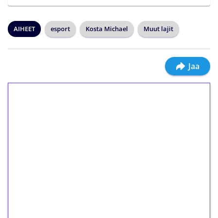
AIHEET
esport
Kosta Michael
Muut lajit
Jaa
1€ = 10€ arvosta
ilmaiskierroksia ilman
kierrätystä!
Talleta 1€
Saat heti 50 ilmaiskierrosta Tuohi 1000 -
peliin (arvo 0,20€ per kierros)!
Ei kierrätysvaatimusta!