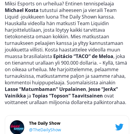
Miksi Esports on urheilua? Entinen tennispelaaja
Michael Kosta
tutustui aiheeseen ja vieraili ​Team
Liquid -joukkueen luona The Daily Shown kanssa.
Hauskalla videolla hän matkusti ​Team Liquidin
harjoittelutilaan, josta löytyy kaikki tarvittava
tietokoneista omaan kokkiin. Mies matkustaan
turnaukseen pelaajien kanssa ja yltyy kannustamaan
joukkuetta villisti. Kosta haastattelee videolla muun
muassa brasilialaista
Epitácio “TACO” de Meloa
, joka
on tienannut urallaan yli 900.000 dollaria. – Kyllä, tämä
on oikeaa urheilua. Me harjoittelemme, pelaamme
turnauksissa, matkustamme paljon ja saamme rahaa,
kommentoi huippupelaaja. Suomalaisista ainakin
Lasse “Matumbaman” Urpalainen
,
Jesse “JerAx”
Vainikka
ja
Topias “Topson” Taavitsainen
ovat
voittaneet urallaan miljoonia dollareita palkintorahaa.
The Daily Show
@TheDailyShow