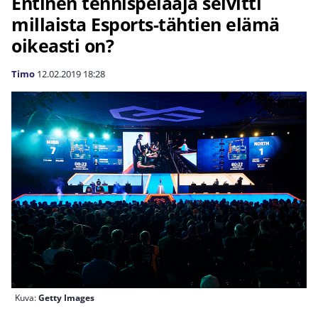
Entinen tennispelaaja selvitti
millaista Esports-tähtien elämä
oikeasti on?
Timo
12.02.2019
18:28
Kuva:
Getty Images