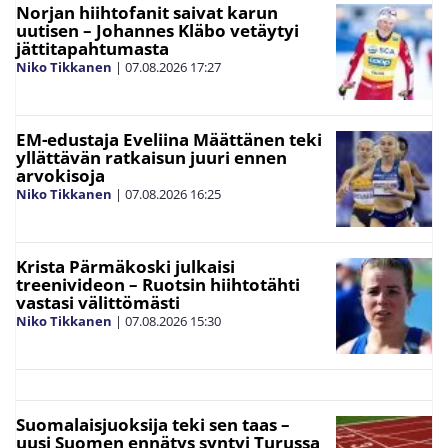
Norjan hiihtofanit saivat karun
uutisen – Johannes Kläbo vetäytyi
jättitapahtumasta
Niko Tikkanen
|
07.08.2026
17:27
EM-edustaja Eveliina Määttänen teki
yllättävän ratkaisun juuri ennen
arvokisoja
Niko Tikkanen
|
07.08.2026
16:25
Krista Pärmäkoski julkaisi
treenivideon – Ruotsin hiihtotähti
vastasi välittömästi
Niko Tikkanen
|
07.08.2026
15:30
Suomalaisjuoksija teki sen taas –
uusi Suomen ennätys syntyi Turussa