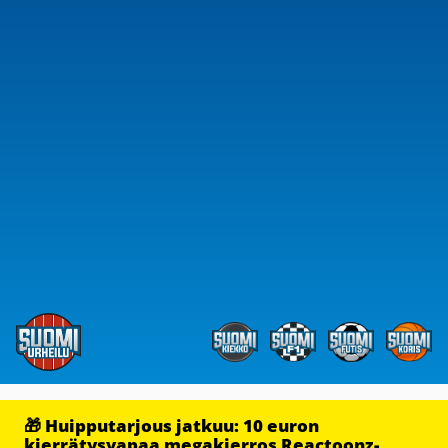
🎁 Huipputarjous jatkuu: 10 euron
kierrätysvapaa megakierros Reactoonz-