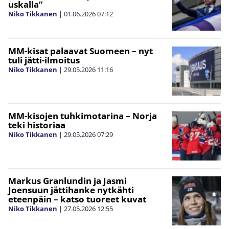
uskalla”
Niko Tikkanen
|
01.06.2026
07:12
MM-kisat palaavat Suomeen – nyt
tuli jätti-ilmoitus
Niko Tikkanen
|
29.05.2026
11:16
MM-kisojen tuhkimotarina – Norja
teki historiaa
Niko Tikkanen
|
29.05.2026
07:29
Markus Granlundin ja Jasmi
Joensuun jättihanke nytkähti
eteenpäin – katso tuoreet kuvat
Niko Tikkanen
|
27.05.2026
12:55