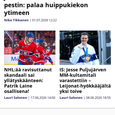
pestin: palaa huippukiekon
ytimeen
Niko Tikkanen
|
01.07.2026
12:22
NHL:ää ravisuttanut
IS: Jesse Puljujärven
skandaali sai
MM-kultamitali
yllätyskäänteen:
varastettiin –
Patrik Laine
Leijonat-hyökkääjältä
osallisena!
yksi toive
Lauri Salonen
|
17.06.2026
14:00
Lauri Salonen
|
08.06.2026
18:55