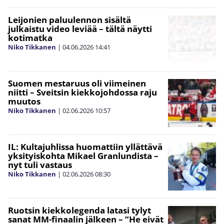
Leijonien paluulennon sisältä
julkaistu video leviää – tältä näytti
kotimatka
Niko Tikkanen
|
04.06.2026
14:41
Suomen mestaruus oli viimeinen
niitti – Sveitsin kiekkojohdossa raju
muutos
Niko Tikkanen
|
02.06.2026
10:57
IL: Kultajuhlissa huomattiin yllättävä
yksityiskohta Mikael Granlundista –
nyt tuli vastaus
Niko Tikkanen
|
02.06.2026
08:30
Ruotsin kiekkolegenda latasi tylyt
sanat MM-finaalin jälkeen – ”He eivät