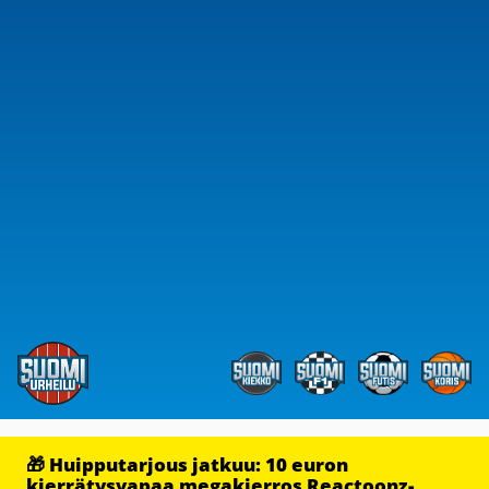
🎁 Huipputarjous jatkuu: 10 euron
kierrätysvapaa megakierros Reactoonz-