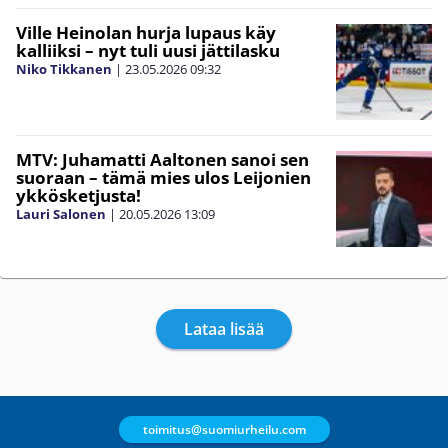
Ville Heinolan hurja lupaus käy
kalliiksi – nyt tuli uusi jättilasku
Niko Tikkanen
|
23.05.2026
09:32
MTV: Juhamatti Aaltonen sanoi sen
suoraan – tämä mies ulos Leijonien
ykkösketjusta!
Lauri Salonen
|
20.05.2026
13:09
Lataa lisää
toimitus@suomiurheilu.com