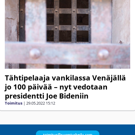
Tähtipelaaja vankilassa Venäjällä
jo 100 päivää – nyt vedotaan
presidentti Joe Bideniin
Toimitus
|
29.05.2022
15:12
toimitus@suomiurheilu.com