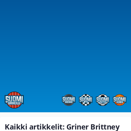
Kaikki artikkelit: Griner Brittney