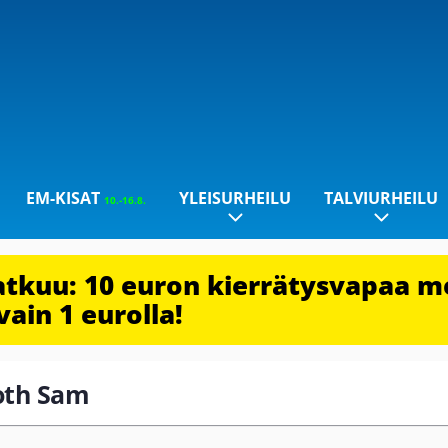
EM-KISAT
YLEISURHEILU
TALVIURHEILU
10.-16.8.
jatkuu: 10 euron kierrätysvapaa m
vain 1 eurolla!
roth Sam