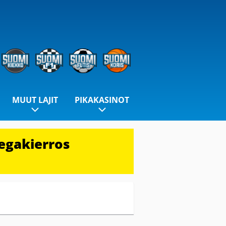
MUUT LAJIT
PIKAKASINOT
egakierros