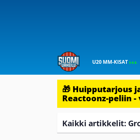
U20 MM-KISAT
5-9.8.
🎁 Huipputarjous 
Reactoonz-peliin - 
Kaikki artikkelit: G