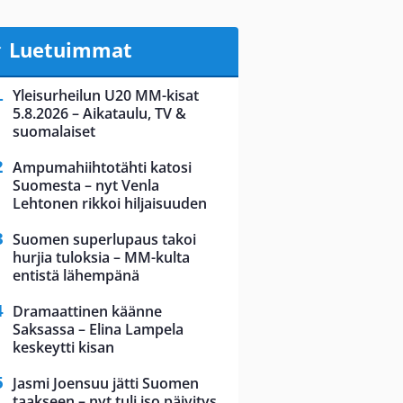
Luetuimmat
Yleisurheilun U20 MM-kisat
5.8.2026 – Aikataulu, TV &
suomalaiset
Ampumahiihtotähti katosi
Suomesta – nyt Venla
Lehtonen rikkoi hiljaisuuden
Suomen superlupaus takoi
hurjia tuloksia – MM-kulta
entistä lähempänä
Dramaattinen käänne
Saksassa – Elina Lampela
keskeytti kisan
Jasmi Joensuu jätti Suomen
taakseen – nyt tuli iso päivitys