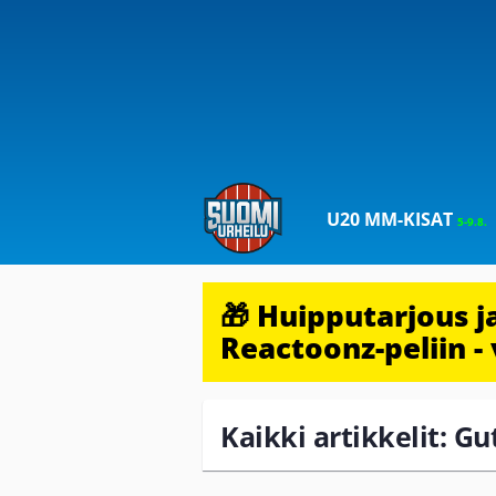
U20 MM-KISAT
5-9.8.
🎁 Huipputarjous 
Reactoonz-peliin - 
Kaikki artikkelit: Gu