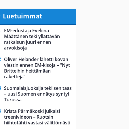
Luetuimmat
EM-edustaja Eveliina
Määttänen teki yllättävän
ratkaisun juuri ennen
arvokisoja
Oliver Helander lähetti kovan
viestin ennen EM-kisoja – ”Nyt
Britteihin heittämään
raketteja”
Suomalaisjuoksija teki sen taas
– uusi Suomen ennätys syntyi
Turussa
Krista Pärmäkoski julkaisi
treenivideon – Ruotsin
hiihtotähti vastasi välittömästi