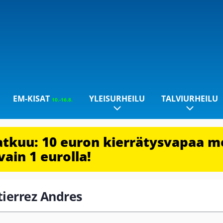
EM-KISAT
YLEISURHEILU
TALVIURHEILU
10.-16.8.
jatkuu: 10 euron kierrätysvapaa m
vain 1 eurolla!
tierrez Andres