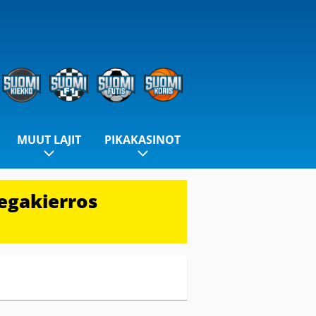
MUUT LAJIT
PIKAKASINOT
egakierros