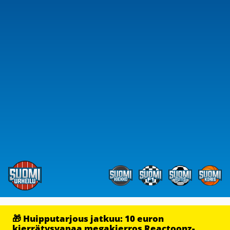
🎁 Huipputarjous jatkuu: 10 euron
kierrätysvapaa megakierros Reactoonz-