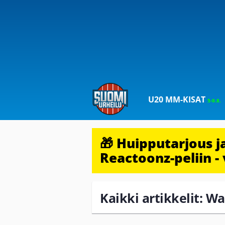
U20 MM-KISAT
5-9.8.
🎁 Huipputarjous 
Reactoonz-peliin - 
Kaikki artikkelit: W