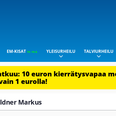
EM-KISAT
YLEISURHEILU
TALVIURHEILU
10.-16.8.
jatkuu: 10 euron kierrätysvapaa m
vain 1 eurolla!
aldner Markus