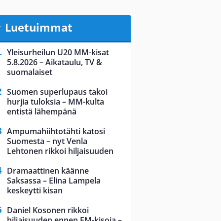
Luetuimmat
Yleisurheilun U20 MM-kisat
5.8.2026 – Aikataulu, TV &
suomalaiset
Suomen superlupaus takoi
hurjia tuloksia – MM-kulta
entistä lähempänä
Ampumahiihtotähti katosi
Suomesta – nyt Venla
Lehtonen rikkoi hiljaisuuden
Dramaattinen käänne
Saksassa – Elina Lampela
keskeytti kisan
Daniel Kosonen rikkoi
hiljaisuuden ennen EM-kisoja –