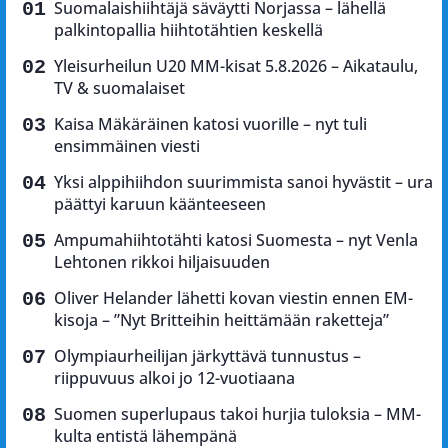
Suomalaishiihtäjä säväytti Norjassa – lähellä
palkintopallia hiihtotähtien keskellä
Yleisurheilun U20 MM-kisat 5.8.2026 – Aikataulu,
TV & suomalaiset
Kaisa Mäkäräinen katosi vuorille – nyt tuli
ensimmäinen viesti
Yksi alppihiihdon suurimmista sanoi hyvästit – ura
päättyi karuun käänteeseen
Ampumahiihtotähti katosi Suomesta – nyt Venla
Lehtonen rikkoi hiljaisuuden
Oliver Helander lähetti kovan viestin ennen EM-
kisoja – ”Nyt Britteihin heittämään raketteja”
Olympiaurheilijan järkyttävä tunnustus –
riippuvuus alkoi jo 12-vuotiaana
Suomen superlupaus takoi hurjia tuloksia – MM-
kulta entistä lähempänä