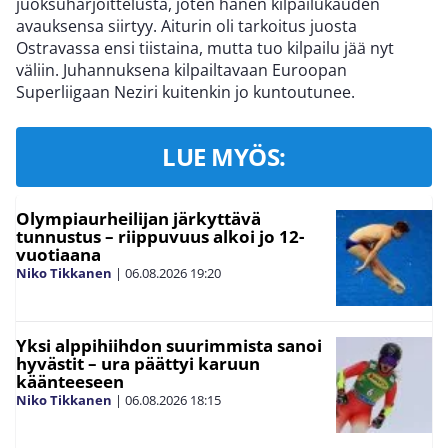
juoksuharjoittelusta, joten hänen kilpailukauden
avauksensa siirtyy. Aiturin oli tarkoitus juosta
Ostravassa ensi tiistaina, mutta tuo kilpailu jää nyt
väliin. Juhannuksena kilpailtavaan Euroopan
Superliigaan Neziri kuitenkin jo kuntoutunee.
LUE MYÖS:
Olympiaurheilijan järkyttävä
tunnustus – riippuvuus alkoi jo 12-
vuotiaana
Niko Tikkanen
|
06.08.2026
19:20
Yksi alppihiihdon suurimmista sanoi
hyvästit – ura päättyi karuun
käänteeseen
Niko Tikkanen
|
06.08.2026
18:15