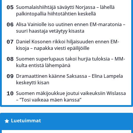
Suomalaishiihtäjä säväytti Norjassa – lähellä
palkintopallia hiihtotähtien keskellä
Alisa Vainiolle iso uutinen ennen EM-maratonia –
suuri haastaja vetäytyy kisasta
Daniel Kosonen rikkoi hiljaisuuden ennen EM-
kisoja – napakka viesti epäilijöille
Suomen superlupaus takoi hurjia tuloksia – MM-
kulta entistä lähempänä
Dramaattinen käänne Saksassa – Elina Lampela
keskeytti kisan
Suomen mäkijoukkue joutui vaikeuksiin Wislassa
– ”Tosi vaikeaa mäen kanssa”
Luetuimmat