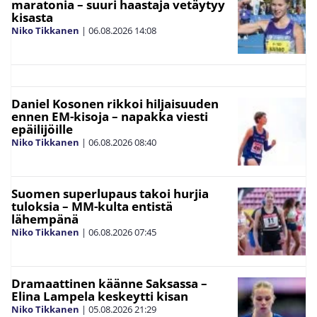
maratonia – suuri haastaja vetäytyy
kisasta
Niko Tikkanen
|
06.08.2026
14:08
Daniel Kosonen rikkoi hiljaisuuden
ennen EM-kisoja – napakka viesti
epäilijöille
Niko Tikkanen
|
06.08.2026
08:40
Suomen superlupaus takoi hurjia
tuloksia – MM-kulta entistä
lähempänä
Niko Tikkanen
|
06.08.2026
07:45
Dramaattinen käänne Saksassa –
Elina Lampela keskeytti kisan
Niko Tikkanen
|
05.08.2026
21:29