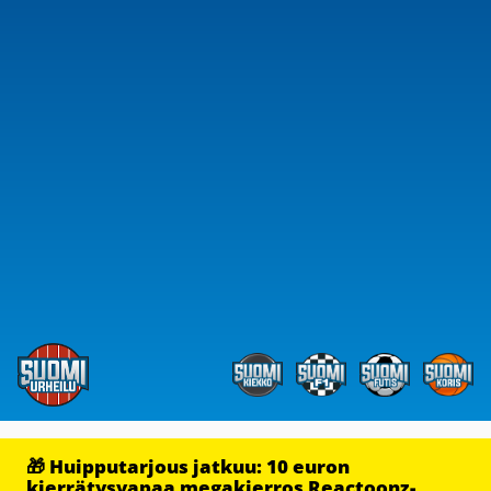
🎁 Huipputarjous jatkuu: 10 euron
kierrätysvapaa megakierros Reactoonz-