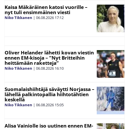
Kaisa Mäkäräinen katosi vuorille –
nyt tuli ensimmäinen viesti
Niko Tikkanen
|
06.08.2026
17:12
Oliver Helander lähetti kovan viestin
ennen EM-kisoja – ”Nyt Britteihin
heittämään raketteja”
Niko Tikkanen
|
06.08.2026
16:10
Suomalaishiihtäjä säväytti Norjassa –
lähellä palkintopallia hiihtotähtien
keskellä
Niko Tikkanen
|
06.08.2026
15:05
Alisa Vainiolle iso uutinen ennen EM-