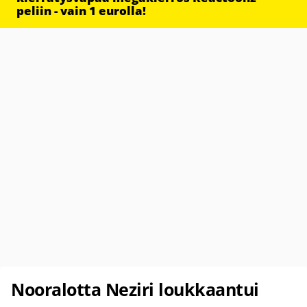
peliin - vain 1 eurolla!
Nooralotta Neziri loukkaantui