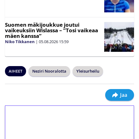
Suomen mäkijoukkue joutui
vaikeuksiin Wislassa – ”Tosi vaikeaa
mäen kanssa”
Niko Tikkanen
|
05.08.2026
15:59
AIHEET
Neziri Nooralotta
Yleisurheilu
Jaa
1€ = 10€ arvosta
ilmaiskierroksia ilman
kierrätystä!