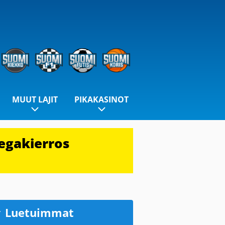
MUUT LAJIT
PIKAKASINOT
egakierros
Luetuimmat