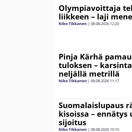
Olympiavoittaja te
liikkeen – laji men
Niko Tikkanen
|
08.08.2026
12:20
Pinja Kärhä pamaut
tuloksen – karsintar
neljällä metrillä
Niko Tikkanen
|
08.08.2026
11:17
Suomalaislupaus r
kisoissa – ennätys
sijoitus
Niko Tikkanen
|
08.08.2026
10:10