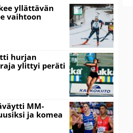
kee yllättävän
ee vaihtoon
ti hurjan
aja ylittyi peräti
äväytti MM-
 uusiksi ja komea