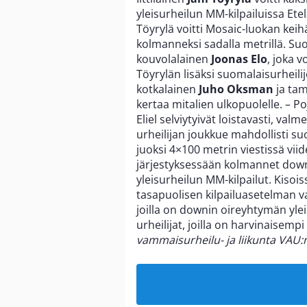
yleisurheilun MM-kilpailuissa Ete
Töyrylä voitti Mosaic-luokan keih
kolmanneksi sadalla metrillä. Su
kouvolalainen
Joonas Elo
, joka 
Töyrylän lisäksi suomalaisurheilijo
kotkalainen
Juho Oksman
ja ta
kertaa mitalien ulkopuolelle. – Po
Eliel selviytyivät loistavasti, val
urheilijan joukkue mahdollisti su
juoksi 4×100 metrin viestissä viide
järjestyksessään kolmannet down-
yleisurheilun MM-kilpailut. Kisois
tasapuolisen kilpailuasetelman va
joilla on downin oireyhtymän ylei
urheilijat, joilla on harvinaise
vammaisurheilu- ja liikunta VAU: