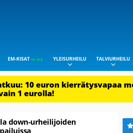
EM-KISAT
YLEISURHEILU
TALVIURHEILU
10.-16.8.
jatkuu: 10 euron kierrätysvapaa m
vain 1 eurolla!
la down-urheilijoiden
pailuissa