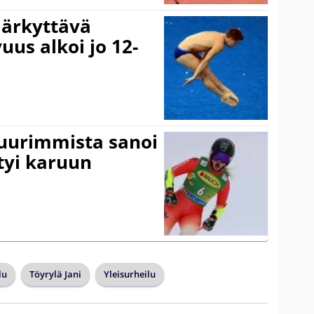
järkyttävä
uus alkoi jo 12-
suurimmista sanoi
tyi karuun
lu
Töyrylä Jani
Yleisurheilu