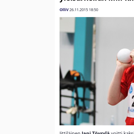
OlliV
26.11.2015
18:50
Iittiläinen
Jani Töyrylä
voitti kak