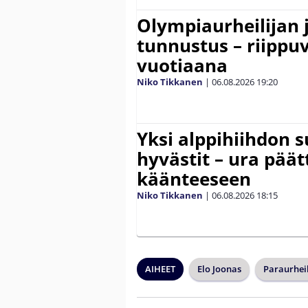
Olympiaurheilijan 
tunnustus – riippuv
vuotiaana
Niko Tikkanen
|
06.08.2026
19:20
Yksi alppihiihdon 
hyvästit – ura päät
käänteeseen
Niko Tikkanen
|
06.08.2026
18:15
AIHEET
Elo Joonas
Paraurhei