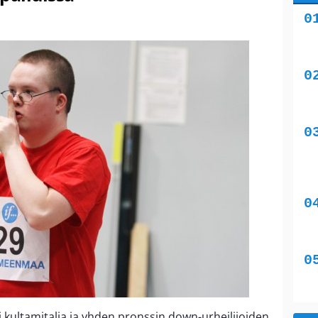
si kultamitalia ja yhden pronssin down-urheilijoiden