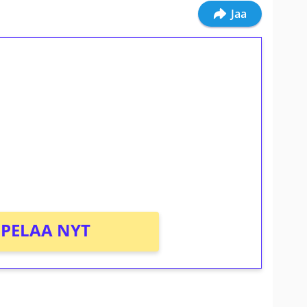
Jaa
ilmaiskierroksia ilman
osta Tuohi 1000 -peliin (arvo 0,20€ per
PELAA NYT