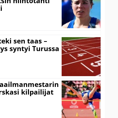
sin hiihtotähti
i
eki sen taas –
ys syntyi Turussa
maailmanmestarin
skasi kilpailijat