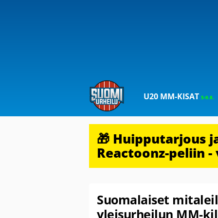
U20 MM-KISAT
5-9.8.
🎁 Huipputarjous 
Reactoonz-peliin - 
Suomalaiset mitaleil
yleisurheilun MM-kil