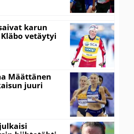
 saivat karun
 Kläbo vetäytyi
ina Määttänen
kaisun juuri
ulkaisi