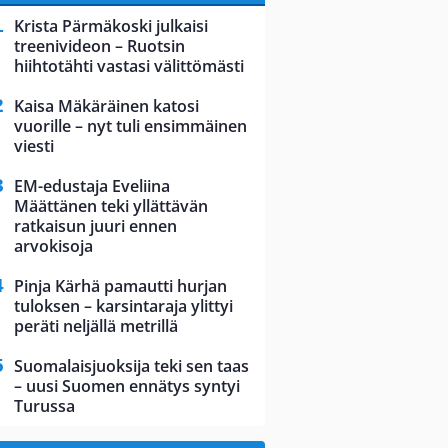
Krista Pärmäkoski julkaisi
treenivideon – Ruotsin
hiihtotähti vastasi välittömästi
Kaisa Mäkäräinen katosi
vuorille – nyt tuli ensimmäinen
viesti
EM-edustaja Eveliina
Määttänen teki yllättävän
ratkaisun juuri ennen
arvokisoja
Pinja Kärhä pamautti hurjan
tuloksen – karsintaraja ylittyi
peräti neljällä metrillä
Suomalaisjuoksija teki sen taas
– uusi Suomen ennätys syntyi
Turussa