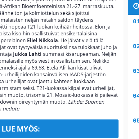
lä-Afrikan Bloemfoenteinissa 21.-27. marraskuuta.
äänheiton ja kolmiottelun sekä sijoittui
omalaisten neljän mitalin saldon täydensi
voitti hopeaa T21-luokan keihäänheitossa. Elon ja
ista kisoihin osallistuivat ensikertalaisina
mperelainen
Eliel Nikkola
. He jäivät vielä tällä
jat ovat tyytyväisiä suorituksiinsa tulokkaat Juho ja
mentaja
Jukka Lahti
summasi kisarupeaman. Neljän
omalaisille myös viestiin osallistumisen. Nelikko
nneksi ajalla 69,68. Etelä-Afrikan kisat olivat
urheilijoiden kansainvälisen IAADS-järjestön
sa urheilijat ovat jaettu kahteen luokkaan
rmistamiseksi. T21-luokassa kilpailevat urheilijat,
sin muoto, trisomia 21. Mosaic-luokassa kilpailevat
mpi downin oireyhtymän muoto.
Lähde: Suomen
n tiedote
LUE MYÖS: