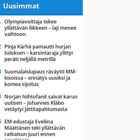
Uusimmat
Olympiavoittaja tekee
yllättävän liikkeen – laji menee
vaihtoon
Pinja Kärhä pamautti hurjan
tuloksen – karsintaraja ylittyi
peräti neljällä metrillä
Suomalaislupaus räväytti MM-
kisoissa – ennätys uusiksi ja
komea sijoitus
Norjan hiihtofanit saivat karun
uutisen – Johannes Kläbo
vetäytyi jättitapahtumasta
EM-edustaja Eveliina
Määttänen teki yllättävän
ratkaisun juuri ennen