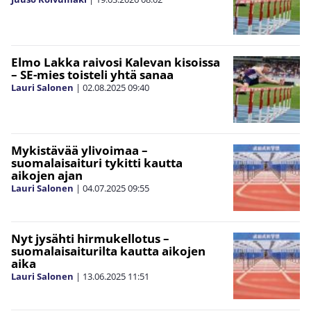
Elmo Lakka raivosi Kalevan kisoissa
– SE-mies toisteli yhtä sanaa
Lauri Salonen
|
02.08.2025
09:40
Mykistävää ylivoimaa –
suomalaisaituri tykitti kautta
aikojen ajan
Lauri Salonen
|
04.07.2025
09:55
Nyt jysähti hirmukellotus –
suomalaisaiturilta kautta aikojen
aika
Lauri Salonen
|
13.06.2025
11:51