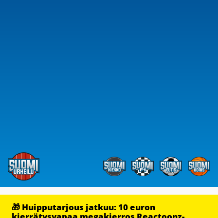
🎁 Huipputarjous jatkuu: 10 euron
kierrätysvapaa megakierros Reactoonz-