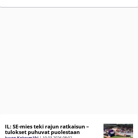
IL: SE-mies teki rajun ratkaisun –
tulokset puhuvat puolestaan
Juuso Koivumäki
|
19.03.2026
08:02