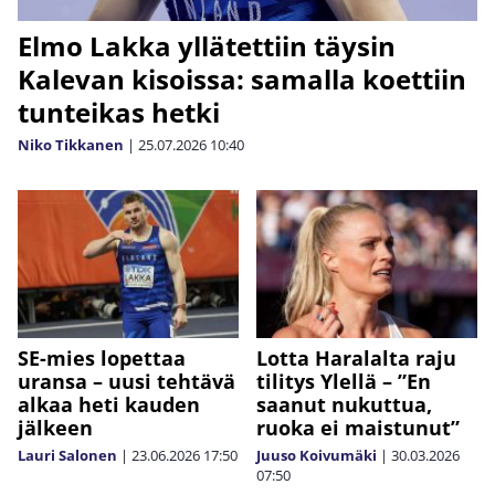
Elmo Lakka yllätettiin täysin
Kalevan kisoissa: samalla koettiin
tunteikas hetki
Niko Tikkanen
|
25.07.2026
10:40
SE-mies lopettaa
Lotta Haralalta raju
uransa – uusi tehtävä
tilitys Ylellä – ”En
alkaa heti kauden
saanut nukuttua,
jälkeen
ruoka ei maistunut”
Lauri Salonen
|
23.06.2026
17:50
Juuso Koivumäki
|
30.03.2026
07:50