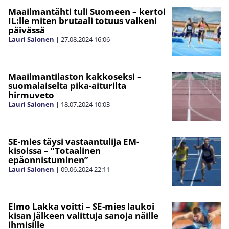
Maailmantähti tuli Suomeen – kertoi
IL:lle miten brutaali totuus valkeni
päivässä
Lauri Salonen
|
27.08.2024
16:06
Maailmantilaston kakkoseksi –
suomalaiselta pika-aiturilta
hirmuveto
Lauri Salonen
|
18.07.2024
10:03
SE-mies täysi vastaantulija EM-
kisoissa – ”Totaalinen
epäonnistuminen”
Lauri Salonen
|
09.06.2024
22:11
Elmo Lakka voitti – SE-mies laukoi
kisan jälkeen valittuja sanoja näille
ihmisille