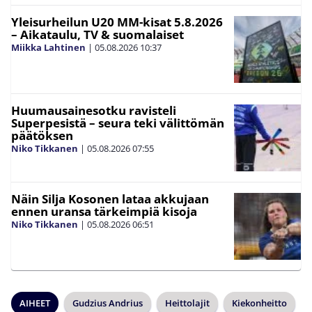
Yleisurheilun U20 MM-kisat 5.8.2026
– Aikataulu, TV & suomalaiset
Miikka Lahtinen
|
05.08.2026
10:37
Huumausainesotku ravisteli
Superpesistä – seura teki välittömän
päätöksen
Niko Tikkanen
|
05.08.2026
07:55
Näin Silja Kosonen lataa akkujaan
ennen uransa tärkeimpiä kisoja
Niko Tikkanen
|
05.08.2026
06:51
AIHEET
Gudzius Andrius
Heittolajit
Kiekonheitto