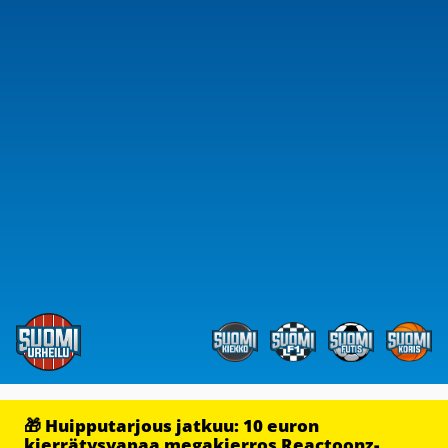
🎁 Huipputarjous jatkuu: 10 euron
kierrätysvapaa megakierros Reactoonz-