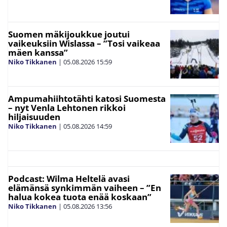
Suomen mäkijoukkue joutui
vaikeuksiin Wislassa – ”Tosi vaikeaa
mäen kanssa”
Niko Tikkanen
|
05.08.2026
15:59
Ampumahiihtotähti katosi Suomesta
– nyt Venla Lehtonen rikkoi
hiljaisuuden
Niko Tikkanen
|
05.08.2026
14:59
Podcast: Wilma Heltelä avasi
elämänsä synkimmän vaiheen – ”En
halua kokea tuota enää koskaan”
Niko Tikkanen
|
05.08.2026
13:56