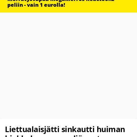
peliin - vain 1 eurolla!
Liettualaisjätti sinkautti huiman