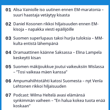
Alisa Vainiolle iso uutinen ennen EM-maratonia –
suuri haastaja vetäytyy kisasta
Daniel Kosonen rikkoi hiljaisuuden ennen EM-
kisoja – napakka viesti epäilijöille
Suomen superlupaus takoi hurjia tuloksia – MM-
kulta entistä lähempänä
Dramaattinen käänne Saksassa – Elina Lampela
keskeytti kisan
Suomen mäkijoukkue joutui vaikeuksiin Wislassa
– ”Tosi vaikeaa mäen kanssa”
Ampumahiihtotähti katosi Suomesta – nyt Venla
Lehtonen rikkoi hiljaisuuden
Podcast: Wilma Heltelä avasi elämänsä
synkimmän vaiheen – ”En halua kokea tuota enää
koskaan”