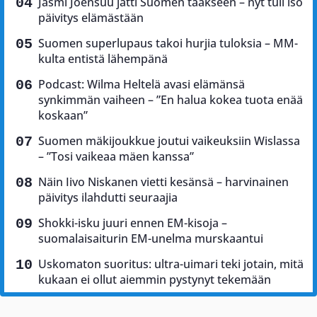
Jasmi Joensuu jätti Suomen taakseen – nyt tuli iso
päivitys elämästään
Suomen superlupaus takoi hurjia tuloksia – MM-
kulta entistä lähempänä
Podcast: Wilma Heltelä avasi elämänsä
synkimmän vaiheen – ”En halua kokea tuota enää
koskaan”
Suomen mäkijoukkue joutui vaikeuksiin Wislassa
– ”Tosi vaikeaa mäen kanssa”
Näin Iivo Niskanen vietti kesänsä – harvinainen
päivitys ilahdutti seuraajia
Shokki-isku juuri ennen EM-kisoja –
suomalaisaiturin EM-unelma murskaantui
Uskomaton suoritus: ultra-uimari teki jotain, mitä
kukaan ei ollut aiemmin pystynyt tekemään