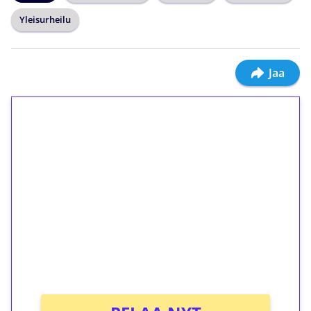
Yleisurheilu
Jaa
1€ = 10€ arvosta
ilmaiskierroksia ilman
kierrätystä!
Talleta 1€
Saat heti 50 ilmaiskierrosta Tuohi 1000 -
peliin (arvo 0,20€ per kierros)!
Ei kierrätysvaatimusta!