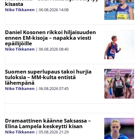
kisasta
Niko Tikkanen
|
06.08.2026
14:08
Daniel Kosonen rikkoi hiljaisuuden
ennen EM-kisoja – napakka viesti
epäilijöille
Niko Tikkanen
|
06.08.2026
08:40
Suomen superlupaus takoi hurjia
tuloksia – MM-kulta entistä
lähempänä
Niko Tikkanen
|
06.08.2026
07:45
Dramaattinen käänne Saksassa –
Elina Lampela keskeytti kisan
Niko Tikkanen
|
05.08.2026
21:29