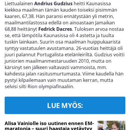
Liettualainen
Andrius Gudzius
heitti Kaunasissa
kiekkoa maailman tämän kauden toiseksi pisimmän
kaaren, 67,38. Hän paransi ennätystään yli metrin,
maailmantilastossa edellä on ainoastaan Jamaikan
68,88 heittänyt
Fedrick Dacres
. Tuloksen arvoa nostaa
se, että lämpötila Kaunasissa oli 4 astetta ja tuulta
tuskin lainkaan. Suurin osa maailman huippukaarista
syntyy vastatuulen avustamana. 26-vuotias heittäjä oli
juuri palannut Portugalista etelänleiriltä. Gudzius voitti
juniorien maailmanmestaruuden 2010, mutta on
kärsinyt sen jälkeen valtavasti vammoista, mm.
kahdesta jalan rasitusmurtumasta. Viime kaudella hän
pystyi kilpailemaan vain muutaman kerran, mutta
selvisi silti Rion olympiafinaaliin.
LUE MYÖS:
Alisa Vainiolle iso uutinen ennen EM-
maratonia – suuri haastaja vetäytyy