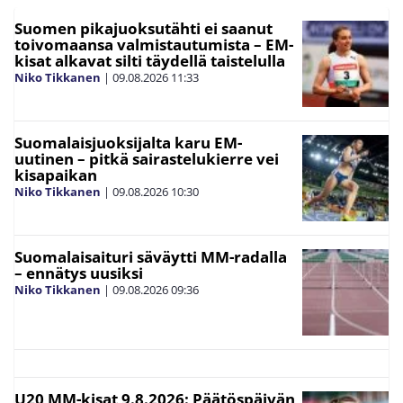
Suomen pikajuoksutähti ei saanut
toivomaansa valmistautumista – EM-
kisat alkavat silti täydellä taistelulla
Niko Tikkanen
|
09.08.2026
11:33
Suomalaisjuoksijalta karu EM-
uutinen – pitkä sairastelukierre vei
kisapaikan
Niko Tikkanen
|
09.08.2026
10:30
Suomalaisaituri säväytti MM-radalla
– ennätys uusiksi
Niko Tikkanen
|
09.08.2026
09:36
U20 MM-kisat 9.8.2026: Päätöspäivän