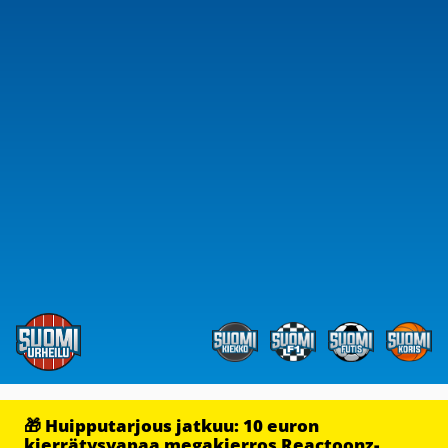
🎁 Huipputarjous jatkuu: 10 euron
kierrätysvapaa megakierros Reactoonz-