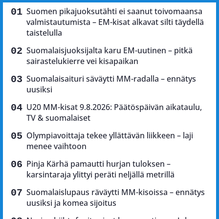
Suomen pikajuoksutähti ei saanut toivomaansa
valmistautumista – EM-kisat alkavat silti täydellä
taistelulla
Suomalaisjuoksijalta karu EM-uutinen – pitkä
sairastelukierre vei kisapaikan
Suomalaisaituri säväytti MM-radalla – ennätys
uusiksi
U20 MM-kisat 9.8.2026: Päätöspäivän aikataulu,
TV & suomalaiset
Olympiavoittaja tekee yllättävän liikkeen – laji
menee vaihtoon
Pinja Kärhä pamautti hurjan tuloksen –
karsintaraja ylittyi peräti neljällä metrillä
Suomalaislupaus räväytti MM-kisoissa – ennätys
uusiksi ja komea sijoitus