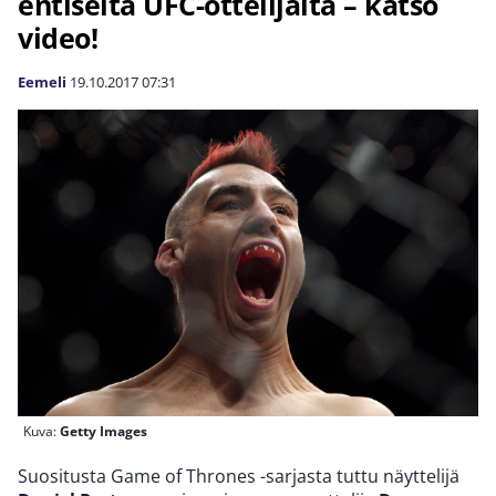
entiseltä UFC-ottelijalta – katso
video!
Eemeli
19.10.2017
07:31
Kuva:
Getty Images
Suositusta Game of Thrones -sarjasta tuttu näyttelijä