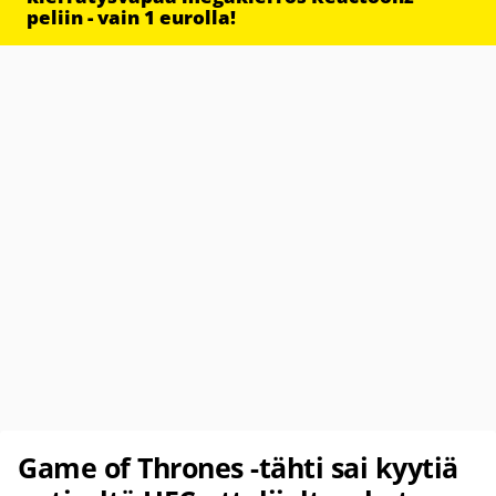
peliin - vain 1 eurolla!
Game of Thrones -tähti sai kyytiä