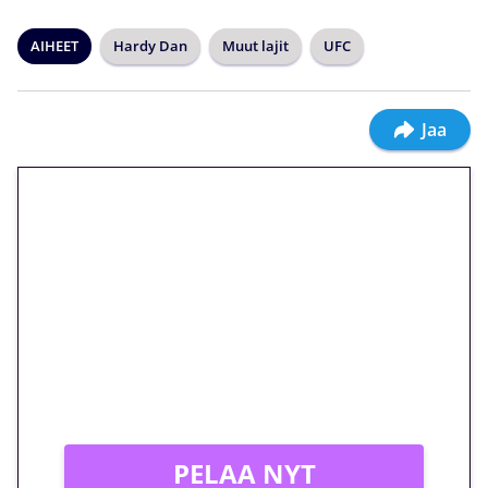
AIHEET
Hardy Dan
Muut lajit
UFC
Jaa
🎁 Huipputarjous jatkuu: 10
euron kierrätysvapaa
megakierros Reactoonz-
peliin – vain 1 eurolla!
Peli: Reactoonz
Vain uusille asiakkaille!
PELAA NYT