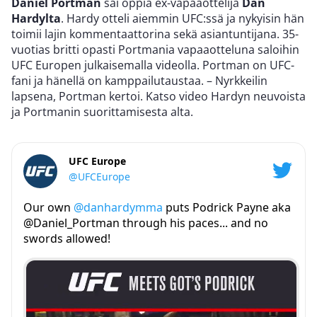
Daniel Portman
sai oppia ex-vapaaottelija
Dan
Hardylta
. Hardy otteli aiemmin UFC:ssä ja nykyisin hän
toimii lajin kommentaattorina sekä asiantuntijana. 35-
vuotias britti opasti Portmania vapaaotteluna saloihin
UFC Europen julkaisemalla videolla. Portman on UFC-
fani ja hänellä on kamppailutaustaa. – Nyrkkeilin
lapsena, Portman kertoi. Katso video Hardyn neuvoista
ja Portmanin suorittamisesta alta.
UFC Europe
@UFCEurope
Our own
@danhardymma
puts Podrick Payne aka
@Daniel_Portman through his paces... and no
swords allowed!