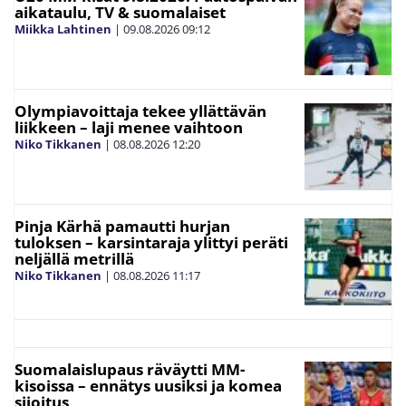
aikataulu, TV & suomalaiset
Miikka Lahtinen
|
09.08.2026
09:12
Olympiavoittaja tekee yllättävän
liikkeen – laji menee vaihtoon
Niko Tikkanen
|
08.08.2026
12:20
Pinja Kärhä pamautti hurjan
tuloksen – karsintaraja ylittyi peräti
neljällä metrillä
Niko Tikkanen
|
08.08.2026
11:17
Suomalaislupaus räväytti MM-
kisoissa – ennätys uusiksi ja komea
sijoitus