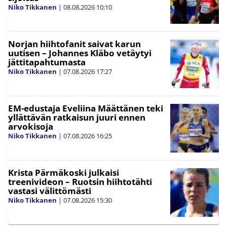
Niko Tikkanen
|
08.08.2026
10:10
Norjan hiihtofanit saivat karun
uutisen – Johannes Kläbo vetäytyi
jättitapahtumasta
Niko Tikkanen
|
07.08.2026
17:27
EM-edustaja Eveliina Määttänen teki
yllättävän ratkaisun juuri ennen
arvokisoja
Niko Tikkanen
|
07.08.2026
16:25
Krista Pärmäkoski julkaisi
treenivideon – Ruotsin hiihtotähti
vastasi välittömästi
Niko Tikkanen
|
07.08.2026
15:30