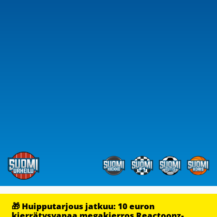
🎁 Huipputarjous jatkuu: 10 euron
kierrätysvapaa megakierros Reactoonz-