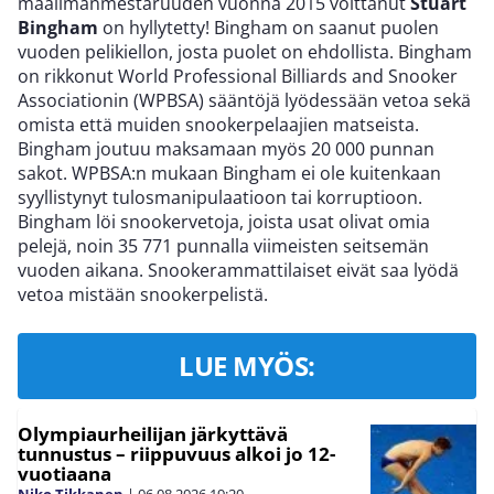
maailmanmestaruuden vuonna 2015 voittanut
Stuart
Bingham
on hyllytetty! Bingham on saanut puolen
vuoden pelikiellon, josta puolet on ehdollista. Bingham
on rikkonut World Professional Billiards and Snooker
Associationin (WPBSA) sääntöjä lyödessään vetoa sekä
omista että muiden snookerpelaajien matseista.
Bingham joutuu maksamaan myös 20 000 punnan
sakot. WPBSA:n mukaan Bingham ei ole kuitenkaan
syyllistynyt tulosmanipulaatioon tai korruptioon.
Bingham löi snookervetoja, joista usat olivat omia
pelejä, noin 35 771 punnalla viimeisten seitsemän
vuoden aikana. Snookerammattilaiset eivät saa lyödä
vetoa mistään snookerpelistä.
LUE MYÖS:
Olympiaurheilijan järkyttävä
tunnustus – riippuvuus alkoi jo 12-
vuotiaana
Niko Tikkanen
|
06.08.2026
19:20