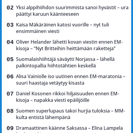
Yksi alppihiihdon suurimmista sanoi hyvästit – ura
päättyi karuun käänteeseen
Kaisa Mäkäräinen katosi vuorille – nyt tuli
ensimmäinen viesti
Oliver Helander lähetti kovan viestin ennen EM-
kisoja – ”Nyt Britteihin heittämään raketteja”
Suomalaishiihtäjä säväytti Norjassa – lähellä
palkintopallia hiihtotähtien keskellä
Alisa Vainiolle iso uutinen ennen EM-maratonia –
suuri haastaja vetäytyy kisasta
Daniel Kosonen rikkoi hiljaisuuden ennen EM-
kisoja – napakka viesti epäilijöille
Suomen superlupaus takoi hurjia tuloksia – MM-
kulta entistä lähempänä
Dramaattinen käänne Saksassa – Elina Lampela