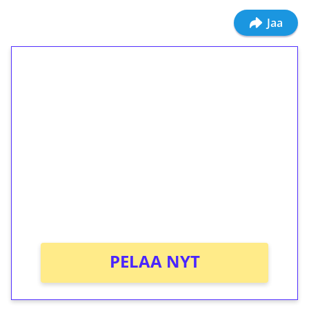
Jaa
1€ = 10€ arvosta
ilmaiskierroksia ilman
kierrätystä!
Talleta 1€
Saat heti 50 ilmaiskierrosta Tuohi 1000 -
peliin (arvo 0,20€ per kierros)!
Ei kierrätysvaatimusta!
PELAA NYT