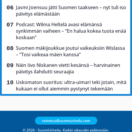
Jasmi Joensuu jätti Suomen taakseen – nyt tuli iso
päivitys elämästään
Podcast: Wilma Heltelä avasi elämänsä
synkimmän vaiheen – ”En halua kokea tuota enää
koskaan”
Suomen mäkijoukkue joutui vaikeuksiin Wislassa
– ”Tosi vaikeaa mäen kanssa”
Näin Iivo Niskanen vietti kesänsä – harvinainen
päivitys ilahdutti seuraajia
Uskomaton suoritus: ultra-uimari teki jotain, mitä
kukaan ei ollut aiemmin pystynyt tekemään
toimitus@suomiurheilu.com
© 2026 - SuomiUrheilu. Kaikki oikeudet pidätetään.