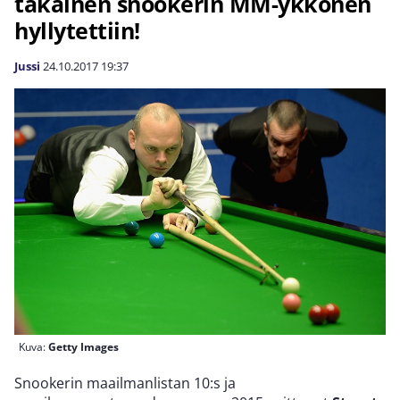
takainen snookerin MM-ykkönen
hyllytettiin!
Jussi
24.10.2017
19:37
Kuva:
Getty Images
Snookerin maailmanlistan 10:s ja