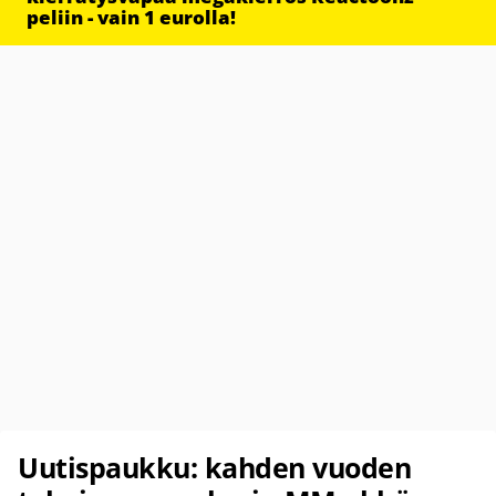
peliin - vain 1 eurolla!
Uutispaukku: kahden vuoden