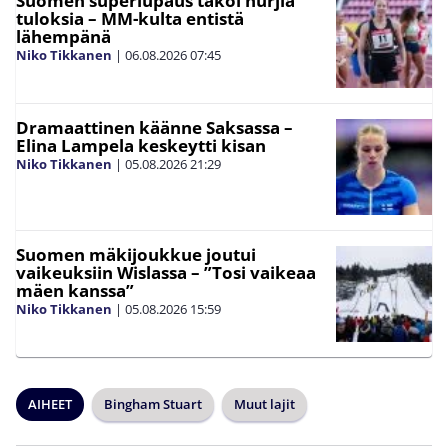
Suomen superlupaus takoi hurjia
tuloksia – MM-kulta entistä
lähempänä
Niko Tikkanen
|
06.08.2026
07:45
Dramaattinen käänne Saksassa –
Elina Lampela keskeytti kisan
Niko Tikkanen
|
05.08.2026
21:29
Suomen mäkijoukkue joutui
vaikeuksiin Wislassa – ”Tosi vaikeaa
mäen kanssa”
Niko Tikkanen
|
05.08.2026
15:59
AIHEET
Bingham Stuart
Muut lajit