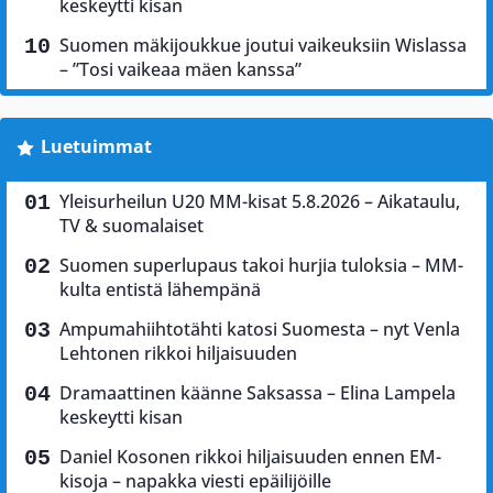
keskeytti kisan
Suomen mäkijoukkue joutui vaikeuksiin Wislassa
– ”Tosi vaikeaa mäen kanssa”
Luetuimmat
Yleisurheilun U20 MM-kisat 5.8.2026 – Aikataulu,
TV & suomalaiset
Suomen superlupaus takoi hurjia tuloksia – MM-
kulta entistä lähempänä
Ampumahiihtotähti katosi Suomesta – nyt Venla
Lehtonen rikkoi hiljaisuuden
Dramaattinen käänne Saksassa – Elina Lampela
keskeytti kisan
Daniel Kosonen rikkoi hiljaisuuden ennen EM-
kisoja – napakka viesti epäilijöille