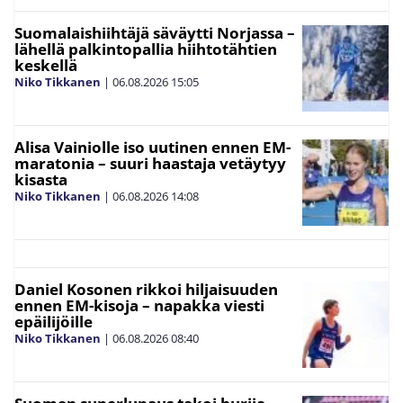
Suomalaishiihtäjä säväytti Norjassa –
lähellä palkintopallia hiihtotähtien
keskellä
Niko Tikkanen
|
06.08.2026
15:05
Alisa Vainiolle iso uutinen ennen EM-
maratonia – suuri haastaja vetäytyy
kisasta
Niko Tikkanen
|
06.08.2026
14:08
Daniel Kosonen rikkoi hiljaisuuden
ennen EM-kisoja – napakka viesti
epäilijöille
Niko Tikkanen
|
06.08.2026
08:40