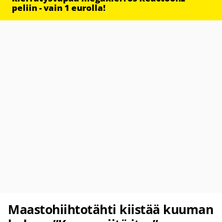
peliin - vain 1 eurolla!
Maastohiihtotähti kiistää kuuman