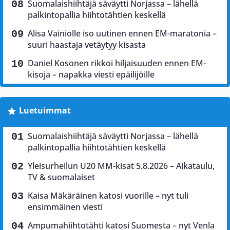
Suomalaishiihtäjä säväytti Norjassa – lähellä
palkintopallia hiihtotähtien keskellä
Alisa Vainiolle iso uutinen ennen EM-maratonia –
suuri haastaja vetäytyy kisasta
Daniel Kosonen rikkoi hiljaisuuden ennen EM-
kisoja – napakka viesti epäilijöille
Luetuimmat
Suomalaishiihtäjä säväytti Norjassa – lähellä
palkintopallia hiihtotähtien keskellä
Yleisurheilun U20 MM-kisat 5.8.2026 – Aikataulu,
TV & suomalaiset
Kaisa Mäkäräinen katosi vuorille – nyt tuli
ensimmäinen viesti
Ampumahiihtotähti katosi Suomesta – nyt Venla