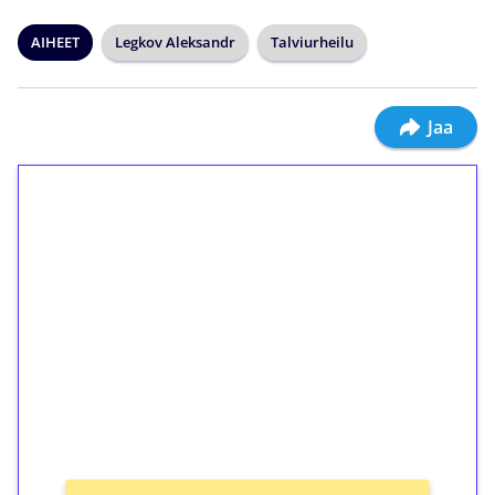
AIHEET
Legkov Aleksandr
Talviurheilu
Jaa
1€ = 10€ arvosta
ilmaiskierroksia ilman
kierrätystä!
Talleta 1€
Saat heti 50 ilmaiskierrosta Tuohi 1000 -
peliin (arvo 0,20€ per kierros)!
Ei kierrätysvaatimusta!