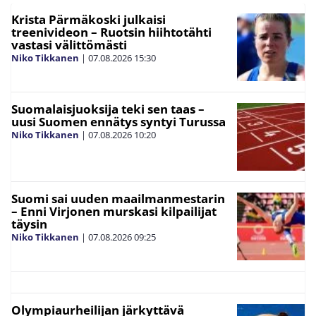
Krista Pärmäkoski julkaisi
treenivideon – Ruotsin hiihtotähti
vastasi välittömästi
Niko Tikkanen
|
07.08.2026
15:30
Suomalaisjuoksija teki sen taas –
uusi Suomen ennätys syntyi Turussa
Niko Tikkanen
|
07.08.2026
10:20
Suomi sai uuden maailmanmestarin
– Enni Virjonen murskasi kilpailijat
täysin
Niko Tikkanen
|
07.08.2026
09:25
Olympiaurheilijan järkyttävä