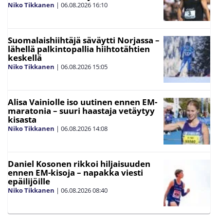
Niko Tikkanen
|
06.08.2026
16:10
Suomalaishiihtäjä säväytti Norjassa –
lähellä palkintopallia hiihtotähtien
keskellä
Niko Tikkanen
|
06.08.2026
15:05
Alisa Vainiolle iso uutinen ennen EM-
maratonia – suuri haastaja vetäytyy
kisasta
Niko Tikkanen
|
06.08.2026
14:08
Daniel Kosonen rikkoi hiljaisuuden
ennen EM-kisoja – napakka viesti
epäilijöille
Niko Tikkanen
|
06.08.2026
08:40