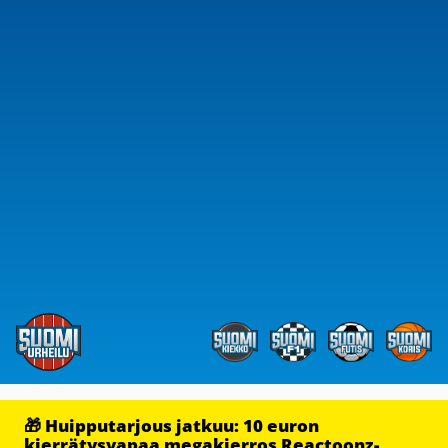
🎁 Huipputarjous jatkuu: 10 euron
kierrätysvapaa megakierros Reactoonz-