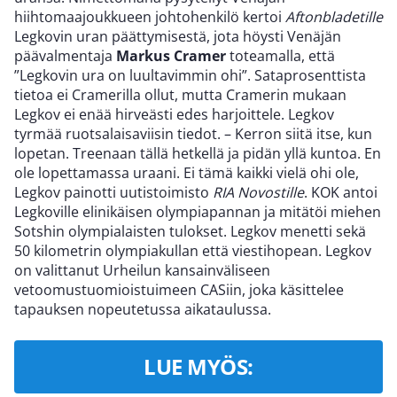
hiihtomaajoukkueen johtohenkilö kertoi
Aftonbladetille
Legkovin uran päättymisestä, jota höysti Venäjän
päävalmentaja
Markus Cramer
toteamalla, että
”Legkovin ura on luultavimmin ohi”. Sataprosenttista
tietoa ei Cramerilla ollut, mutta Cramerin mukaan
Legkov ei enää hirveästi edes harjoittele. Legkov
tyrmää ruotsalaisaviisin tiedot. – Kerron siitä itse, kun
lopetan. Treenaan tällä hetkellä ja pidän yllä kuntoa. En
ole lopettamassa uraani. Ei tämä kaikki vielä ohi ole,
Legkov painotti uutistoimisto
RIA Novostille
. KOK antoi
Legkoville elinikäisen olympiapannan ja mitätöi miehen
Sotshin olympialaisten tulokset. Legkov menetti sekä
50 kilometrin olympiakullan että viestihopean. Legkov
on valittanut Urheilun kansainväliseen
vetoomustuomioistuimeen CASiin, joka käsittelee
tapauksen nopeutetussa aikataulussa.
LUE MYÖS: