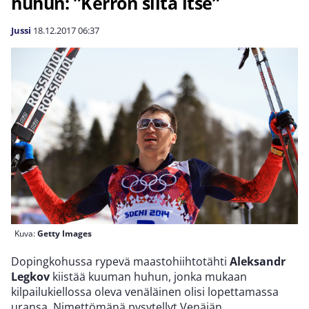
huhun: ”Kerron siitä itse”
Jussi
18.12.2017
06:37
Kuva:
Getty Images
Dopingkohussa rypevä maastohiihtotähti
Aleksandr
Legkov
kiistää kuuman huhun, jonka mukaan
kilpailukiellossa oleva venäläinen olisi lopettamassa
uransa. Nimettömänä pysytellyt Venäjän