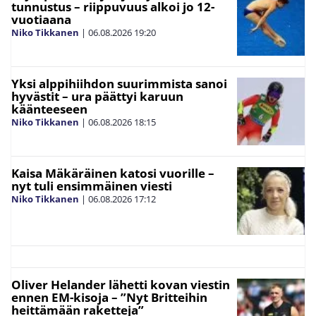
tunnustus – riippuvuus alkoi jo 12-
vuotiaana
Niko Tikkanen
|
06.08.2026
19:20
Yksi alppihiihdon suurimmista sanoi
hyvästit – ura päättyi karuun
käänteeseen
Niko Tikkanen
|
06.08.2026
18:15
Kaisa Mäkäräinen katosi vuorille –
nyt tuli ensimmäinen viesti
Niko Tikkanen
|
06.08.2026
17:12
Oliver Helander lähetti kovan viestin
ennen EM-kisoja – ”Nyt Britteihin
heittämään raketteja”