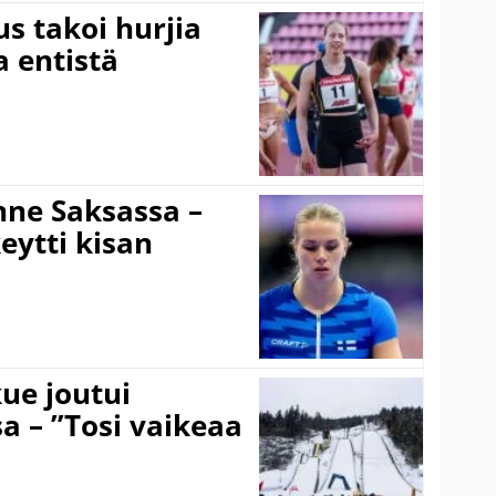
s takoi hurjia
a entistä
ne Saksassa –
eytti kisan
ue joutui
a – ”Tosi vaikeaa