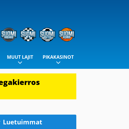
MUUT LAJIT
PIKAKASINOT
egakierros
Luetuimmat