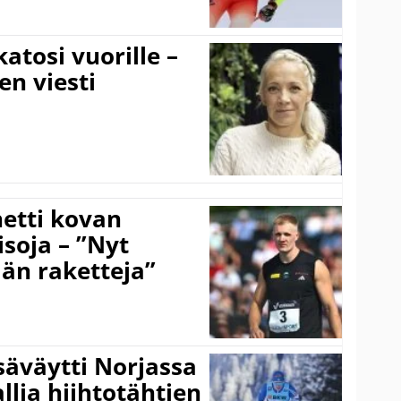
atosi vuorille –
en viesti
hetti kovan
soja – ”Nyt
ään raketteja”
säväytti Norjassa
allia hiihtotähtien