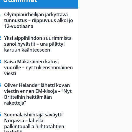
Olympiaurheilijan järkyttävä
tunnustus – riippuvuus alkoi jo
12-vuotiaana
Yksi alppihiihdon suurimmista
sanoi hyvästit – ura päättyi
karuun käänteeseen
Kaisa Mäkäräinen katosi
vuorille – nyt tuli ensimmäinen
viesti
Oliver Helander lähetti kovan
viestin ennen EM-kisoja – ”Nyt
Britteihin heittämään
raketteja”
Suomalaishiihtäjä säväytti
Norjassa – lähellä
palkintopallia hiihtotähtien