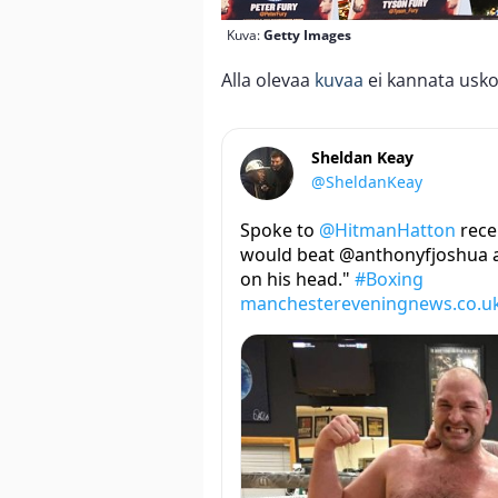
Kuva:
Getty Images
Alla olevaa
kuvaa
ei kannata uskoa
Sheldan Keay
@SheldanKeay
Spoke to
@HitmanHatton
recen
would beat @anthonyfjoshua a
on his head."
#Boxing
manchestereveningnews.co.uk