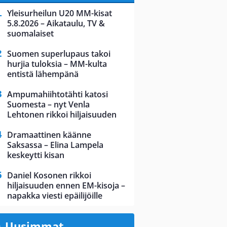
Yleisurheilun U20 MM-kisat
5.8.2026 – Aikataulu, TV &
suomalaiset
Suomen superlupaus takoi
hurjia tuloksia – MM-kulta
entistä lähempänä
Ampumahiihtotähti katosi
Suomesta – nyt Venla
Lehtonen rikkoi hiljaisuuden
Dramaattinen käänne
Saksassa – Elina Lampela
keskeytti kisan
Daniel Kosonen rikkoi
hiljaisuuden ennen EM-kisoja –
napakka viesti epäilijöille
Uusimmat