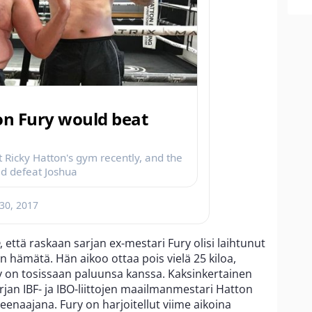
on Fury would beat
t Ricky Hatton's gym recently, and the
ld defeat Joshua
30, 2017
, että raskaan sarjan ex-mestari Fury olisi laihtunut
an hämätä. Hän aikoo ottaa pois vielä 25 kiloa,
y on tosissaan paluunsa kanssa. Kaksinkertainen
an IBF- ja IBO-liittojen maailmanmestari Hatton
reenaajana. Fury on harjoitellut viime aikoina