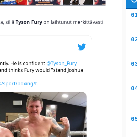
, sillä
Tyson Fury
on laihtunut merkittävästi.
tly. He is confident
@Tyson_Fury
nd thinks Fury would "stand Joshua
/sport/boxing/t…