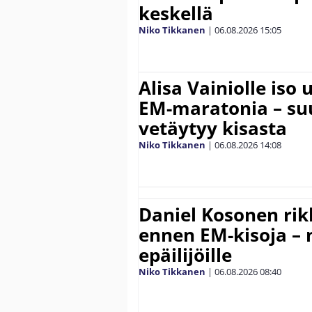
keskellä
Niko Tikkanen
|
06.08.2026
15:05
Alisa Vainiolle iso
EM-maratonia – suu
vetäytyy kisasta
Niko Tikkanen
|
06.08.2026
14:08
Daniel Kosonen rik
ennen EM-kisoja – 
epäilijöille
Niko Tikkanen
|
06.08.2026
08:40