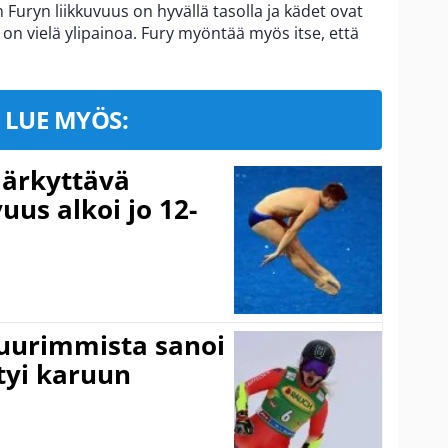
 Furyn liikkuvuus on hyvällä tasolla ja kädet ovat
on vielä ylipainoa. Fury myöntää myös itse, että
LUE MYÖS:
järkyttävä
uus alkoi jo 12-
suurimmista sanoi
tyi karuun