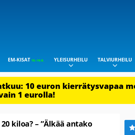
EM-KISAT
YLEISURHEILU
TALVIURHEILU
10.-16.8.
jatkuu: 10 euron kierrätysvapaa m
vain 1 eurolla!
 20 kiloa? – ”Älkää antako