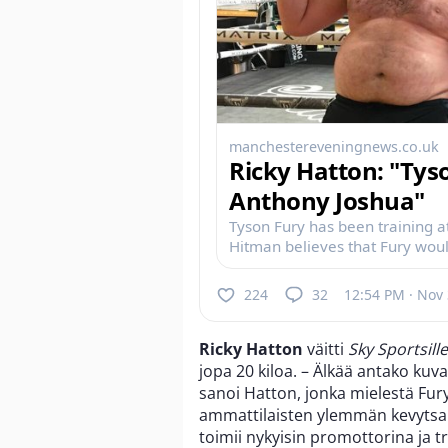
manchestereveningnews.co.uk
Ricky Hatton: "Tys
Anthony Joshua"
Tyson Fury has been training a
Hitman believes that Fury wou
224
32
12:54 PM · Nov 
Ricky Hatton
väitti
Sky Sportsille
jopa 20 kiloa. – Älkää antako kuv
sanoi Hatton, jonka mielestä Fur
ammattilaisten ylemmän kevytsarj
toimii nykyisin promottorina ja t