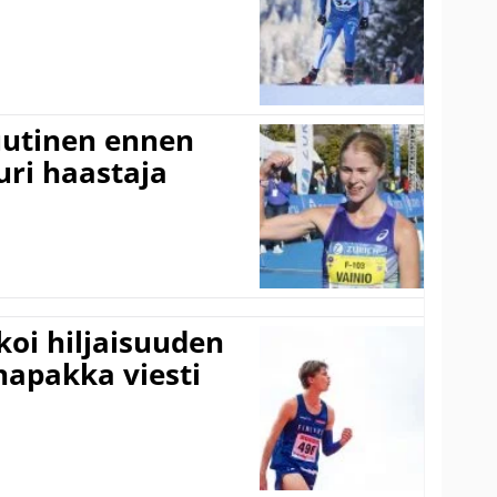
 uutinen ennen
ri haastaja
koi hiljaisuuden
napakka viesti