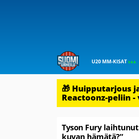
U20 MM-KISAT
5-9.8.
🎁 Huipputarjous 
Reactoonz-peliin - 
Tyson Fury laihtunut
kuvan hämätä?”