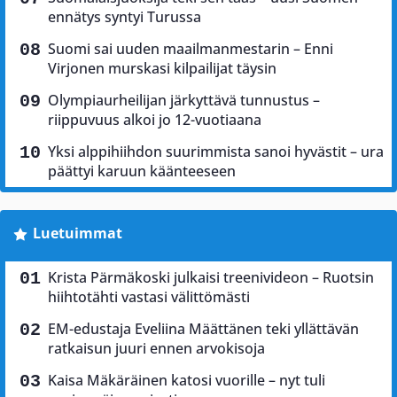
ennätys syntyi Turussa
Suomi sai uuden maailmanmestarin – Enni
Virjonen murskasi kilpailijat täysin
Olympiaurheilijan järkyttävä tunnustus –
riippuvuus alkoi jo 12-vuotiaana
Yksi alppihiihdon suurimmista sanoi hyvästit – ura
päättyi karuun käänteeseen
Luetuimmat
Krista Pärmäkoski julkaisi treenivideon – Ruotsin
hiihtotähti vastasi välittömästi
EM-edustaja Eveliina Määttänen teki yllättävän
ratkaisun juuri ennen arvokisoja
Kaisa Mäkäräinen katosi vuorille – nyt tuli