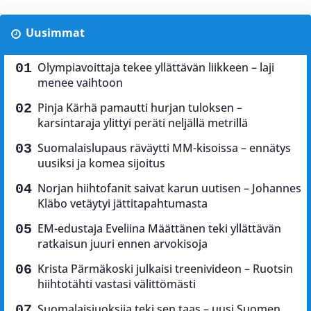
Uusimmat
Olympiavoittaja tekee yllättävän liikkeen – laji
menee vaihtoon
Pinja Kärhä pamautti hurjan tuloksen –
karsintaraja ylittyi peräti neljällä metrillä
Suomalaislupaus räväytti MM-kisoissa – ennätys
uusiksi ja komea sijoitus
Norjan hiihtofanit saivat karun uutisen – Johannes
Kläbo vetäytyi jättitapahtumasta
EM-edustaja Eveliina Määttänen teki yllättävän
ratkaisun juuri ennen arvokisoja
Krista Pärmäkoski julkaisi treenivideon – Ruotsin
hiihtotähti vastasi välittömästi
Suomalaisjuoksija teki sen taas – uusi Suomen