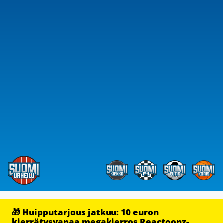
🎁 Huipputarjous jatkuu: 10 euron
kierrätysvapaa megakierros Reactoonz-