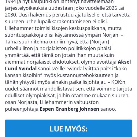
1994 ja nyt kaupunki on lähtenyt havittelemaan
järjestelyoikeuksia uudestaan joko vuodelle 2026 tai
2030. Uusi hakemus perustuu ajatukselle, että tarvetta
suureen urheilupaikkarakentamiseen ei olisi.
Lillehammer toimisi kisojen keskuspaikkana, mutta
suorituspaikkoja olisi käytännössä ympäri Norjan. –
Tämä suunnitelma on niin hyvä, että [Norjan]
urheiluliiton ja norjalaisten poliitikkojen pitäisi
ymmärtää, että tämä on jotain ihan muuta kuin
aiemmat norjalaiset ehdotukset, olympiavoittaja
Aksel
Lund Svindal
sanoi
VG
:lle. Svindal viittaa paitsi ”koko
kansan kisoihin” myös kustannustehokkuuteen ja
tähän yhtyvät myös ainakin paikallisjohtajat. – KOK:n
uudet säännöt mahdollistavat sen, että voimme tarjota
edulliset olympiakisat, joihin otamme mukaan suuren
osan Norjasta, Lillehammerin valtuuston
puheenjohtaja
Espen Granberg Johnsen
sanoo.
LUE MYÖS: