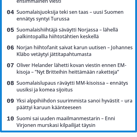
ensimmäinen viesti
Suomalaisjuoksija teki sen taas – uusi Suomen
ennätys syntyi Turussa
Suomalaishiihtäjä säväytti Norjassa – lähellä
palkintopallia hiihtotähtien keskellä
Norjan hiihtofanit saivat karun uutisen – Johannes
Kläbo vetäytyi jättitapahtumasta
Oliver Helander lähetti kovan viestin ennen EM-
kisoja – ”Nyt Britteihin heittämään raketteja”
Suomalaislupaus räväytti MM-kisoissa – ennätys
uusiksi ja komea sijoitus
Yksi alppihiihdon suurimmista sanoi hyvästit – ura
päättyi karuun käänteeseen
Suomi sai uuden maailmanmestarin – Enni
Virjonen murskasi kilpailijat täysin