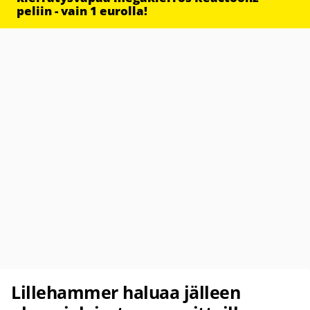
peliin - vain 1 eurolla!
Lillehammer haluaa jälleen