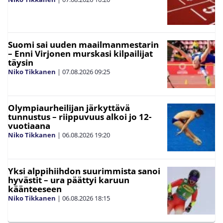
Suomi sai uuden maailmanmestarin
– Enni Virjonen murskasi kilpailijat
täysin
Niko Tikkanen
|
07.08.2026
09:25
Olympiaurheilijan järkyttävä
tunnustus – riippuvuus alkoi jo 12-
vuotiaana
Niko Tikkanen
|
06.08.2026
19:20
Yksi alppihiihdon suurimmista sanoi
hyvästit – ura päättyi karuun
käänteeseen
Niko Tikkanen
|
06.08.2026
18:15