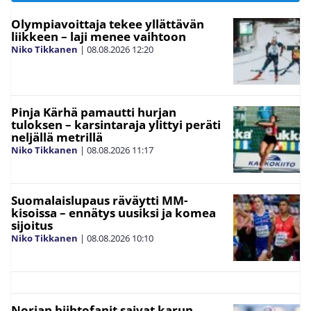
Olympiavoittaja tekee yllättävän
liikkeen – laji menee vaihtoon
Niko Tikkanen
|
08.08.2026
12:20
Pinja Kärhä pamautti hurjan
tuloksen – karsintaraja ylittyi peräti
neljällä metrillä
Niko Tikkanen
|
08.08.2026
11:17
Suomalaislupaus räväytti MM-
kisoissa – ennätys uusiksi ja komea
sijoitus
Niko Tikkanen
|
08.08.2026
10:10
Norjan hiihtofanit saivat karun