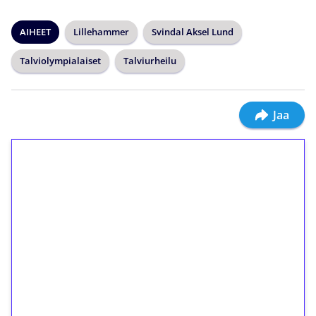
AIHEET
Lillehammer
Svindal Aksel Lund
Talviolympialaiset
Talviurheilu
Jaa
1€ = 10€ arvosta
ilmaiskierroksia ilman
kierrätystä!
Talleta 1€
Saat heti 50 ilmaiskierrosta Tuohi 1000 -
peliin (arvo 0,20€ per kierros)!
Ei kierrätysvaatimusta!