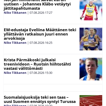
uutisen – Johannes Kläbo vetäytyi
jättitapahtumasta
Niko Tikkanen
|
07.08.2026
17:27
EM-edustaja Eveliina Määttänen teki
yllättävän ratkaisun juuri ennen
arvokisoja
Niko Tikkanen
|
07.08.2026
16:25
Krista Pärmäkoski julkaisi
treenivideon – Ruotsin hiihtotähti
vastasi välittömästi
Niko Tikkanen
|
07.08.2026
15:30
Suomalaisjuoksija teki sen taas –
uusi Suomen ennätys syntyi Turussa
Niko Tikkanen
|
07.08.2026
10:20