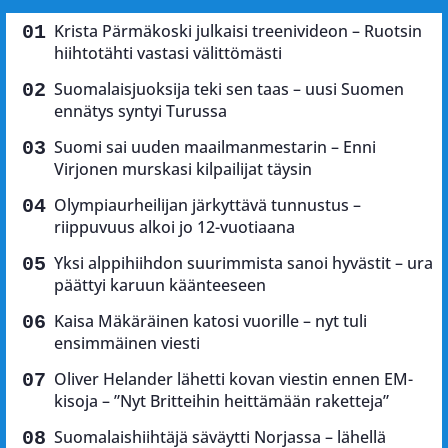
Krista Pärmäkoski julkaisi treenivideon – Ruotsin
hiihtotähti vastasi välittömästi
Suomalaisjuoksija teki sen taas – uusi Suomen
ennätys syntyi Turussa
Suomi sai uuden maailmanmestarin – Enni
Virjonen murskasi kilpailijat täysin
Olympiaurheilijan järkyttävä tunnustus –
riippuvuus alkoi jo 12-vuotiaana
Yksi alppihiihdon suurimmista sanoi hyvästit – ura
päättyi karuun käänteeseen
Kaisa Mäkäräinen katosi vuorille – nyt tuli
ensimmäinen viesti
Oliver Helander lähetti kovan viestin ennen EM-
kisoja – ”Nyt Britteihin heittämään raketteja”
Suomalaishiihtäjä säväytti Norjassa – lähellä