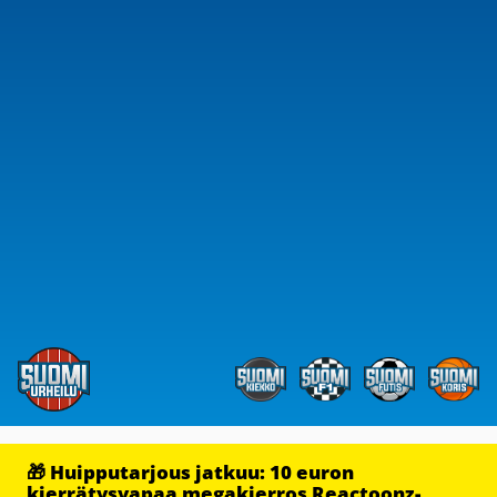
🎁 Huipputarjous jatkuu: 10 euron
kierrätysvapaa megakierros Reactoonz-