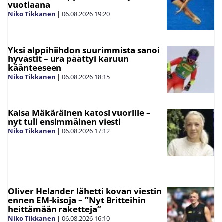
vuotiaana
Niko Tikkanen
|
06.08.2026
19:20
Yksi alppihiihdon suurimmista sanoi
hyvästit – ura päättyi karuun
käänteeseen
Niko Tikkanen
|
06.08.2026
18:15
Kaisa Mäkäräinen katosi vuorille –
nyt tuli ensimmäinen viesti
Niko Tikkanen
|
06.08.2026
17:12
Oliver Helander lähetti kovan viestin
ennen EM-kisoja – ”Nyt Britteihin
heittämään raketteja”
Niko Tikkanen
|
06.08.2026
16:10