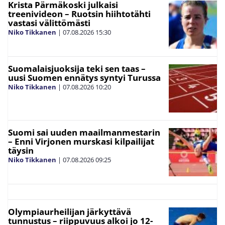
Krista Pärmäkoski julkaisi
treenivideon – Ruotsin hiihtotähti
vastasi välittömästi
Niko Tikkanen
|
07.08.2026
15:30
Suomalaisjuoksija teki sen taas –
uusi Suomen ennätys syntyi Turussa
Niko Tikkanen
|
07.08.2026
10:20
Suomi sai uuden maailmanmestarin
– Enni Virjonen murskasi kilpailijat
täysin
Niko Tikkanen
|
07.08.2026
09:25
Olympiaurheilijan järkyttävä
tunnustus – riippuvuus alkoi jo 12-