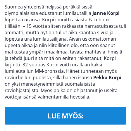
Suomea yhteensä neljissä peräkkäisissä
olympialaisissa edustanut lumilautailija
Janne Korpi
lopettaa uransa. Korpi ilmoitti asiasta Facebook-
tilillään. – 15 vuotta sitten rakkaasta harrastuksesta tuli
ammatti, mutta nyt on tullut aika kääntää sivua ja
lopettaa ura lumilautailijana. Aivan uskomattoman
upeeta aikaa ja niin kiitollinen olo, että oon saanut
matkustaa ympäri maailmaa, tavata mahtavia ihmisiä
ja tehdä juuri sitä mitä on eniten rakastanut, Korpi
kirjoitti. 32-vuotias Korpi voitti urallaan kaksi
lumilautailun MM-pronssia. Hänet tunnetaan myös
raviurheilun puolelta, sillä hänen isänsä
Pekka Korpi
on yksi menestyneimmistä suomalaisista
raviohjastajista. Myös poika on ohjastanut jo useita
voittoja isänsä valmentamilla hevosilla.
LUE MYÖS: