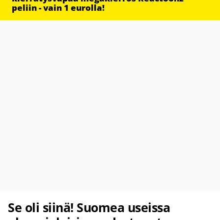
peliin - vain 1 eurolla!
Se oli siinä! Suomea useissa