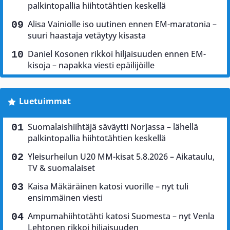
palkintopallia hiihtotähtien keskellä
Alisa Vainiolle iso uutinen ennen EM-maratonia –
suuri haastaja vetäytyy kisasta
Daniel Kosonen rikkoi hiljaisuuden ennen EM-
kisoja – napakka viesti epäilijöille
Luetuimmat
Suomalaishiihtäjä säväytti Norjassa – lähellä
palkintopallia hiihtotähtien keskellä
Yleisurheilun U20 MM-kisat 5.8.2026 – Aikataulu,
TV & suomalaiset
Kaisa Mäkäräinen katosi vuorille – nyt tuli
ensimmäinen viesti
Ampumahiihtotähti katosi Suomesta – nyt Venla
Lehtonen rikkoi hiljaisuuden