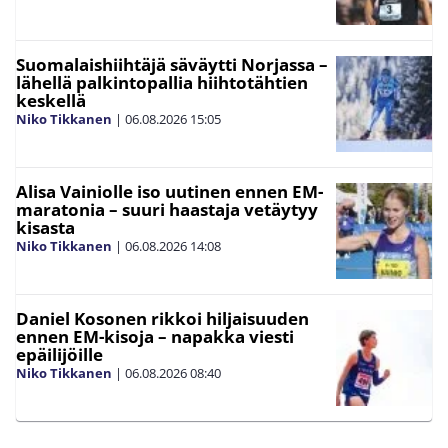
Suomalaishiihtäjä säväytti Norjassa –
lähellä palkintopallia hiihtotähtien
keskellä
Niko Tikkanen
|
06.08.2026
15:05
Alisa Vainiolle iso uutinen ennen EM-
maratonia – suuri haastaja vetäytyy
kisasta
Niko Tikkanen
|
06.08.2026
14:08
Daniel Kosonen rikkoi hiljaisuuden
ennen EM-kisoja – napakka viesti
epäilijöille
Niko Tikkanen
|
06.08.2026
08:40