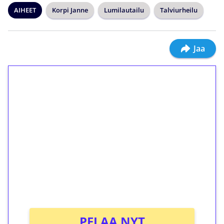
AIHEET
Korpi Janne
Lumilautailu
Talviurheilu
Jaa
1€ = 10€ arvosta
ilmaiskierroksia ilman
kierrätystä!
Talleta 1€
Saat heti 50 ilmaiskierrosta Tuohi 1000 -
peliin (arvo 0,20€ per kierros)!
Ei kierrätysvaatimusta!
PELAA NYT