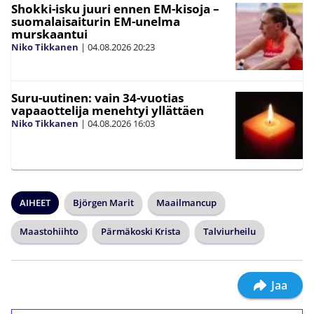
Shokki-isku juuri ennen EM-kisoja –
suomalaisaiturin EM-unelma
murskaantui
Niko Tikkanen
|
04.08.2026
20:23
Suru-uutinen: vain 34-vuotias
vapaaottelija menehtyi yllättäen
Niko Tikkanen
|
04.08.2026
16:03
AIHEET
Björgen Marit
Maailmancup
Maastohiihto
Pärmäkoski Krista
Talviurheilu
Jaa