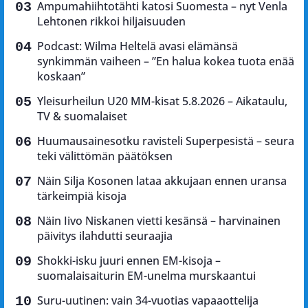
Ampumahiihtotähti katosi Suomesta – nyt Venla
Lehtonen rikkoi hiljaisuuden
Podcast: Wilma Heltelä avasi elämänsä
synkimmän vaiheen – ”En halua kokea tuota enää
koskaan”
Yleisurheilun U20 MM-kisat 5.8.2026 – Aikataulu,
TV & suomalaiset
Huumausainesotku ravisteli Superpesistä – seura
teki välittömän päätöksen
Näin Silja Kosonen lataa akkujaan ennen uransa
tärkeimpiä kisoja
Näin Iivo Niskanen vietti kesänsä – harvinainen
päivitys ilahdutti seuraajia
Shokki-isku juuri ennen EM-kisoja –
suomalaisaiturin EM-unelma murskaantui
Suru-uutinen: vain 34-vuotias vapaaottelija