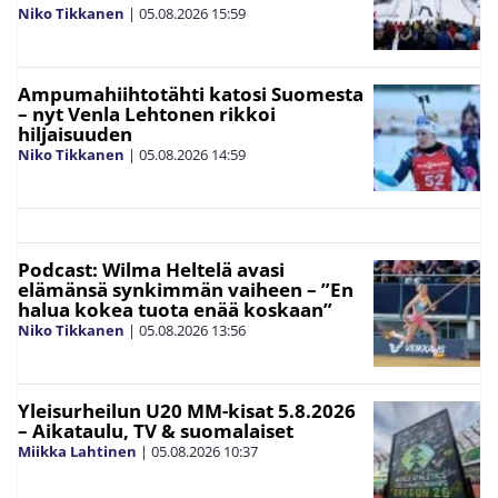
Niko Tikkanen
|
05.08.2026
15:59
Ampumahiihtotähti katosi Suomesta
– nyt Venla Lehtonen rikkoi
hiljaisuuden
Niko Tikkanen
|
05.08.2026
14:59
Podcast: Wilma Heltelä avasi
elämänsä synkimmän vaiheen – ”En
halua kokea tuota enää koskaan”
Niko Tikkanen
|
05.08.2026
13:56
Yleisurheilun U20 MM-kisat 5.8.2026
– Aikataulu, TV & suomalaiset
Miikka Lahtinen
|
05.08.2026
10:37