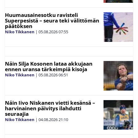
Huumausainesotku ravisteli
Superpesistä – seura teki välittömän
päätöksen
Niko Tikkanen
|
05.08.2026
07:55
Näin Silja Kosonen lataa akkujaan
ennen uransa tärkeimpiä kisoja
Niko Tikkanen
|
05.08.2026
06:51
Näin Iivo Niskanen vietti kesänsä –
harvinainen päivitys ilahdutti
seuraajia
Niko Tikkanen
|
04.08.2026
21:10