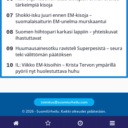
tärkeimpiä kisoja
Shokki-isku juuri ennen EM-kisoja –
suomalaisaiturin EM-unelma murskaantui
Suomen hiihtopari karkasi lappiin – yhteiskuvat
ihastuttavat
Huumausainesotku ravisteli Superpesistä – seura
teki välittömän päätöksen
IL: Viikko EM-kisoihin – Krista Tervon ympärillä
pyörii nyt huolestuttava huhu
toimitus@suomiurheilu.com
© 2026 - SuomiUrheilu. Kaikki oikeudet pidätetään.