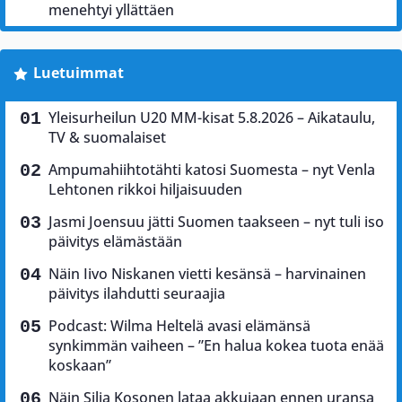
menehtyi yllättäen
Luetuimmat
Yleisurheilun U20 MM-kisat 5.8.2026 – Aikataulu,
TV & suomalaiset
Ampumahiihtotähti katosi Suomesta – nyt Venla
Lehtonen rikkoi hiljaisuuden
Jasmi Joensuu jätti Suomen taakseen – nyt tuli iso
päivitys elämästään
Näin Iivo Niskanen vietti kesänsä – harvinainen
päivitys ilahdutti seuraajia
Podcast: Wilma Heltelä avasi elämänsä
synkimmän vaiheen – ”En halua kokea tuota enää
koskaan”
Näin Silja Kosonen lataa akkujaan ennen uransa