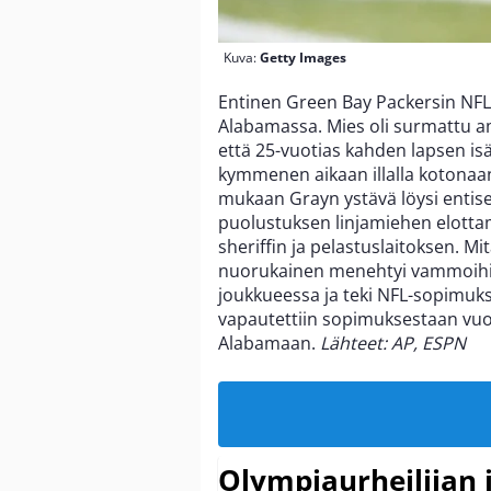
Kuva:
Getty Images
Entinen Green Bay Packersin NFL
Alabamassa. Mies oli surmattu 
että 25-vuotias kahden lapsen is
kymmenen aikaan illalla kotonaa
mukaan Grayn ystävä löysi entise
puolustuksen linjamiehen elottam
sheriffin ja pelastuslaitoksen. Mi
nuorukainen menehtyi vammoihins
joukkueessa ja teki NFL-sopimuk
vapautettiin sopimuksestaan vuon
Alabamaan.
Lähteet: AP, ESPN
Olympiaurheilijan 