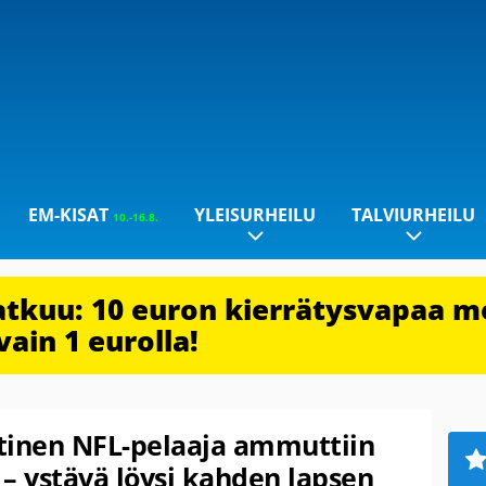
EM-KISAT
YLEISURHEILU
TALVIURHEILU
10.-16.8.
jatkuu: 10 euron kierrätysvapaa m
vain 1 eurolla!
tinen NFL-pelaaja ammuttiin
– ystävä löysi kahden lapsen