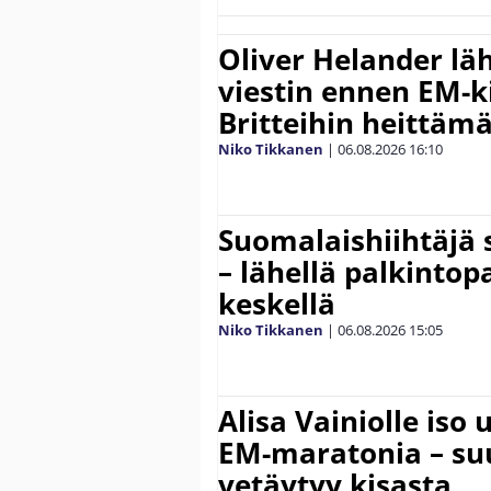
Oliver Helander lä
viestin ennen EM-ki
Britteihin heittäm
Niko Tikkanen
|
06.08.2026
16:10
Suomalaishiihtäjä 
– lähellä palkintop
keskellä
Niko Tikkanen
|
06.08.2026
15:05
Alisa Vainiolle iso
EM-maratonia – suu
vetäytyy kisasta