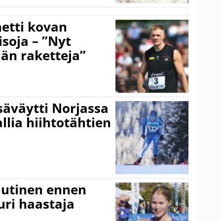
hetti kovan
soja – ”Nyt
ään raketteja”
säväytti Norjassa
allia hiihtotähtien
 uutinen ennen
ri haastaja