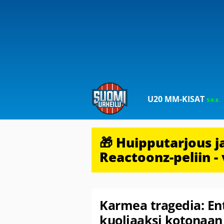
U20 MM-KISAT
5-9.8.
🎁 Huipputarjous 
Reactoonz-peliin - 
Karmea tragedia: En
kuoliaaksi kotonaan 