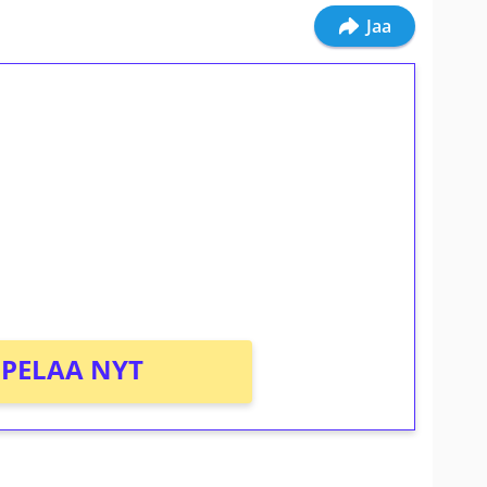
Jaa
ilmaiskierroksia ilman
osta Tuohi 1000 -peliin (arvo 0,20€ per
PELAA NYT