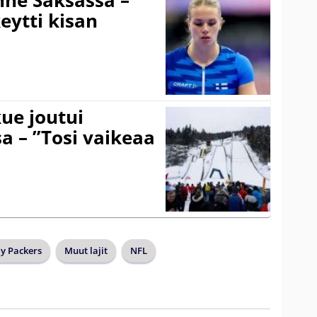
eytti kisan
ue joutui
a – ”Tosi vaikeaa
y Packers
Muut lajit
NFL