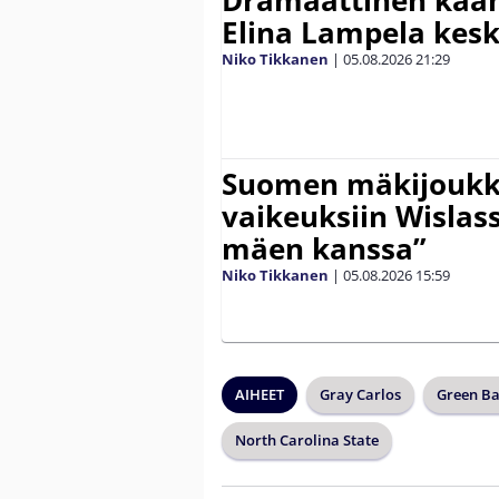
Elina Lampela kesk
Niko Tikkanen
|
05.08.2026
21:29
Suomen mäkijoukk
vaikeuksiin Wislass
mäen kanssa”
Niko Tikkanen
|
05.08.2026
15:59
AIHEET
Gray Carlos
Green Ba
North Carolina State