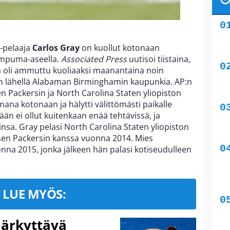
-pelaaja
Carlos Gray
on kuollut kotonaan
ampuma-aseella.
Associated Press
uutisoi tiistaina,
ä oli ammuttu kuoliaaksi maanantaina noin
n lähellä Alabaman Birminghamin kaupunkia. AP:n
n Packersin ja North Carolina Staten yliopiston
ana kotonaan ja hälytti välittömästi paikalle
tään ei ollut kuitenkaan enää tehtävissä, ja
a. Gray pelasi North Carolina Staten yliopiston
sen Packersin kanssa vuonna 2014. Mies
na 2015, jonka jälkeen hän palasi kotiseudulleen
LUE MYÖS:
järkyttävä