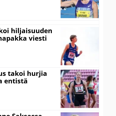
koi hiljaisuuden
napakka viesti
s takoi hurjia
a entistä
ne Saksassa –