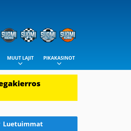
MUUT LAJIT
PIKAKASINOT
egakierros
Luetuimmat