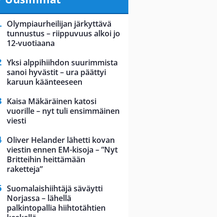
Olympiaurheilijan järkyttävä
tunnustus – riippuvuus alkoi jo
12-vuotiaana
Yksi alppihiihdon suurimmista
sanoi hyvästit – ura päättyi
karuun käänteeseen
Kaisa Mäkäräinen katosi
vuorille – nyt tuli ensimmäinen
viesti
Oliver Helander lähetti kovan
viestin ennen EM-kisoja – ”Nyt
Britteihin heittämään
raketteja”
Suomalaishiihtäjä säväytti
Norjassa – lähellä
palkintopallia hiihtotähtien