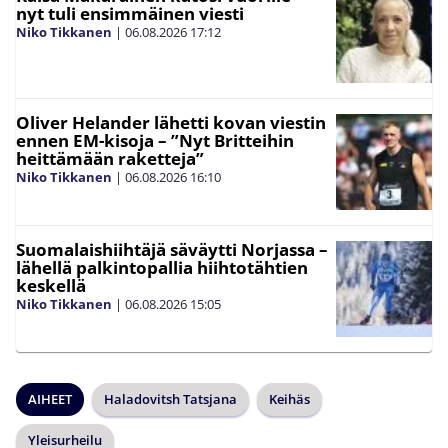
nyt tuli ensimmäinen viesti
Niko Tikkanen
|
06.08.2026
17:12
Oliver Helander lähetti kovan viestin
ennen EM-kisoja – ”Nyt Britteihin
heittämään raketteja”
Niko Tikkanen
|
06.08.2026
16:10
Suomalaishiihtäjä säväytti Norjassa –
lähellä palkintopallia hiihtotähtien
keskellä
Niko Tikkanen
|
06.08.2026
15:05
AIHEET
Haladovitsh Tatsjana
Keihäs
Yleisurheilu