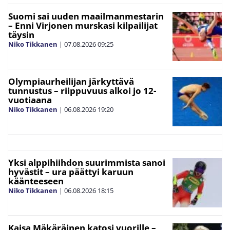
Suomi sai uuden maailmanmestarin
– Enni Virjonen murskasi kilpailijat
täysin
Niko Tikkanen
|
07.08.2026
09:25
Olympiaurheilijan järkyttävä
tunnustus – riippuvuus alkoi jo 12-
vuotiaana
Niko Tikkanen
|
06.08.2026
19:20
Yksi alppihiihdon suurimmista sanoi
hyvästit – ura päättyi karuun
käänteeseen
Niko Tikkanen
|
06.08.2026
18:15
Kaisa Mäkäräinen katosi vuorille –