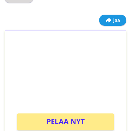
Jaa
1€ = 10€ arvosta
ilmaiskierroksia ilman
kierrätystä!
Talleta 1€
Saat heti 50 ilmaiskierrosta Tuohi 1000 -
peliin (arvo 0,20€ per kierros)!
Ei kierrätysvaatimusta!
PELAA NYT