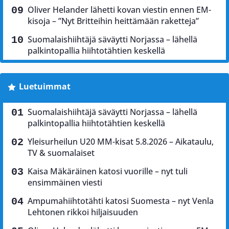
Oliver Helander lähetti kovan viestin ennen EM-
kisoja – ”Nyt Britteihin heittämään raketteja”
Suomalaishiihtäjä säväytti Norjassa – lähellä
palkintopallia hiihtotähtien keskellä
Luetuimmat
Suomalaishiihtäjä säväytti Norjassa – lähellä
palkintopallia hiihtotähtien keskellä
Yleisurheilun U20 MM-kisat 5.8.2026 – Aikataulu,
TV & suomalaiset
Kaisa Mäkäräinen katosi vuorille – nyt tuli
ensimmäinen viesti
Ampumahiihtotähti katosi Suomesta – nyt Venla
Lehtonen rikkoi hiljaisuuden