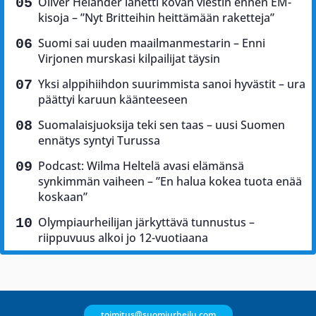
Oliver Helander lähetti kovan viestin ennen EM-
kisoja – ”Nyt Britteihin heittämään raketteja”
Suomi sai uuden maailmanmestarin – Enni
Virjonen murskasi kilpailijat täysin
Yksi alppihiihdon suurimmista sanoi hyvästit – ura
päättyi karuun käänteeseen
Suomalaisjuoksija teki sen taas – uusi Suomen
ennätys syntyi Turussa
Podcast: Wilma Heltelä avasi elämänsä
synkimmän vaiheen – ”En halua kokea tuota enää
koskaan”
Olympiaurheilijan järkyttävä tunnustus –
riippuvuus alkoi jo 12-vuotiaana
toimitus@suomiurheilu.com