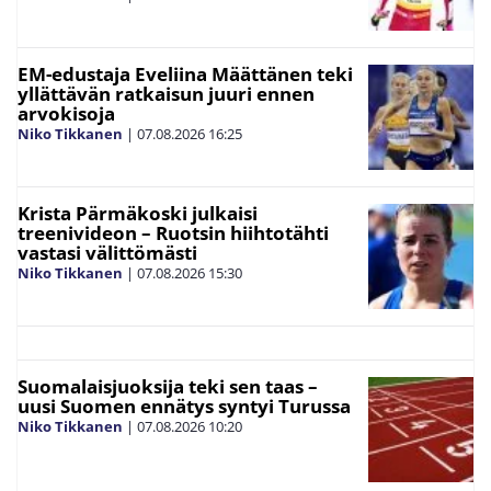
EM-edustaja Eveliina Määttänen teki
yllättävän ratkaisun juuri ennen
arvokisoja
Niko Tikkanen
|
07.08.2026
16:25
Krista Pärmäkoski julkaisi
treenivideon – Ruotsin hiihtotähti
vastasi välittömästi
Niko Tikkanen
|
07.08.2026
15:30
Suomalaisjuoksija teki sen taas –
uusi Suomen ennätys syntyi Turussa
Niko Tikkanen
|
07.08.2026
10:20