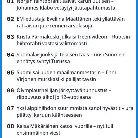
Norjan hiihtopfanit saivat karun uutisen –
Johannes Kläbo vetäytyi jättitapahtumasta
EM-edustaja Eveliina Määttänen teki yllättävän
ratkaisun juuri ennen arvokisoja
Krista Pärmäkoski julkaisi treenivideon – Ruotsin
hiihtotähti vastasi välittömästi
Suomalaisjuoksija teki sen taas – uusi Suomen
ennätys syntyi Turussa
Suomi sai uuden maailmanmestarin – Enni
Virjonen murskasi kilpailijat täysin
Olympiaurheilijan järkyttävä tunnustus –
riippuvuus alkoi jo 12-vuotiaana
Yksi alppihiihdon suurimmista sanoi hyvästit – ura
päättyi karuun käänteeseen
Kaisa Mäkäräinen katosi vuorille – nyt tuli
ensimmäinen viesti