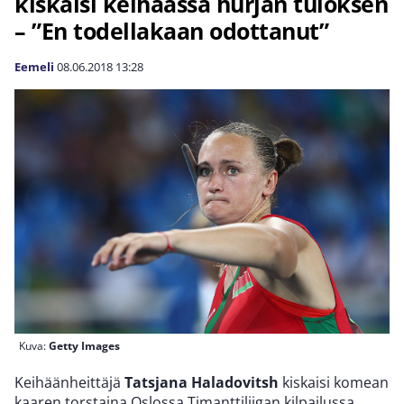
kiskaisi keihäässä hurjan tuloksen
– ”En todellakaan odottanut”
Eemeli
08.06.2018
13:28
Kuva:
Getty Images
Keihäänheittäjä
Tatsjana Haladovitsh
kiskaisi komean
kaaren torstaina Oslossa Timanttiliigan kilpailussa.