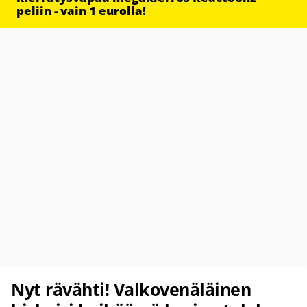
peliin - vain 1 eurolla!
Nyt rävähti! Valkovenäläinen