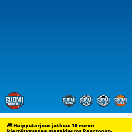
🎁 Huipputarjous jatkuu: 10 euron
kierrätysvapaa megakierros Reactoonz-