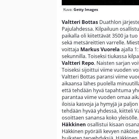
Kuva:
Getty Images
Valtteri Bottas
Duathlon järjest
Pajulahdessa. Kilpailuun osallistu
paikalla oli kiitettävät 3500 ja t
sekä metsäreittien varrelle. Miest
voittaja
Markus Vuorela
ajalla 1
sekunnilla. Toiseksi tiukassa kilpa
Valtteri Repo
. Naisten sarjan voi
Toiseksi sijoittui viime vuoden vo
Valtteri Bottas paransi viime vuo
aikaansa lähes puolella minuutill
että tehdään hyvä tapahtuma yhdes
parantaa viime vuoden omaa aikaa
iloisia kasvoja ja hymyjä ja paljon 
tehdään hyvää yhdessä, kiitteli 
osoittaen sanansa koko yleisöll
Häkkinen
osallistui kisaan osa
Häkkinen pyöräili kevyen näköisest
huikaten tervehdyksiä. Häkkinen o