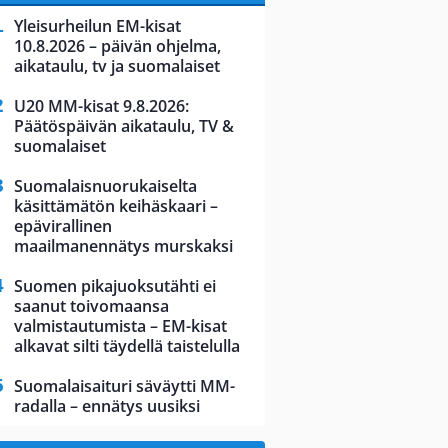
Yleisurheilun EM-kisat
10.8.2026 – päivän ohjelma,
aikataulu, tv ja suomalaiset
U20 MM-kisat 9.8.2026:
Päätöspäivän aikataulu, TV &
suomalaiset
Suomalaisnuorukaiselta
käsittämätön keihäskaari –
epävirallinen
maailmanennätys murskaksi
Suomen pikajuoksutähti ei
saanut toivomaansa
valmistautumista – EM-kisat
alkavat silti täydellä taistelulla
Suomalaisaituri säväytti MM-
radalla – ennätys uusiksi