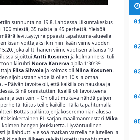
ettiin sunnuntaina 19.8. Lahdessa Liikuntakeskus
i 106 miestä, 35 naista ja 45 perhettä. Yleisöä
uo määrä levittäytyi reippaasti tapahtuma-alueelle
en kisan voittajaksi kiri niin ikään viime vuoden
:15:20, joka alitti hänen viime vuotisen aikansa 10
ilussa sijoittui
Antti Kosonen
ja kolmanneksi tuli
ttoon kiiruhti
Noora Kanerva
ajalla 1:30:39.
ittaja
Elisa Sihvola
ja kolmas oli
Niina Kosunen
.
den sijoitustaan yhdellä ollen 10:s ja omaa
a.
–
Päivän tavoite oli, että kaikilla on hauskaa ja
sä. Siinä onnistuttiin. Itsellä oli tavoitteena
ni ja sen tein. – On ollut mukava nähdä paljon
perheitä. Kiitos teille kaikille. Tällä tapahtumalla
Valtteri Bottas palkintojenjakoseremonian alussa
e. Kaksinkertainen F1-sarjan maailmanmestari
Mika
na kolmen hengen joukkuetta. Hyväntuulinen
i ja ilahdutti yleisöä matkan varrella heilutellen ja
li kilpailun jälkeen selvästi otettu tapahtuman