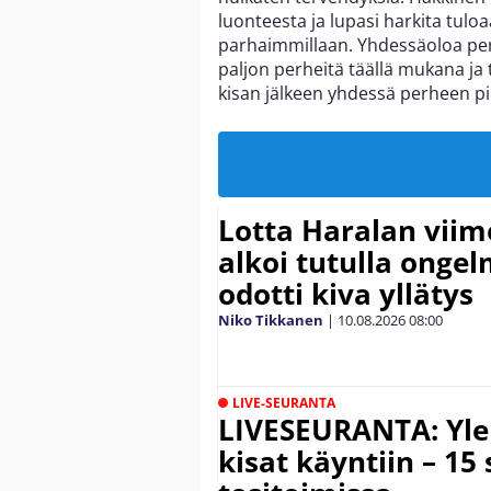
luonteesta ja lupasi harkita tul
parhaimmillaan. Yhdessäoloa perh
paljon perheitä täällä mukana ja
kisan jälkeen yhdessä perheen 
Lotta Haralan viim
alkoi tutulla ongelm
odotti kiva yllätys
Niko Tikkanen
|
10.08.2026
08:00
LIVE-SEURANTA
LIVESEURANTA: Yle
kisat käyntiin – 15