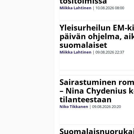
tositoimissa
Miikka Lahtinen
|
10.08.2026
08:00
Yleisurheilun EM-ki
päivän ohjelma, aik
suomalaiset
Miikka Lahtinen
|
09.08.2026
22:37
Sairastuminen rom
– Nina Chydenius k
tilanteestaan
Niko Tikkanen
|
09.08.2026
20:20
Suomalaisnuorukai