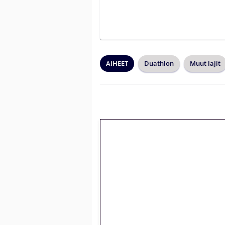
AIHEET
Duathlon
Muut lajit
🎁 Huipputarjous 
kierrätysvapaa me
– vain 1 eurolla!
Peli: Reactoonz
Vain uusille asiakkaille!