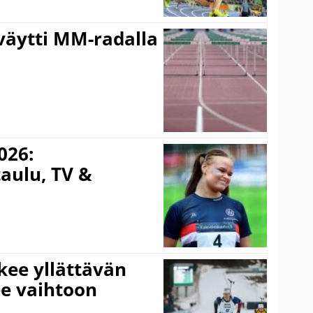
väytti MM-radalla
026:
aulu, TV &
kee yllättävän
ee vaihtoon