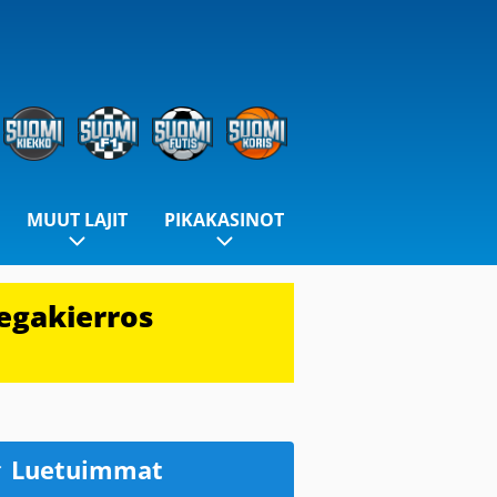
MUUT LAJIT
PIKAKASINOT
egakierros
Luetuimmat