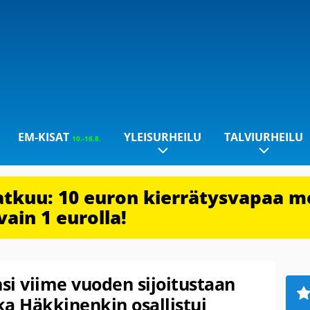
EM-KISAT
YLEISURHEILU
TALVIURHEILU
10.-16.8.
jatkuu: 10 euron kierrätysvapaa m
vain 1 eurolla!
nsi viime vuoden sijoitustaan
a Häkkinenkin osallistui