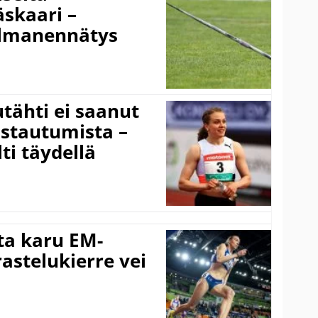
skaari –
ilmanennätys
tähti ei saanut
stautumista –
ti täydellä
ta karu EM-
rastelukierre vei