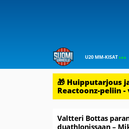
U20 MM-KISAT
5-9.8.
🎁 Huipputarjous 
Reactoonz-peliin - 
Valtteri Bottas para
duathlonissaan – Mik