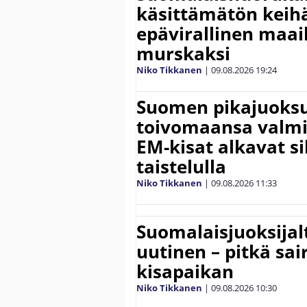
käsittämätön keihä
epävirallinen maa
murskaksi
Niko Tikkanen
|
09.08.2026
19:24
Suomen pikajuoksu
toivomaansa valmi
EM-kisat alkavat sil
taistelulla
Niko Tikkanen
|
09.08.2026
11:33
Suomalaisjuoksijal
uutinen – pitkä sai
kisapaikan
Niko Tikkanen
|
09.08.2026
10:30