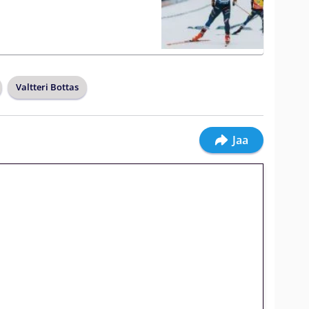
Valtteri Bottas
Jaa
jatkuu: 10 euron
gakierros Reactoonz-peliin