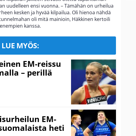
oaan uudelleen ensi vuonna. – Tämähän on urheilua
een kesken ja hyvää kilpailua. Oli hienoa nähdä
 tunnelmahan oli mitä mainioin, Häkkinen kertoili
pienempien kanssa.
LUE MYÖS:
einen EM-reissu
alla – perillä
isurheilun EM-
 suomalaista heti