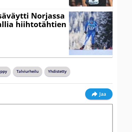
säväytti Norjassa
allia hiihtotähtien
yppy
Talviurheilu
Yhdistetty
Jaa
ilmaiskierroksia ilman