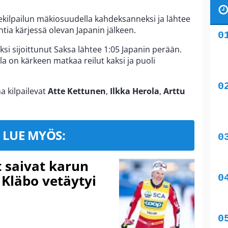
uekilpailun mäkiosuudella kahdeksanneksi ja lähtee
ntia kärjessä olevan Japanin jälkeen.
seksi sijoittunut Saksa lähtee 1:05 Japanin perään.
la on kärkeen matkaa reilut kaksi ja puoli
 kilpailevat
Atte Kettunen
,
Ilkka Herola
,
Arttu
LUE MYÖS:
t saivat karun
 Kläbo vetäytyi