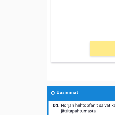
Talleta 1€
Saat heti 50 ilmaiskierr
kierros)!
Ei kierrätysvaatimusta!
Uusimmat
Norjan hiihtopfanit saivat 
jättitapahtumasta