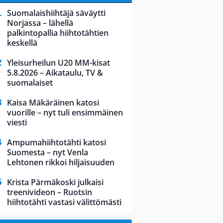
Suomalaishiihtäjä säväytti
Norjassa – lähellä
palkintopallia hiihtotähtien
keskellä
Yleisurheilun U20 MM-kisat
5.8.2026 – Aikataulu, TV &
suomalaiset
Kaisa Mäkäräinen katosi
vuorille – nyt tuli ensimmäinen
viesti
Ampumahiihtotähti katosi
Suomesta – nyt Venla
Lehtonen rikkoi hiljaisuuden
Krista Pärmäkoski julkaisi
treenivideon – Ruotsin
hiihtotähti vastasi välittömästi