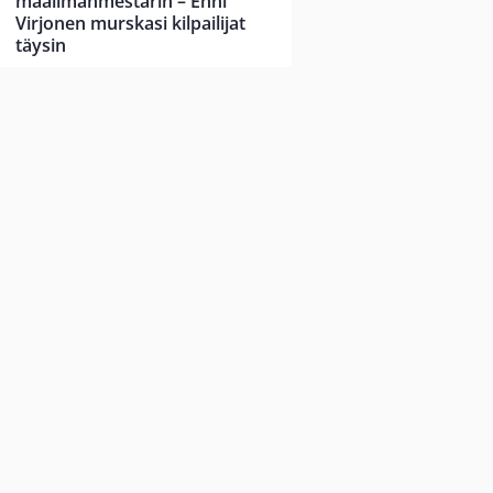
maailmanmestarin – Enni
Virjonen murskasi kilpailijat
täysin