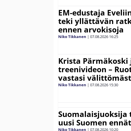
EM-edustaja Eveli
teki yllättävän rat
ennen arvokisoja
Niko Tikkanen
|
07.08.2026
16:25
Krista Pärmäkoski j
treenivideon – Ruot
vastasi välittömäst
Niko Tikkanen
|
07.08.2026
15:30
Suomalaisjuoksija t
uusi Suomen ennät
Niko Tikkanen
|
07.08.2026
10:20