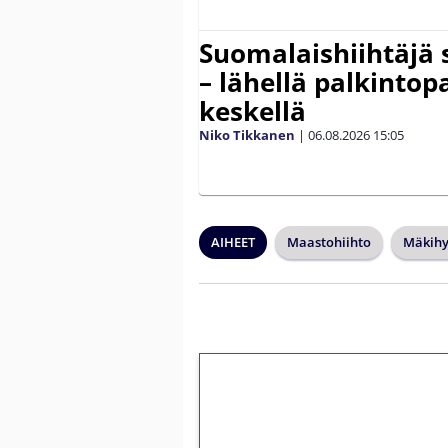
Suomalaishiihtäjä 
– lähellä palkintop
keskellä
Niko Tikkanen
|
06.08.2026
15:05
AIHEET
Maastohiihto
Mäkih
1€ = 10€ arvosta 
kierrätystä!