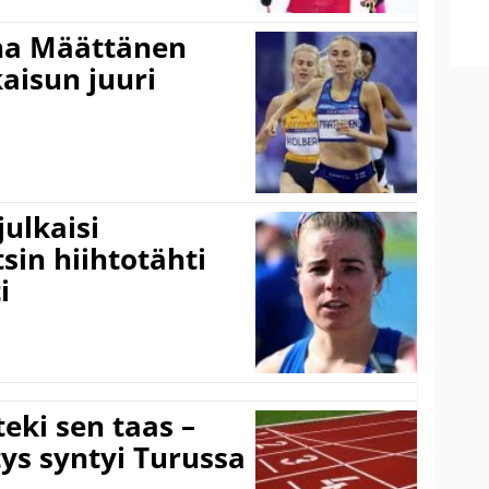
ina Määttänen
kaisun juuri
ulkaisi
sin hiihtotähti
i
eki sen taas –
ys syntyi Turussa