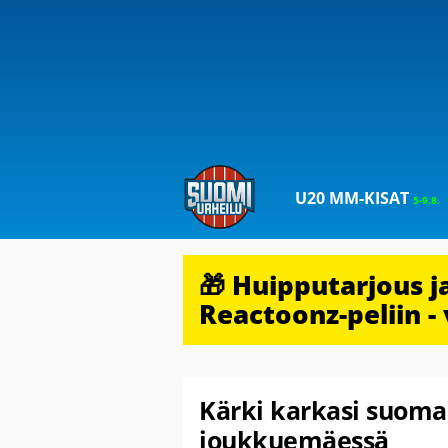
U20 MM-KISAT
5-9.8.
🎁 Huipputarjous 
Reactoonz-peliin - 
Kärki karkasi suomal
joukkuemäessä