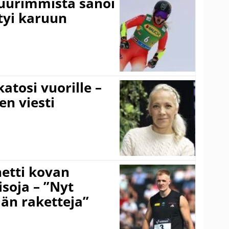
suurimmista sanoi
tyi karuun
atosi vuorille –
en viesti
hetti kovan
soja – ”Nyt
ään raketteja”