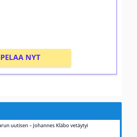
osta Tuohi 1000 -peliin (arvo 0,20€ per
PELAA NYT
karun uutisen – Johannes Kläbo vetäytyi