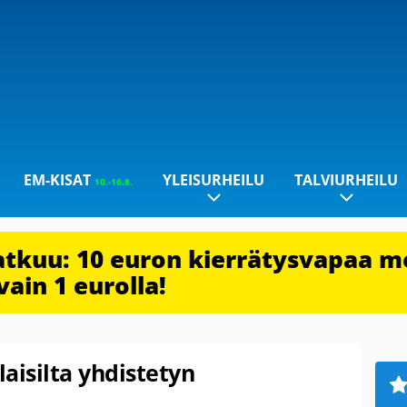
EM-KISAT
YLEISURHEILU
TALVIURHEILU
10.-16.8.
jatkuu: 10 euron kierrätysvapaa m
vain 1 eurolla!
aisilta yhdistetyn