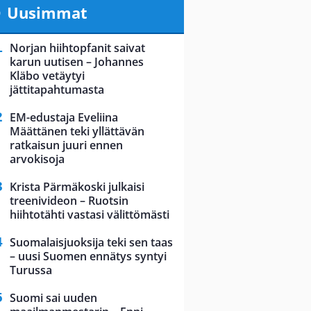
Uusimmat
Norjan hiihtopfanit saivat
karun uutisen – Johannes
Kläbo vetäytyi
jättitapahtumasta
EM-edustaja Eveliina
Määttänen teki yllättävän
ratkaisun juuri ennen
arvokisoja
Krista Pärmäkoski julkaisi
treenivideon – Ruotsin
hiihtotähti vastasi välittömästi
Suomalaisjuoksija teki sen taas
– uusi Suomen ennätys syntyi
Turussa
Suomi sai uuden