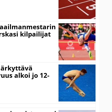
maailmanmestarin
skasi kilpailijat
järkyttävä
uus alkoi jo 12-