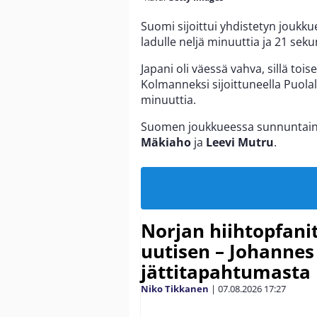
Suomi sijoittui yhdistetyn joukk
ladulle neljä minuuttia ja 21 seku
Japani oli väessä vahva, sillä toi
Kolmanneksi sijoittuneella Puolal
minuuttia.
Suomen joukkueessa sunnuntaina
Mäkiaho
ja
Leevi Mutru
.
Norjan hiihtopfani
uutisen – Johannes
jättitapahtumasta
Niko Tikkanen
|
07.08.2026
17:27