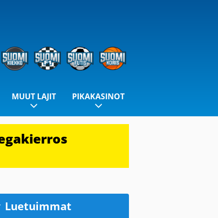
MUUT LAJIT
PIKAKASINOT
egakierros
Luetuimmat