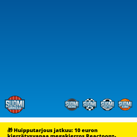
🎁 Huipputarjous jatkuu: 10 euron
kierrätysvapaa megakierros Reactoonz-