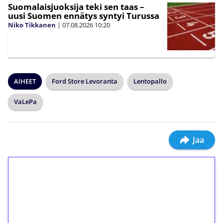
Suomalaisjuoksija teki sen taas –
uusi Suomen ennätys syntyi Turussa
Niko Tikkanen
|
07.08.2026
10:20
AIHEET
Ford Store Levoranta
Lentopallo
VaLePa
Jaa
1€ = 10€ arvosta
ilmaiskierroksia ilman
kierrätystä!