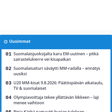
Uusimmat
Suomalaisjuoksijalta karu EM-uutinen – pitkä
sairastelukierre vei kisapaikan
Suomalaisaituri säväytti MM-radalla – ennätys
uusiksi
U20 MM-kisat 9.8.2026: Päätöspäivän aikataulu,
TV & suomalaiset
Olympiavoittaja tekee yllättävän liikkeen – laji
menee vaihtoon
Pinja Kärhä pamautti hurjan tuloksen –