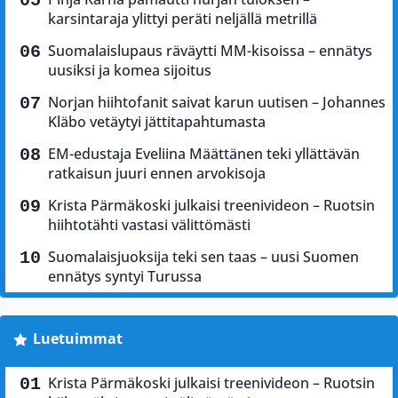
karsintaraja ylittyi peräti neljällä metrillä
Suomalaislupaus räväytti MM-kisoissa – ennätys
uusiksi ja komea sijoitus
Norjan hiihtofanit saivat karun uutisen – Johannes
Kläbo vetäytyi jättitapahtumasta
EM-edustaja Eveliina Määttänen teki yllättävän
ratkaisun juuri ennen arvokisoja
Krista Pärmäkoski julkaisi treenivideon – Ruotsin
hiihtotähti vastasi välittömästi
Suomalaisjuoksija teki sen taas – uusi Suomen
ennätys syntyi Turussa
Luetuimmat
Krista Pärmäkoski julkaisi treenivideon – Ruotsin