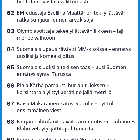
hiihtotähti vastasi välittömästi
EM-edustaja Eveliina Määttänen teki yllättävän
ratkaisun juuri ennen arvokisoja
Olympiavoittaja tekee yllättävän liikkeen – laji
menee vaihtoon
Suomalaislupaus räväytti MM-kisoissa – ennätys
uusiksi ja komea sijoitus
Suomalaisjuoksija teki sen taas – uusi Suomen
ennätys syntyi Turussa
Pinja Kärhä pamautti hurjan tuloksen –
karsintaraja ylittyi peräti neljällä metrillä
Kaisa Mäkäräinen katosi vuorille – nyt tuli
ensimmäinen viesti
Norjan hiihtofanit saivat karun uutisen – Johannes
Kläbo vetäytyi jättitapahtumasta
Suomalaishiihtäjä säväytti Norjassa – lähellä