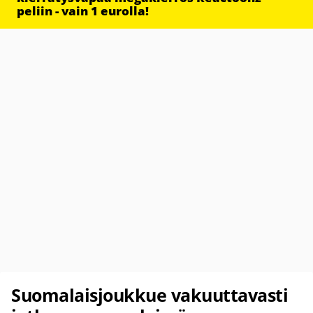
peliin - vain 1 eurolla!
Suomalaisjoukkue vakuuttavasti