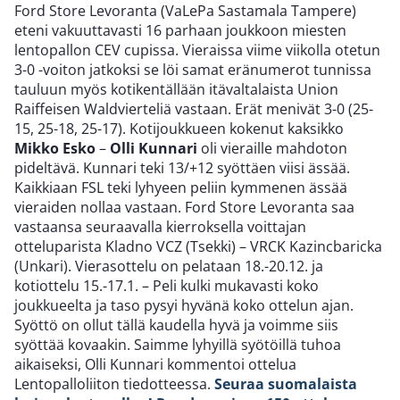
Ford Store Levoranta (VaLePa Sastamala Tampere)
eteni vakuuttavasti 16 parhaan joukkoon miesten
lentopallon CEV cupissa. Vieraissa viime viikolla otetun
3-0 -voiton jatkoksi se löi samat eränumerot tunnissa
tauluun myös kotikentällään itävaltalaista Union
Raiffeisen Waldvierteliä vastaan. Erät menivät 3-0 (25-
15, 25-18, 25-17). Kotijoukkueen kokenut kaksikko
Mikko Esko
–
Olli Kunnari
oli vieraille mahdoton
pideltävä. Kunnari teki 13/+12 syöttäen viisi ässää.
Kaikkiaan FSL teki lyhyeen peliin kymmenen ässää
vieraiden nollaa vastaan. Ford Store Levoranta saa
vastaansa seuraavalla kierroksella voittajan
otteluparista Kladno VCZ (Tsekki) – VRCK Kazincbaricka
(Unkari). Vierasottelu on pelataan 18.-20.12. ja
kotiottelu 15.-17.1. – Peli kulki mukavasti koko
joukkueelta ja taso pysyi hyvänä koko ottelun ajan.
Syöttö on ollut tällä kaudella hyvä ja voimme siis
syöttää kovaakin. Saimme lyhyillä syötöillä tuhoa
aikaiseksi, Olli Kunnari kommentoi ottelua
Lentopalloliiton tiedotteessa.
Seuraa suomalaista