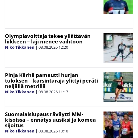
Olympiavoittaja tekee yllättävän
liikkeen – laji menee vaihtoon
Niko Tikkanen
|
08.08.2026
12:20
Pinja Kärhä pamautti hurjan
tuloksen – karsintaraja ylittyi peräti
neljällä metrillä
Niko Tikkanen
|
08.08.2026
11:17
Suomalaislupaus räväytti MM-
kisoissa – ennätys uusiksi ja komea
sijoitus
Niko Tikkanen
|
08.08.2026
10:10