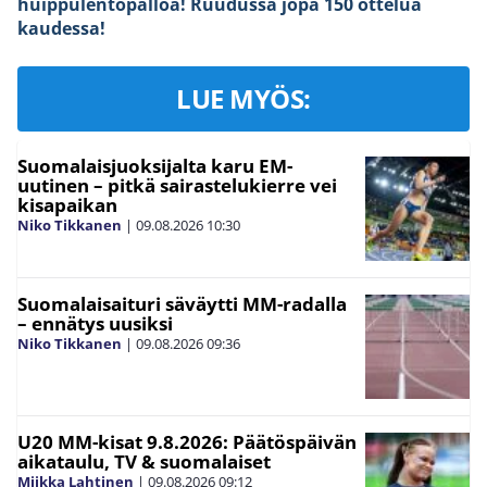
huippulentopalloa! Ruudussa jopa 150 ottelua
kaudessa!
LUE MYÖS:
Suomalaisjuoksijalta karu EM-
uutinen – pitkä sairastelukierre vei
kisapaikan
Niko Tikkanen
|
09.08.2026
10:30
Suomalaisaituri säväytti MM-radalla
– ennätys uusiksi
Niko Tikkanen
|
09.08.2026
09:36
U20 MM-kisat 9.8.2026: Päätöspäivän
aikataulu, TV & suomalaiset
Miikka Lahtinen
|
09.08.2026
09:12