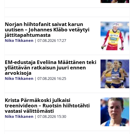
Norjan hiihtofanit saivat karun
uutisen – Johannes Kläbo vetäytyi
jättitapahtumasta
Niko Tikkanen
|
07.08.2026
17:27
EM-edustaja Eveliina Määttänen teki
yllättävän ratkaisun juuri ennen
arvokisoja
Niko Tikkanen
|
07.08.2026
16:25
Krista Pärmäkoski julkaisi
treenivideon – Ruotsin hiihtotähti
vastasi välittömästi
Niko Tikkanen
|
07.08.2026
15:30