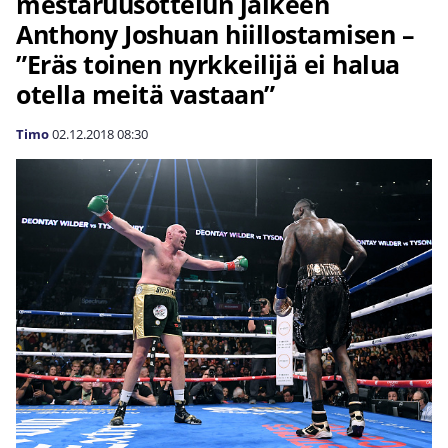
mestaruusottelun jälkeen
Anthony Joshuan hiillostamisen –
”Eräs toinen nyrkkeilijä ei halua
otella meitä vastaan”
Timo
02.12.2018
08:30