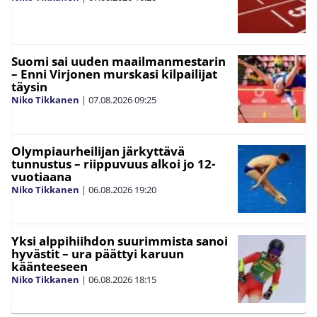
Suomi sai uuden maailmanmestarin
– Enni Virjonen murskasi kilpailijat
täysin
Niko Tikkanen
|
07.08.2026
09:25
Olympiaurheilijan järkyttävä
tunnustus – riippuvuus alkoi jo 12-
vuotiaana
Niko Tikkanen
|
06.08.2026
19:20
Yksi alppihiihdon suurimmista sanoi
hyvästit – ura päättyi karuun
käänteeseen
Niko Tikkanen
|
06.08.2026
18:15