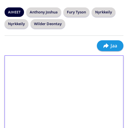
AIHEET
Anthony Joshua
Fury Tyson
Nyrkkeily
Nyrkkeily
Wilder Deontay
Jaa
1€ = 10€ arvosta
ilmaiskierroksia ilman
kierrätystä!
Talleta 1€
Saat heti 50 ilmaiskierrosta Tuohi 1000 -
peliin (arvo 0,20€ per kierros)!
Ei kierrätysvaatimusta!