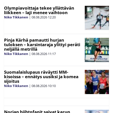
Olympiavoittaja tekee yllättävän
liikkeen – laji menee vaihtoon
Niko Tikkanen
|
08.08.2026
12:20
Pinja Kärhä pamautti hurjan
tuloksen – karsintaraja ylittyi peräti
neljällä metrillä
Niko Tikkanen
|
08.08.2026
11:17
Suomalaislupaus räväytti MM-
kisoissa – ennätys uusiksi ja komea
sijoitus
Niko Tikkanen
|
08.08.2026
10:10
Norjan hiihtofanit saivat karun