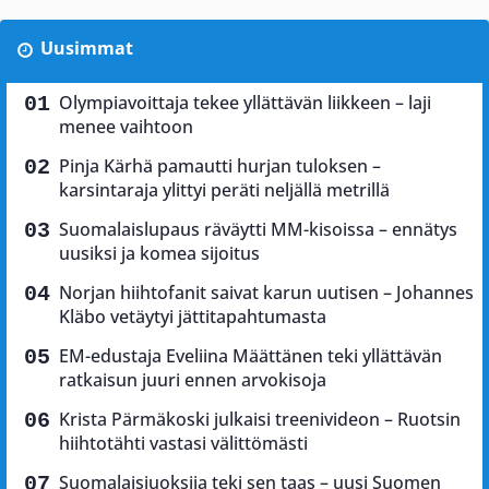
Uusimmat
Olympiavoittaja tekee yllättävän liikkeen – laji
menee vaihtoon
Pinja Kärhä pamautti hurjan tuloksen –
karsintaraja ylittyi peräti neljällä metrillä
Suomalaislupaus räväytti MM-kisoissa – ennätys
uusiksi ja komea sijoitus
Norjan hiihtofanit saivat karun uutisen – Johannes
Kläbo vetäytyi jättitapahtumasta
EM-edustaja Eveliina Määttänen teki yllättävän
ratkaisun juuri ennen arvokisoja
Krista Pärmäkoski julkaisi treenivideon – Ruotsin
hiihtotähti vastasi välittömästi
Suomalaisjuoksija teki sen taas – uusi Suomen