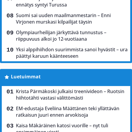
ennätys syntyi Turussa
Suomi sai uuden maailmanmestarin – Enni
Virjonen murskasi kilpailijat täysin
Olympiaurheilijan järkyttävä tunnustus –
riippuvuus alkoi jo 12-vuotiaana
Yksi alppihiihdon suurimmista sanoi hyvästit – ura
päättyi karuun käänteeseen
Luetuimmat
Krista Pärmäkoski julkaisi treenivideon – Ruotsin
hiihtotähti vastasi välittömästi
EM-edustaja Eveliina Määttänen teki yllättävän
ratkaisun juuri ennen arvokisoja
Kaisa Mäkäräinen katosi vuorille – nyt tuli
ensimmäinen viesti