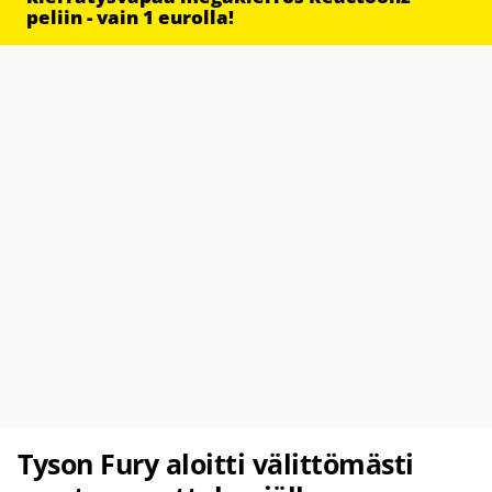
peliin - vain 1 eurolla!
Tyson Fury aloitti välittömästi