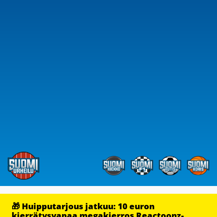
🎁 Huipputarjous jatkuu: 10 euron
kierrätysvapaa megakierros Reactoonz-