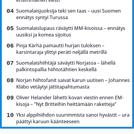
Suomalaisjuoksija teki sen taas – uusi Suomen
ennätys syntyi Turussa
Suomalaislupaus räväytti MM-kisoissa – ennätys
uusiksi ja komea sijoitus
Pinja Kärhä pamautti hurjan tuloksen –
karsintaraja ylittyi peräti neljällä metrillä
Suomalaishiihtäjä säväytti Norjassa – lähellä
palkintopallia hiihtotähtien keskellä
Norjan hiihtofanit saivat karun uutisen – Johannes
Kläbo vetäytyi jättitapahtumasta
Oliver Helander lähetti kovan viestin ennen EM-
kisoja – ”Nyt Britteihin heittämään raketteja”
Yksi alppihiihdon suurimmista sanoi hyvästit – ura
päättyi karuun käänteeseen