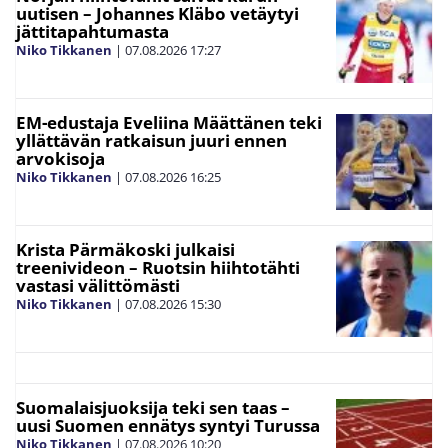
uutisen – Johannes Kläbo vetäytyi
jättitapahtumasta
Niko Tikkanen
|
07.08.2026
17:27
EM-edustaja Eveliina Määttänen teki
yllättävän ratkaisun juuri ennen
arvokisoja
Niko Tikkanen
|
07.08.2026
16:25
Krista Pärmäkoski julkaisi
treenivideon – Ruotsin hiihtotähti
vastasi välittömästi
Niko Tikkanen
|
07.08.2026
15:30
Suomalaisjuoksija teki sen taas –
uusi Suomen ennätys syntyi Turussa
Niko Tikkanen
|
07.08.2026
10:20