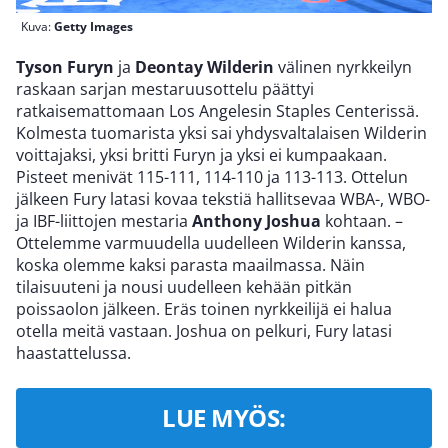
Kuva:
Getty Images
Tyson Furyn
ja
Deontay Wilderin
välinen nyrkkeilyn
raskaan sarjan mestaruusottelu päättyi
ratkaisemattomaan Los Angelesin Staples Centerissä.
Kolmesta tuomarista yksi sai yhdysvaltalaisen Wilderin
voittajaksi, yksi britti Furyn ja yksi ei kumpaakaan.
Pisteet menivät 115-111, 114-110 ja 113-113. Ottelun
jälkeen Fury latasi kovaa tekstiä hallitsevaa WBA-, WBO-
ja IBF-liittojen mestaria
Anthony Joshua
kohtaan. –
Ottelemme varmuudella uudelleen Wilderin kanssa,
koska olemme kaksi parasta maailmassa. Näin
tilaisuuteni ja nousi uudelleen kehään pitkän
poissaolon jälkeen. Eräs toinen nyrkkeilijä ei halua
otella meitä vastaan. Joshua on pelkuri, Fury latasi
haastattelussa.
LUE MYÖS: