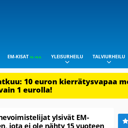
EM-KISAT
YLEISURHEILU
TALVIURHEILU
10.-16.8.
jatkuu: 10 euron kierrätysvapaa m
vain 1 eurolla!
evoimistelijat ylsivät EM-
n, jota ei ole nähty 15 vuoteen