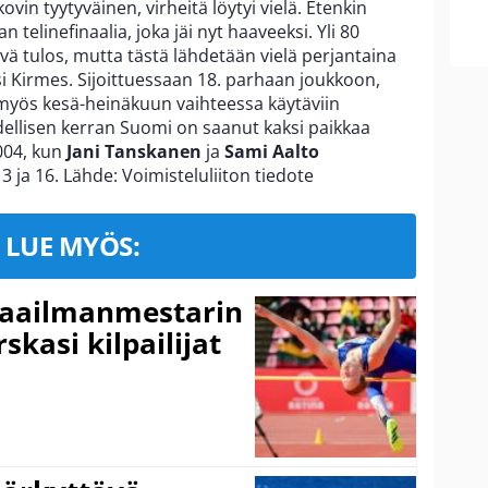
vin tyytyväinen, virheitä löytyi vielä. Etenkin
telinefinaalia, joka jäi nyt haaveeksi. Yli 80
yvä tulos, mutta tästä lähdetään vielä perjantaina
 Kirmes. Sijoittuessaan 18. parhaan joukkoon,
 myös kesä-heinäkuun vaihteessa käytäviin
ellisen kerran Suomi on saanut kaksi paikkaa
004, kun
Jani Tanskanen
ja
Sami Aalto
13 ja 16. Lähde: Voimisteluliiton tiedote
LUE MYÖS:
maailmanmestarin
skasi kilpailijat