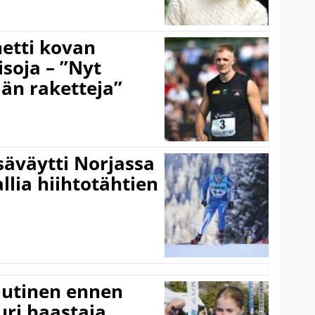
hetti kovan
soja – ”Nyt
ään raketteja”
säväytti Norjassa
allia hiihtotähtien
 uutinen ennen
ri haastaja