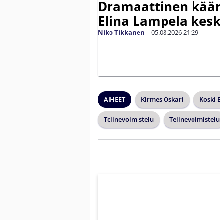
Dramaattinen kään
Elina Lampela kesk
Niko Tikkanen
|
05.08.2026
21:29
AIHEET
Kirmes Oskari
Koski E
Telinevoimistelu
Telinevoimistelu
1€ = 10€ arvosta 
kierrätystä!