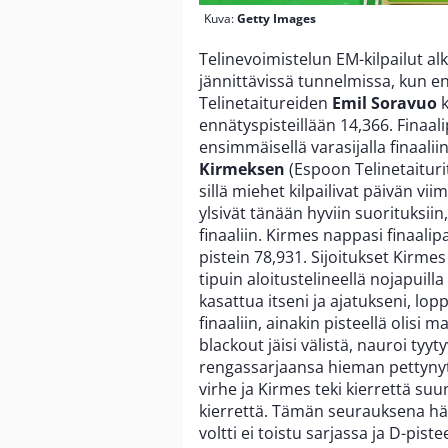
Kuva:
Getty Images
Telinevoimistelun EM-kilpailut alk
jännittävissä tunnelmissa, kun 
Telinetaitureiden
Emil Soravuo
k
ennätyspisteillään 14,366. Finaali
ensimmäisellä varasijalla finaalii
Kirmeksen
(Espoon Telinetaituri
sillä miehet kilpailivat päivän v
ylsivät tänään hyviin suorituksii
finaaliin. Kirmes nappasi finaalipa
pistein 78,931. Sijoitukset Kirmes
tipuin aloitustelineellä nojapuill
kasattua itseni ja ajatukseni, loppu
finaaliin, ainakin pisteellä olisi 
blackout jäisi välistä, nauroi ty
rengassarjaansa hieman pettynyt
virhe ja Kirmes teki kierrettä su
kierrettä. Tämän seurauksena hä
voltti ei toistu sarjassa ja D-pist