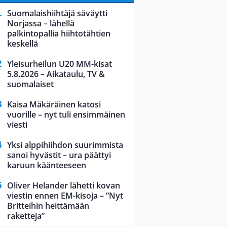
Suomalaishiihtäjä säväytti
Norjassa – lähellä
palkintopallia hiihtotähtien
keskellä
Yleisurheilun U20 MM-kisat
5.8.2026 – Aikataulu, TV &
suomalaiset
Kaisa Mäkäräinen katosi
vuorille – nyt tuli ensimmäinen
viesti
Yksi alppihiihdon suurimmista
sanoi hyvästit – ura päättyi
karuun käänteeseen
Oliver Helander lähetti kovan
viestin ennen EM-kisoja – ”Nyt
Britteihin heittämään
raketteja”