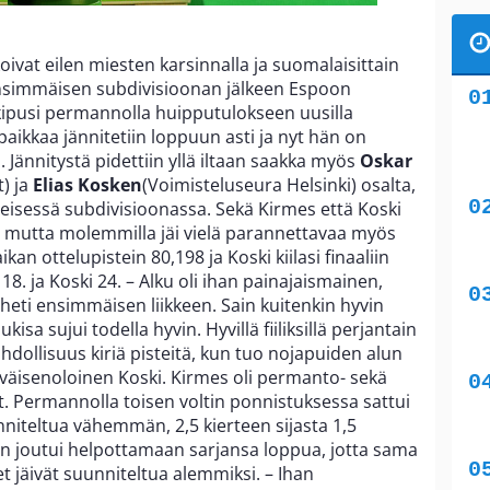
oivat eilen miesten karsinnalla ja suomalaisittain
ensimmäisen subdivisioonan jälkeen Espoon
ipusi permannolla huipputulokseen uusilla
paikkaa jännitetiin loppuun asti ja nyt hän on
n. Jännitystä pidettiin yllä iltaan saakka myös
Oskar
t) ja
Elias Kosken
(Voimisteluseura Helsinki) osalta,
iimeisessä subdivisioonassa. Sekä Kirmes että Koski
n, mutta molemmilla jäi vielä parannettavaa myös
ikan ottelupistein 80,198 ja Koski kiilasi finaaliin
 18. ja Koski 24. – Alku oli ihan painajaismainen,
a heti ensimmäisen liikkeen. Sain kuitenkin hyvin
kisa sujui todella hyvin. Hyvillä fiiliksillä perjantain
mahdollisuus kiriä pisteitä, kun tuo nojapuiden alun
ytyväisenoloinen Koski. Kirmes oli permanto- sekä
. Permannolla toisen voltin ponnistuksessa sattui
unniteltua vähemmän, 2,5 kierteen sijasta 1,5
n joutui helpottamaan sarjansa loppua, jotta sama
eet jäivät suunniteltua alemmiksi. – Ihan