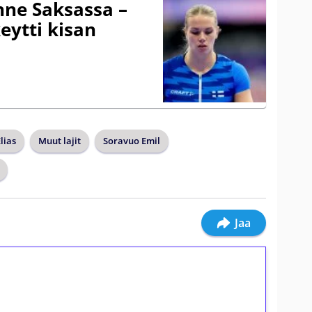
ne Saksassa –
eytti kisan
lias
Muut lajit
Soravuo Emil
Jaa
ilmaiskierroksia ilman