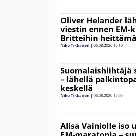
Oliver Helander lä
viestin ennen EM-ki
Britteihin heittäm
Niko Tikkanen
|
06.08.2026
16:10
Suomalaishiihtäjä 
– lähellä palkintop
keskellä
Niko Tikkanen
|
06.08.2026
15:05
Alisa Vainiolle iso
EM-maratonia – suu