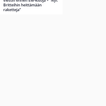
viestin ennen EM-kisoja – ”Nyt
Britteihin heittämään
raketteja”