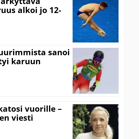
järkyttävä
uus alkoi jo 12-
suurimmista sanoi
tyi karuun
atosi vuorille –
en viesti