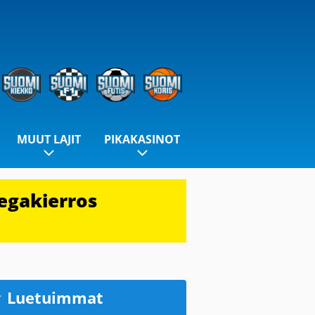
MUUT LAJIT
PIKAKASINOT
egakierros
Luetuimmat