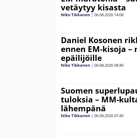
vetäytyy kisasta
Niko Tikkanen
|
06.08.2026
14:08
Daniel Kosonen rik
ennen EM-kisoja – 
epäilijöille
Niko Tikkanen
|
06.08.2026
08:40
Suomen superlupau
tuloksia – MM-kult
lähempänä
Niko Tikkanen
|
06.08.2026
07:45