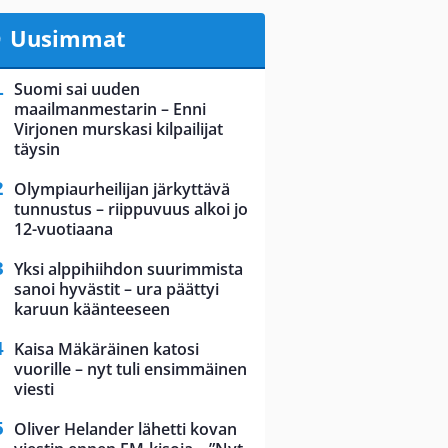
Uusimmat
Suomi sai uuden
maailmanmestarin – Enni
Virjonen murskasi kilpailijat
täysin
Olympiaurheilijan järkyttävä
tunnustus – riippuvuus alkoi jo
12-vuotiaana
Yksi alppihiihdon suurimmista
sanoi hyvästit – ura päättyi
karuun käänteeseen
Kaisa Mäkäräinen katosi
vuorille – nyt tuli ensimmäinen
viesti
Oliver Helander lähetti kovan