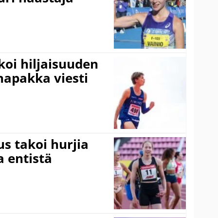
koi hiljaisuuden
napakka viesti
s takoi hurjia
a entistä