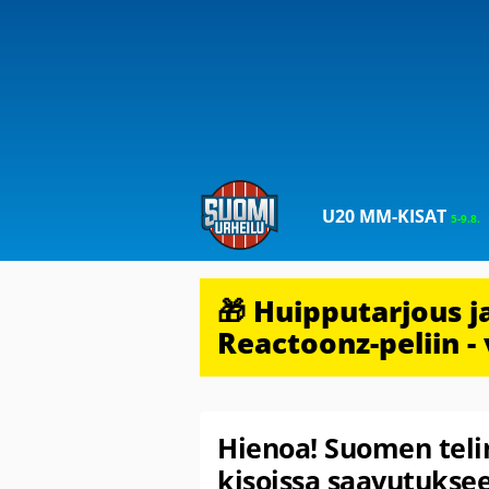
U20 MM-KISAT
5-9.8.
🎁 Huipputarjous 
Reactoonz-peliin - 
Hienoa! Suomen telin
kisoissa saavutuksee