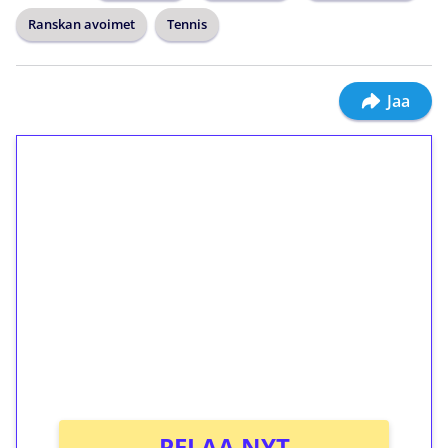
Ranskan avoimet
Tennis
Jaa
1€ = 10€ arvosta
ilmaiskierroksia ilman
kierrätystä!
Talleta 1€
Saat heti 50 ilmaiskierrosta Tuohi 1000 -
peliin (arvo 0,20€ per kierros)!
Ei kierrätysvaatimusta!
PELAA NYT