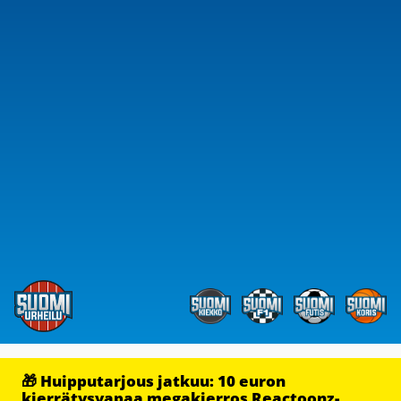
🎁 Huipputarjous jatkuu: 10 euron
kierrätysvapaa megakierros Reactoonz-