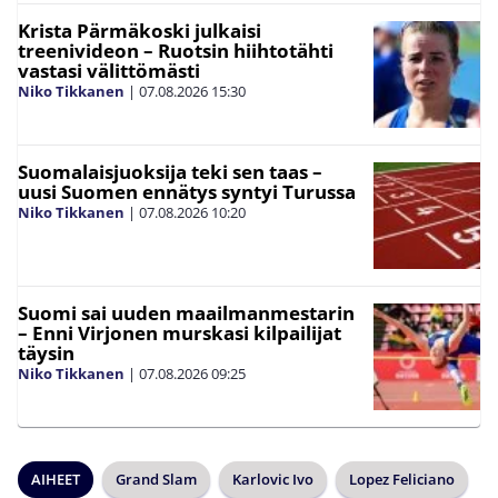
Krista Pärmäkoski julkaisi
treenivideon – Ruotsin hiihtotähti
vastasi välittömästi
Niko Tikkanen
|
07.08.2026
15:30
Suomalaisjuoksija teki sen taas –
uusi Suomen ennätys syntyi Turussa
Niko Tikkanen
|
07.08.2026
10:20
Suomi sai uuden maailmanmestarin
– Enni Virjonen murskasi kilpailijat
täysin
Niko Tikkanen
|
07.08.2026
09:25
AIHEET
Grand Slam
Karlovic Ivo
Lopez Feliciano