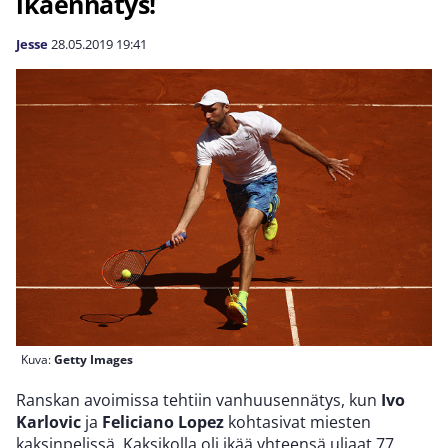
ikäennätys!
Jesse
28.05.2019
19:41
Kuva:
Getty Images
Ranskan avoimissa tehtiin vanhuusennätys, kun
Ivo
Karlovic
ja
Feliciano Lopez
kohtasivat miesten
kaksinpelissä. Kaksikolla oli ikää yhteensä uljaat 77