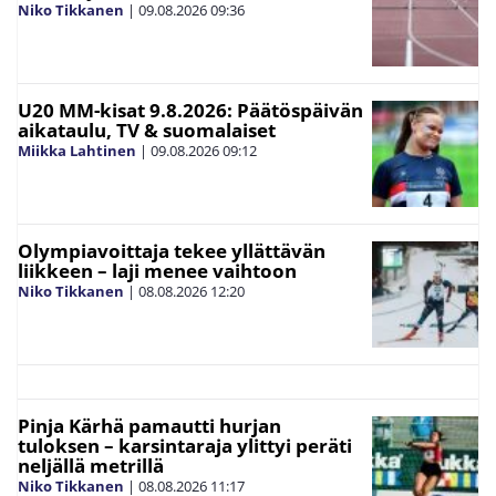
Niko Tikkanen
|
09.08.2026
09:36
U20 MM-kisat 9.8.2026: Päätöspäivän
aikataulu, TV & suomalaiset
Miikka Lahtinen
|
09.08.2026
09:12
Olympiavoittaja tekee yllättävän
liikkeen – laji menee vaihtoon
Niko Tikkanen
|
08.08.2026
12:20
Pinja Kärhä pamautti hurjan
tuloksen – karsintaraja ylittyi peräti
neljällä metrillä
Niko Tikkanen
|
08.08.2026
11:17