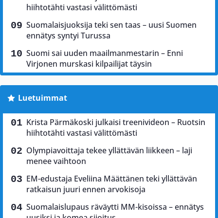
hiihtotähti vastasi välittömästi
Suomalaisjuoksija teki sen taas – uusi Suomen
ennätys syntyi Turussa
Suomi sai uuden maailmanmestarin – Enni
Virjonen murskasi kilpailijat täysin
Luetuimmat
Krista Pärmäkoski julkaisi treenivideon – Ruotsin
hiihtotähti vastasi välittömästi
Olympiavoittaja tekee yllättävän liikkeen – laji
menee vaihtoon
EM-edustaja Eveliina Määttänen teki yllättävän
ratkaisun juuri ennen arvokisoja
Suomalaislupaus räväytti MM-kisoissa – ennätys
uusiksi ja komea sijoitus