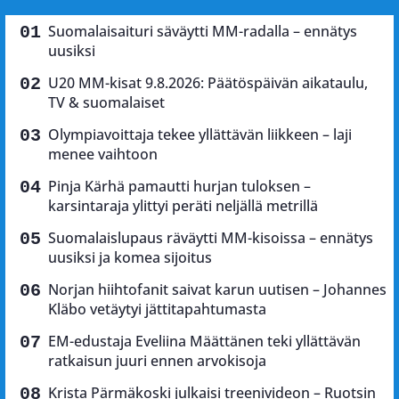
Suomalaisaituri säväytti MM-radalla – ennätys
uusiksi
U20 MM-kisat 9.8.2026: Päätöspäivän aikataulu,
TV & suomalaiset
Olympiavoittaja tekee yllättävän liikkeen – laji
menee vaihtoon
Pinja Kärhä pamautti hurjan tuloksen –
karsintaraja ylittyi peräti neljällä metrillä
Suomalaislupaus räväytti MM-kisoissa – ennätys
uusiksi ja komea sijoitus
Norjan hiihtofanit saivat karun uutisen – Johannes
Kläbo vetäytyi jättitapahtumasta
EM-edustaja Eveliina Määttänen teki yllättävän
ratkaisun juuri ennen arvokisoja
Krista Pärmäkoski julkaisi treenivideon – Ruotsin