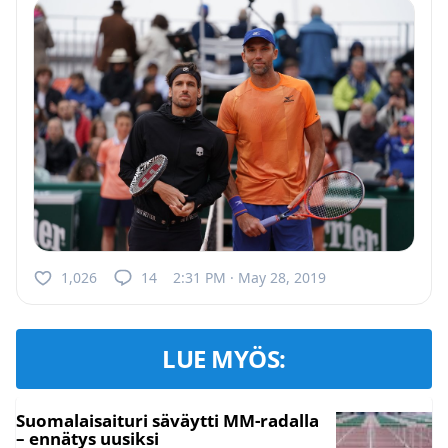
1,026
14
2:31 PM · May 28, 2019
LUE MYÖS:
Suomalaisaituri säväytti MM-radalla
– ennätys uusiksi