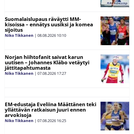
Suomalaislupaus räväytti MM-
kisoissa – ennätys uusiksi ja komea
sijoitus
Niko Tikkanen
|
08.08.2026
10:10
Norjan hiihtofanit saivat karun
uutisen – Johannes Kläbo vetäytyi
jättitapahtumasta
Niko Tikkanen
|
07.08.2026
17:27
EM-edustaja Eveliina Määttänen teki
yllättävän ratkaisun juuri ennen
arvokisoja
Niko Tikkanen
|
07.08.2026
16:25