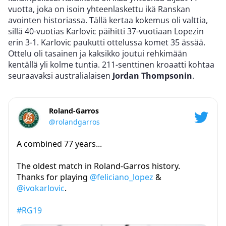
vuotta, joka on isoin yhteenlaskettu ikä Ranskan
avointen historiassa. Tällä kertaa kokemus oli valttia,
sillä 40-vuotias Karlovic päihitti 37-vuotiaan Lopezin
erin 3-1. Karlovic paukutti ottelussa komet 35 ässää.
Ottelu oli tasainen ja kaksikko joutui rehkimään
kentällä yli kolme tuntia. 211-senttinen kroaatti kohtaa
seuraavaksi australialaisen
Jordan Thompsonin
.
Roland-Garros
@rolandgarros
A combined 77 years...
The oldest match in Roland-Garros history.
Thanks for playing
@feliciano_lopez
&
@ivokarlovic
.
#RG19