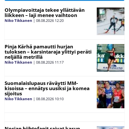
Olympiavoittaja tekee yllättävän
liikkeen – laji menee vaihtoon
Niko Tikkanen
|
08.08.2026
12:20
Pinja Kärhä pamautti hurjan
tuloksen – karsintaraja ylittyi peräti
neljällä metrillä
Niko Tikkanen
|
08.08.2026
11:17
Suomalaislupaus räväytti MM-
kisoissa – ennätys uusiksi ja komea
sijoitus
Niko Tikkanen
|
08.08.2026
10:10
Norjan hiihtofanit saivat karun