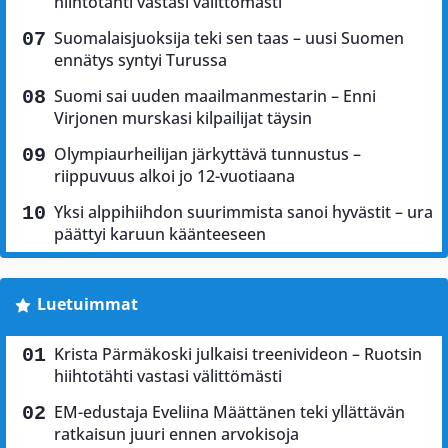
hiihtotähti vastasi välittömästi
Suomalaisjuoksija teki sen taas – uusi Suomen
ennätys syntyi Turussa
Suomi sai uuden maailmanmestarin – Enni
Virjonen murskasi kilpailijat täysin
Olympiaurheilijan järkyttävä tunnustus –
riippuvuus alkoi jo 12-vuotiaana
Yksi alppihiihdon suurimmista sanoi hyvästit – ura
päättyi karuun käänteeseen
Luetuimmat
Krista Pärmäkoski julkaisi treenivideon – Ruotsin
hiihtotähti vastasi välittömästi
EM-edustaja Eveliina Määttänen teki yllättävän
ratkaisun juuri ennen arvokisoja