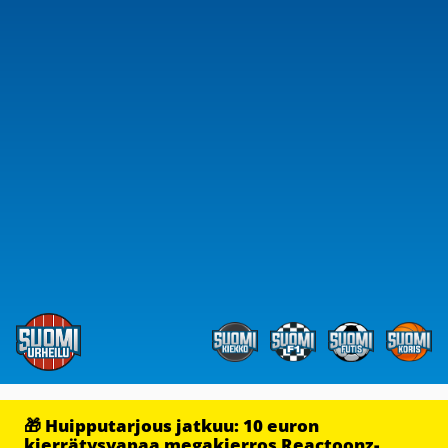
🎁 Huipputarjous jatkuu: 10 euron
kierrätysvapaa megakierros Reactoonz-