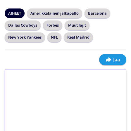
AIHEET
Amerikkalainen jalkapallo
Barcelona
Dallas Cowboys
Forbes
Muut lajit
New York Yankees
NFL
Real Madrid
Jaa
1€ = 10€ arvosta
ilmaiskierroksia ilman
kierrätystä!
Talleta 1€
Saat heti 50 ilmaiskierrosta Tuohi 1000 -
peliin (arvo 0,20€ per kierros)!