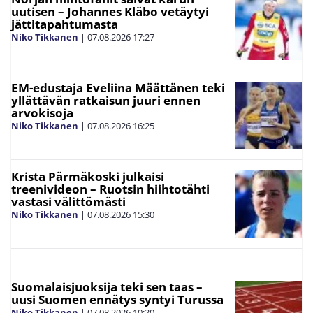
uutisen – Johannes Kläbo vetäytyi
jättitapahtumasta
Niko Tikkanen
|
07.08.2026
17:27
EM-edustaja Eveliina Määttänen teki
yllättävän ratkaisun juuri ennen
arvokisoja
Niko Tikkanen
|
07.08.2026
16:25
Krista Pärmäkoski julkaisi
treenivideon – Ruotsin hiihtotähti
vastasi välittömästi
Niko Tikkanen
|
07.08.2026
15:30
Suomalaisjuoksija teki sen taas –
uusi Suomen ennätys syntyi Turussa
Niko Tikkanen
|
07.08.2026
10:20