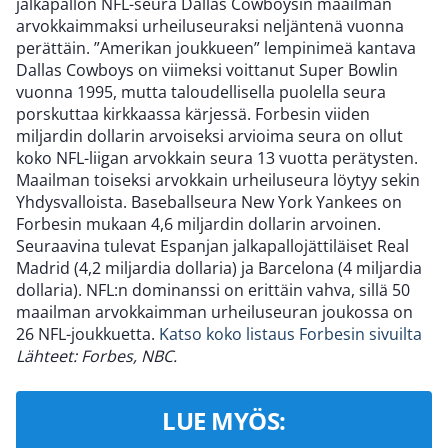
jalkapallon NFL-seura Dallas Cowboysin maailman
arvokkaimmaksi urheiluseuraksi neljäntenä vuonna
perättäin. ”Amerikan joukkueen” lempinimeä kantava
Dallas Cowboys on viimeksi voittanut Super Bowlin
vuonna 1995, mutta taloudellisella puolella seura
porskuttaa kirkkaassa kärjessä. Forbesin viiden
miljardin dollarin arvoiseksi arvioima seura on ollut
koko NFL-liigan arvokkain seura 13 vuotta perätysten.
Maailman toiseksi arvokkain urheiluseura löytyy sekin
Yhdysvalloista. Baseballseura New York Yankees on
Forbesin mukaan 4,6 miljardin dollarin arvoinen.
Seuraavina tulevat Espanjan jalkapallojättiläiset Real
Madrid (4,2 miljardia dollaria) ja Barcelona (4 miljardia
dollaria). NFL:n dominanssi on erittäin vahva, sillä 50
maailman arvokkaimman urheiluseuran joukossa on
26 NFL-joukkuetta.
Katso koko listaus Forbesin sivuilta
Lähteet: Forbes, NBC.
LUE MYÖS: