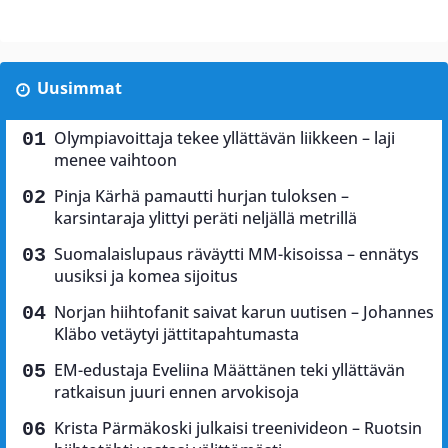
Uusimmat
Olympiavoittaja tekee yllättävän liikkeen – laji
menee vaihtoon
Pinja Kärhä pamautti hurjan tuloksen –
karsintaraja ylittyi peräti neljällä metrillä
Suomalaislupaus räväytti MM-kisoissa – ennätys
uusiksi ja komea sijoitus
Norjan hiihtofanit saivat karun uutisen – Johannes
Kläbo vetäytyi jättitapahtumasta
EM-edustaja Eveliina Määttänen teki yllättävän
ratkaisun juuri ennen arvokisoja
Krista Pärmäkoski julkaisi treenivideon – Ruotsin