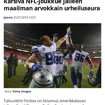
kärsivä NFL-joukkue jälleen
maailman arvokkain urheiluseura
Janne
23.07.2019
12:01
Kuva:
Getty Images
Talouslehti Forbes on listannut amerikkalaisen