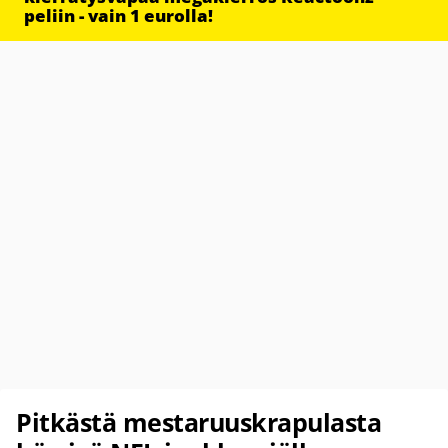
peliin - vain 1 eurolla!
Pitkästä mestaruuskrapulasta