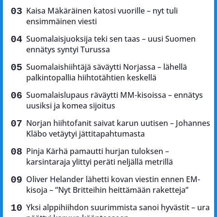
Kaisa Mäkäräinen katosi vuorille – nyt tuli
ensimmäinen viesti
Suomalaisjuoksija teki sen taas – uusi Suomen
ennätys syntyi Turussa
Suomalaishiihtäjä säväytti Norjassa – lähellä
palkintopallia hiihtotähtien keskellä
Suomalaislupaus räväytti MM-kisoissa – ennätys
uusiksi ja komea sijoitus
Norjan hiihtofanit saivat karun uutisen – Johannes
Kläbo vetäytyi jättitapahtumasta
Pinja Kärhä pamautti hurjan tuloksen –
karsintaraja ylittyi peräti neljällä metrillä
Oliver Helander lähetti kovan viestin ennen EM-
kisoja – ”Nyt Britteihin heittämään raketteja”
Yksi alppihiihdon suurimmista sanoi hyvästit – ura