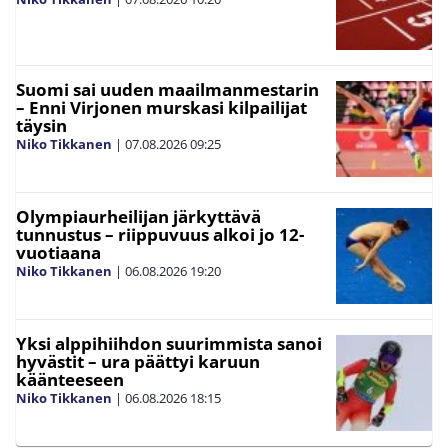
Suomi sai uuden maailmanmestarin
– Enni Virjonen murskasi kilpailijat
täysin
Niko Tikkanen
|
07.08.2026
09:25
Olympiaurheilijan järkyttävä
tunnustus – riippuvuus alkoi jo 12-
vuotiaana
Niko Tikkanen
|
06.08.2026
19:20
Yksi alppihiihdon suurimmista sanoi
hyvästit – ura päättyi karuun
käänteeseen
Niko Tikkanen
|
06.08.2026
18:15