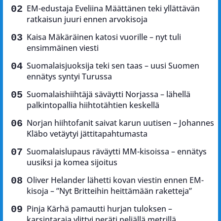
EM-edustaja Eveliina Määttänen teki yllättävän
ratkaisun juuri ennen arvokisoja
Kaisa Mäkäräinen katosi vuorille – nyt tuli
ensimmäinen viesti
Suomalaisjuoksija teki sen taas – uusi Suomen
ennätys syntyi Turussa
Suomalaishiihtäjä säväytti Norjassa – lähellä
palkintopallia hiihtotähtien keskellä
Norjan hiihtofanit saivat karun uutisen – Johannes
Kläbo vetäytyi jättitapahtumasta
Suomalaislupaus räväytti MM-kisoissa – ennätys
uusiksi ja komea sijoitus
Oliver Helander lähetti kovan viestin ennen EM-
kisoja – ”Nyt Britteihin heittämään raketteja”
Pinja Kärhä pamautti hurjan tuloksen –
karsintaraja ylittyi peräti neljällä metrillä