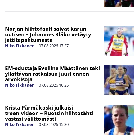
Norjan hiihtofanit saivat karun
uutisen – Johannes Kläbo vetäytyi
jättitapahtumasta
Niko Tikkanen
|
07.08.2026
17:27
EM-edustaja Eveliina Määttänen teki
yllättävän ratkaisun juuri ennen
arvokisoja
Niko Tikkanen
|
07.08.2026
16:25
Krista Pärmäkoski julkaisi
treenivideon – Ruotsin hiihtotähti
vastasi välittömästi
Niko Tikkanen
|
07.08.2026
15:30