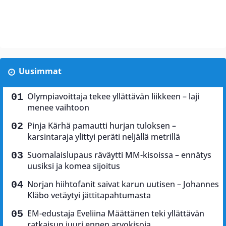
Uusimmat
Olympiavoittaja tekee yllättävän liikkeen – laji
menee vaihtoon
Pinja Kärhä pamautti hurjan tuloksen –
karsintaraja ylittyi peräti neljällä metrillä
Suomalaislupaus räväytti MM-kisoissa – ennätys
uusiksi ja komea sijoitus
Norjan hiihtofanit saivat karun uutisen – Johannes
Kläbo vetäytyi jättitapahtumasta
EM-edustaja Eveliina Määttänen teki yllättävän
ratkaisun juuri ennen arvokisoja