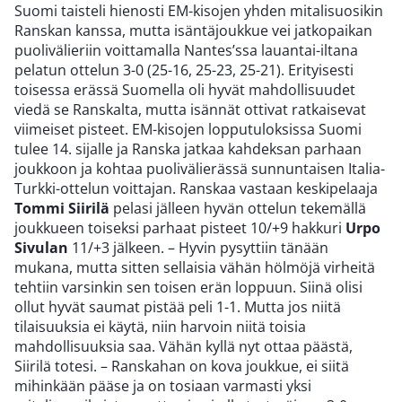
Suomi taisteli hienosti EM-kisojen yhden mitalisuosikin
Ranskan kanssa, mutta isäntäjoukkue vei jatkopaikan
puolivälieriin voittamalla Nantes’ssa lauantai-iltana
pelatun ottelun 3-0 (25-16, 25-23, 25-21). Erityisesti
toisessa erässä Suomella oli hyvät mahdollisuudet
viedä se Ranskalta, mutta isännät ottivat ratkaisevat
viimeiset pisteet. EM-kisojen lopputuloksissa Suomi
tulee 14. sijalle ja Ranska jatkaa kahdeksan parhaan
joukkoon ja kohtaa puolivälierässä sunnuntaisen Italia-
Turkki-ottelun voittajan. Ranskaa vastaan keskipelaaja
Tommi Siirilä
pelasi jälleen hyvän ottelun tekemällä
joukkueen toiseksi parhaat pisteet 10/+9 hakkuri
Urpo
Sivulan
11/+3 jälkeen. – Hyvin pysyttiin tänään
mukana, mutta sitten sellaisia vähän hölmöjä virheitä
tehtiin varsinkin sen toisen erän loppuun. Siinä olisi
ollut hyvät saumat pistää peli 1-1. Mutta jos niitä
tilaisuuksia ei käytä, niin harvoin niitä toisia
mahdollisuuksia saa. Vähän kyllä nyt ottaa päästä,
Siirilä totesi. – Ranskahan on kova joukkue, ei siitä
mihinkään pääse ja on tosiaan varmasti yksi