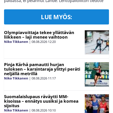
paidassa, ei pelannut Lähde: Lentopalloliiton tiedote
LUE MYÖS:
Olympiavoittaja tekee yllättävän
liikkeen – laji menee vaihtoon
Niko Tikkanen
|
08.08.2026
12:20
Pinja Kärhä pamautti hurjan
tuloksen – karsintaraja ylittyi peräti
neljällä metrillä
Niko Tikkanen
|
08.08.2026
11:17
Suomalaislupaus räväytti MM-
kisoissa – ennätys uusiksi ja komea
sijoitus
Niko Tikkanen
|
08.08.2026
10:10