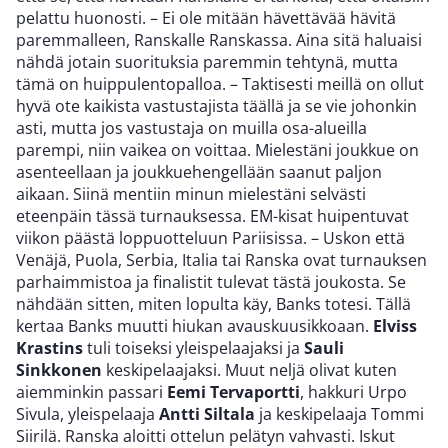
pelattu huonosti. – Ei ole mitään hävettävää hävitä
paremmalleen, Ranskalle Ranskassa. Aina sitä haluaisi
nähdä jotain suorituksia paremmin tehtynä, mutta
tämä on huippulentopalloa. – Taktisesti meillä on ollut
hyvä ote kaikista vastustajista täällä ja se vie johonkin
asti, mutta jos vastustaja on muilla osa-alueilla
parempi, niin vaikea on voittaa. Mielestäni joukkue on
asenteellaan ja joukkuehengellään saanut paljon
aikaan. Siinä mentiin minun mielestäni selvästi
eteenpäin tässä turnauksessa. EM-kisat huipentuvat
viikon päästä loppuotteluun Pariisissa. – Uskon että
Venäjä, Puola, Serbia, Italia tai Ranska ovat turnauksen
parhaimmistoa ja finalistit tulevat tästä joukosta. Se
nähdään sitten, miten lopulta käy, Banks totesi. Tällä
kertaa Banks muutti hiukan avauskuusikkoaan.
Elviss
Krastins
tuli toiseksi yleispelaajaksi ja
Sauli
Sinkkonen
keskipelaajaksi. Muut neljä olivat kuten
aiemminkin passari
Eemi Tervaportti
, hakkuri Urpo
Sivula, yleispelaaja
Antti Siltala
ja keskipelaaja Tommi
Siirilä. Ranska aloitti ottelun pelätyn vahvasti. Iskut