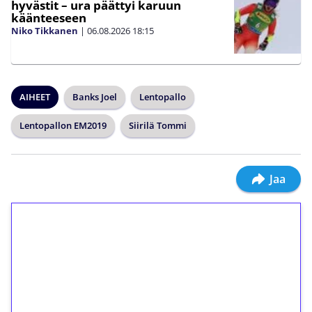
hyvästit – ura päättyi karuun
käänteeseen
Niko Tikkanen
|
06.08.2026
18:15
AIHEET
Banks Joel
Lentopallo
Lentopallon EM2019
Siirilä Tommi
Jaa
1€ = 10€ arvosta
ilmaiskierroksia ilman
kierrätystä!
Talleta 1€