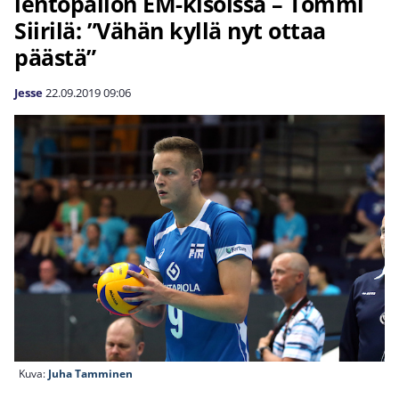
lentopallon EM-kisoissa – Tommi
Siirilä: ”Vähän kyllä nyt ottaa
päästä”
Jesse
22.09.2019
09:06
Kuva:
Juha Tamminen