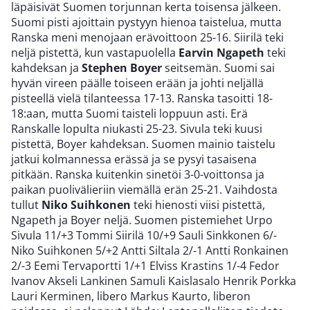
läpäisivät Suomen torjunnan kerta toisensa jälkeen.
Suomi pisti ajoittain pystyyn hienoa taistelua, mutta
Ranska meni menojaan erävoittoon 25-16. Siirilä teki
neljä pistettä, kun vastapuolella
Earvin Ngapeth
teki
kahdeksan ja
Stephen Boyer
seitsemän. Suomi sai
hyvän vireen päälle toiseen erään ja johti neljällä
pisteellä vielä tilanteessa 17-13. Ranska tasoitti 18-
18:aan, mutta Suomi taisteli loppuun asti. Erä
Ranskalle lopulta niukasti 25-23. Sivula teki kuusi
pistettä, Boyer kahdeksan. Suomen mainio taistelu
jatkui kolmannessa erässä ja se pysyi tasaisena
pitkään. Ranska kuitenkin sinetöi 3-0-voittonsa ja
paikan puolivälieriin viemällä erän 25-21. Vaihdosta
tullut
Niko Suihkonen
teki hienosti viisi pistettä,
Ngapeth ja Boyer neljä. Suomen pistemiehet Urpo
Sivula 11/+3 Tommi Siirilä 10/+9 Sauli Sinkkonen 6/-
Niko Suihkonen 5/+2 Antti Siltala 2/-1 Antti Ronkainen
2/-3 Eemi Tervaportti 1/+1 Elviss Krastins 1/-4 Fedor
Ivanov Akseli Lankinen Samuli Kaislasalo Henrik Porkka
Lauri Kerminen, libero Markus Kaurto, liberon