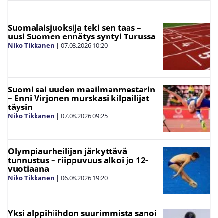
Suomalaisjuoksija teki sen taas –
uusi Suomen ennätys syntyi Turussa
Niko Tikkanen
|
07.08.2026
10:20
Suomi sai uuden maailmanmestarin
– Enni Virjonen murskasi kilpailijat
täysin
Niko Tikkanen
|
07.08.2026
09:25
Olympiaurheilijan järkyttävä
tunnustus – riippuvuus alkoi jo 12-
vuotiaana
Niko Tikkanen
|
06.08.2026
19:20
Yksi alppihiihdon suurimmista sanoi