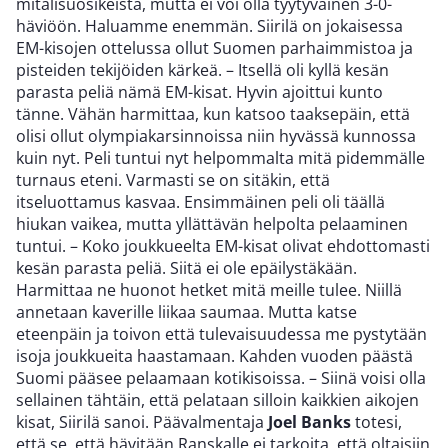
mitalisuosikeista, mutta ei voi olla tyytyväinen 3-0-
häviöön. Haluamme enemmän. Siirilä on jokaisessa
EM-kisojen ottelussa ollut Suomen parhaimmistoa ja
pisteiden tekijöiden kärkeä. – Itsellä oli kyllä kesän
parasta peliä nämä EM-kisat. Hyvin ajoittui kunto
tänne. Vähän harmittaa, kun katsoo taaksepäin, että
olisi ollut olympiakarsinnoissa niin hyvässä kunnossa
kuin nyt. Peli tuntui nyt helpommalta mitä pidemmälle
turnaus eteni. Varmasti se on sitäkin, että
itseluottamus kasvaa. Ensimmäinen peli oli täällä
hiukan vaikea, mutta yllättävän helpolta pelaaminen
tuntui. – Koko joukkueelta EM-kisat olivat ehdottomasti
kesän parasta peliä. Siitä ei ole epäilystäkään.
Harmittaa ne huonot hetket mitä meille tulee. Niillä
annetaan kaverille liikaa saumaa. Mutta katse
eteenpäin ja toivon että tulevaisuudessa me pystytään
isoja joukkueita haastamaan. Kahden vuoden päästä
Suomi pääsee pelaamaan kotikisoissa. – Siinä voisi olla
sellainen tähtäin, että pelataan silloin kaikkien aikojen
kisat, Siirilä sanoi. Päävalmentaja
Joel Banks
totesi,
että se, että hävitään Ranskalle ei tarkoita, että oltaisiin