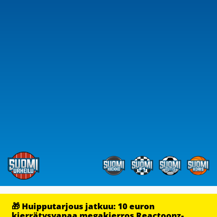
🎁 Huipputarjous jatkuu: 10 euron
kierrätysvapaa megakierros Reactoonz-