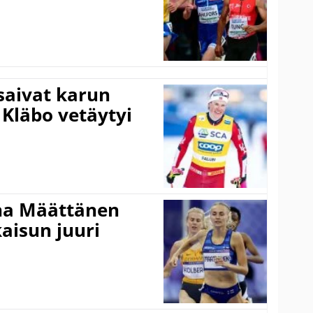
 saivat karun
 Kläbo vetäytyi
ina Määttänen
kaisun juuri