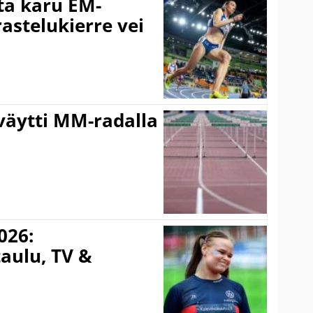
ta karu EM-
rastelukierre vei
väytti MM-radalla
026:
aulu, TV &