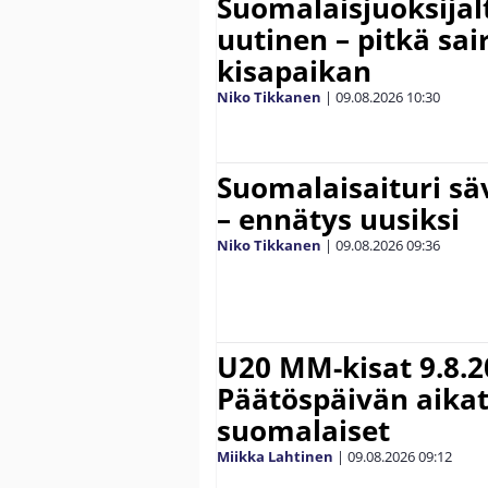
Suomalaisjuoksijal
uutinen – pitkä sai
kisapaikan
Niko Tikkanen
|
09.08.2026
10:30
Suomalaisaituri sä
– ennätys uusiksi
Niko Tikkanen
|
09.08.2026
09:36
U20 MM-kisat 9.8.2
Päätöspäivän aikat
suomalaiset
Miikka Lahtinen
|
09.08.2026
09:12