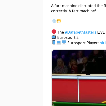
A fart machine disrupted the fi
correctly. A fart machine!
The
#DafabetMasters
LIVE
Eurosport 2
Eurosport Player:
bit.