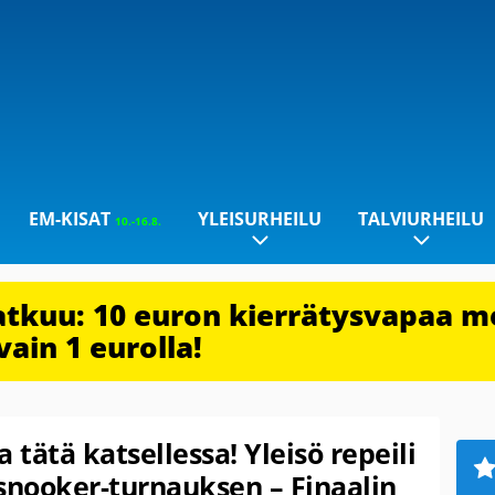
EM-KISAT
YLEISURHEILU
TALVIURHEILU
10.-16.8.
jatkuu: 10 euron kierrätysvapaa m
vain 1 eurolla!
 tätä katsellessa! Yleisö repeili
nooker-turnauksen – Finaalin