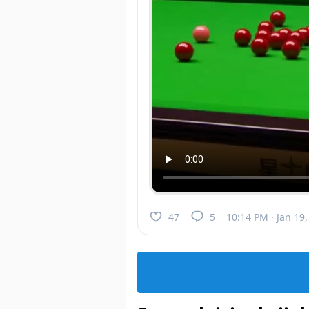
47
5
10:14 PM · Jan 19