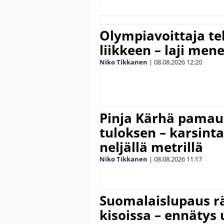
Olympiavoittaja te
liikkeen – laji men
Niko Tikkanen
|
08.08.2026
12:20
Pinja Kärhä pamaut
tuloksen – karsintar
neljällä metrillä
Niko Tikkanen
|
08.08.2026
11:17
Suomalaislupaus r
kisoissa – ennätys