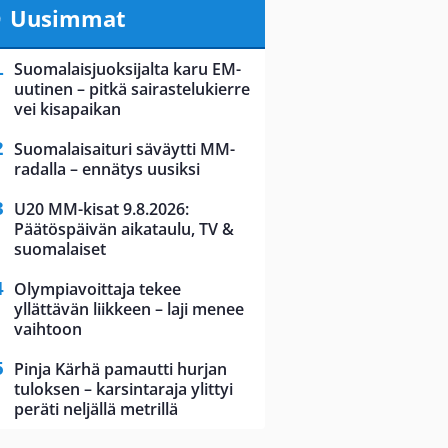
Uusimmat
Suomalaisjuoksijalta karu EM-
uutinen – pitkä sairastelukierre
vei kisapaikan
Suomalaisaituri säväytti MM-
radalla – ennätys uusiksi
U20 MM-kisat 9.8.2026:
Päätöspäivän aikataulu, TV &
suomalaiset
Olympiavoittaja tekee
yllättävän liikkeen – laji menee
vaihtoon
Pinja Kärhä pamautti hurjan
tuloksen – karsintaraja ylittyi
peräti neljällä metrillä