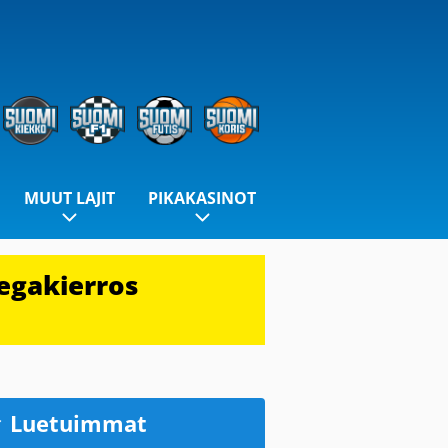
MUUT LAJIT
PIKAKASINOT
egakierros
Luetuimmat