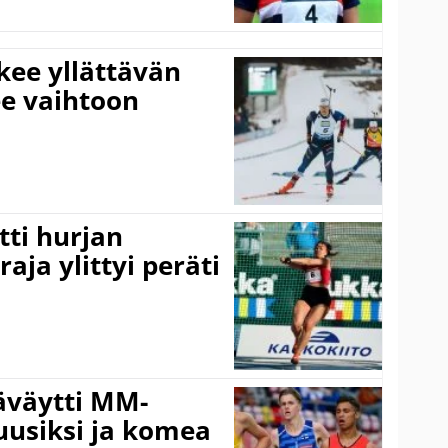
kee yllättävän
ee vaihtoon
ti hurjan
aja ylittyi peräti
äväytti MM-
 uusiksi ja komea