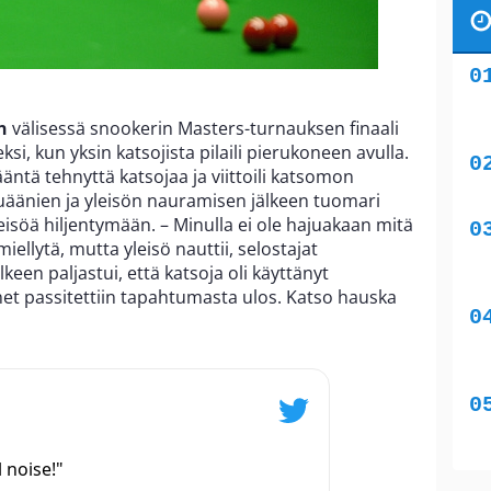
n
välisessä snookerin Masters-turnauksen finaali
i, kun yksin katsojista pilaili pierukoneen avulla.
ääntä tehnyttä katsojaa ja viittoili katsomon
uäänien ja yleisön nauramisen jälkeen tuomari
leisöä hiljentymään. – Minulla ei ole hajuakaan mitä
iellytä, mutta yleisö nauttii, selostajat
lkeen paljastui, että katsoja oli käyttänyt
et passitettiin tapahtumasta ulos. Katso hauska
 noise!"