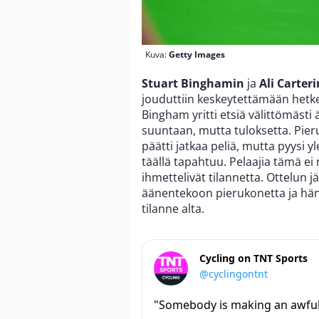
Kuva:
Getty Images
Stuart Binghamin
ja
Ali Carteri
jouduttiin keskeytettämään hetkeks
Bingham yritti etsiä välittömästi 
suuntaan, mutta tuloksetta. Pier
päätti jatkaa peliä, mutta pyysi y
täällä tapahtuu. Pelaajia tämä ei m
ihmettelivät tilannetta. Ottelun jä
äänentekoon pierukonetta ja hän
tilanne alta.
Cycling on TNT Sports
@cyclingontnt
"Somebody is making an awful