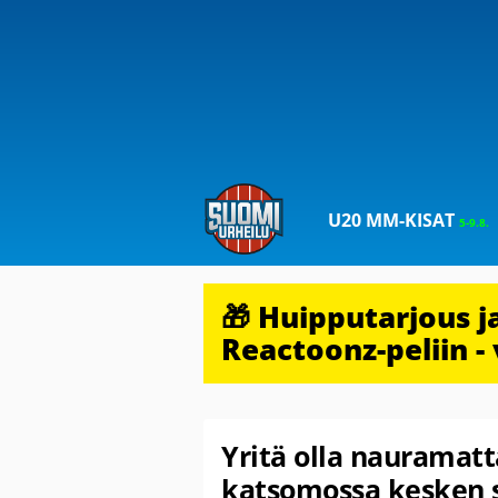
U20 MM-KISAT
5-9.8.
🎁 Huipputarjous 
Reactoonz-peliin - 
Yritä olla nauramatta
katsomossa kesken s