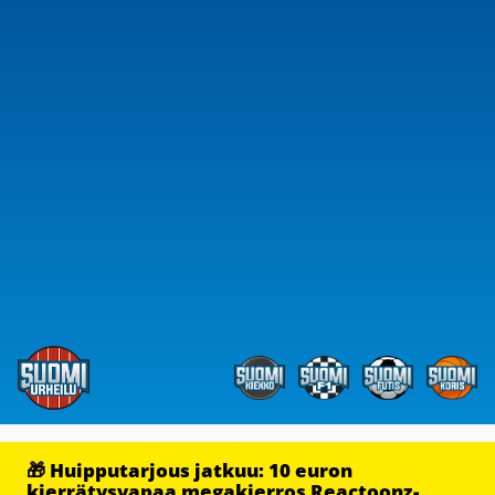
🎁 Huipputarjous jatkuu: 10 euron
kierrätysvapaa megakierros Reactoonz-