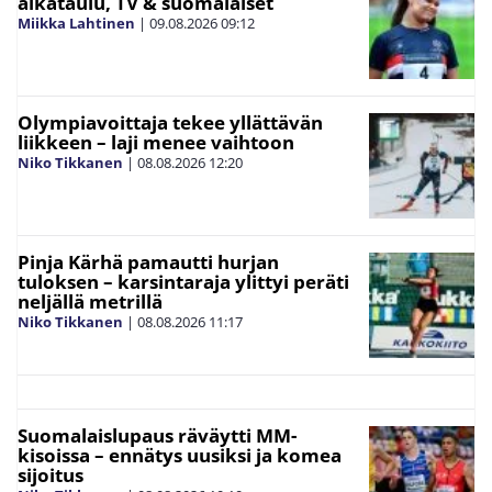
aikataulu, TV & suomalaiset
Miikka Lahtinen
|
09.08.2026
09:12
Olympiavoittaja tekee yllättävän
liikkeen – laji menee vaihtoon
Niko Tikkanen
|
08.08.2026
12:20
Pinja Kärhä pamautti hurjan
tuloksen – karsintaraja ylittyi peräti
neljällä metrillä
Niko Tikkanen
|
08.08.2026
11:17
Suomalaislupaus räväytti MM-
kisoissa – ennätys uusiksi ja komea
sijoitus