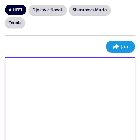
AIHEET
Djokovic Novak
Sharapova Maria
Tennis
Jaa
1€ = 10€ arvosta
ilmaiskierroksia ilman
kierrätystä!
Talleta 1€
Saat heti 50 ilmaiskierrosta Tuohi 1000 -
peliin (arvo 0,20€ per kierros)!
Ei kierrätysvaatimusta!