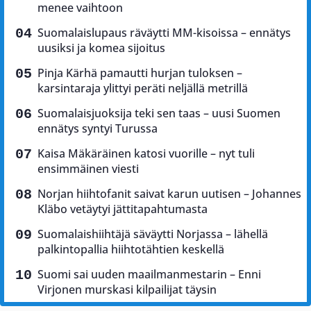
menee vaihtoon
Suomalaislupaus räväytti MM-kisoissa – ennätys
uusiksi ja komea sijoitus
Pinja Kärhä pamautti hurjan tuloksen –
karsintaraja ylittyi peräti neljällä metrillä
Suomalaisjuoksija teki sen taas – uusi Suomen
ennätys syntyi Turussa
Kaisa Mäkäräinen katosi vuorille – nyt tuli
ensimmäinen viesti
Norjan hiihtofanit saivat karun uutisen – Johannes
Kläbo vetäytyi jättitapahtumasta
Suomalaishiihtäjä säväytti Norjassa – lähellä
palkintopallia hiihtotähtien keskellä
Suomi sai uuden maailmanmestarin – Enni
Virjonen murskasi kilpailijat täysin