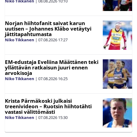
Niko Tikkanen
|
08.08.2026
10:10
Norjan hiihtofanit saivat karun
uutisen – Johannes Kläbo vetäytyi
jättitapahtumasta
Niko Tikkanen
|
07.08.2026
17:27
EM-edustaja Eveliina Määttänen teki
yllättävän ratkaisun juuri ennen
arvokisoja
Niko Tikkanen
|
07.08.2026
16:25
Krista Pärmäkoski julkaisi
treenivideon – Ruotsin hiihtotähti
vastasi välittömästi
Niko Tikkanen
|
07.08.2026
15:30