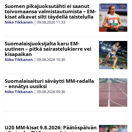
Suomen pikajuoksutähti ei saanut
toivomaansa valmistautumista – EM-
kisat alkavat silti täydellä taistelulla
Niko Tikkanen
|
09.08.2026
11:33
Suomalaisjuoksijalta karu EM-
uutinen – pitkä sairastelukierre vei
kisapaikan
Niko Tikkanen
|
09.08.2026
10:30
Suomalaisaituri säväytti MM-radalla
– ennätys uusiksi
Niko Tikkanen
|
09.08.2026
09:36
U20 MM-kisat 9.8.2026: Päätöspäivän