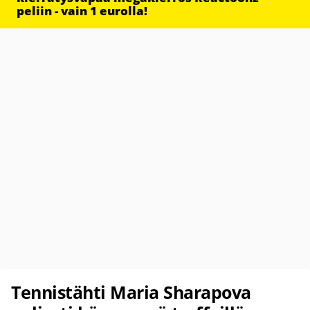
peliin - vain 1 eurolla!
Tennistähti Maria Sharapova