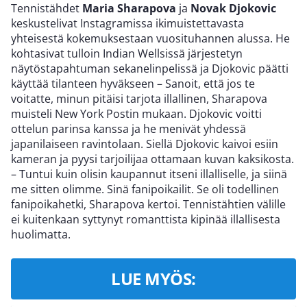
Tennistähdet
Maria Sharapova
ja
Novak Djokovic
keskustelivat Instagramissa ikimuistettavasta
yhteisestä kokemuksestaan vuosituhannen alussa. He
kohtasivat tulloin Indian Wellsissä järjestetyn
näytöstapahtuman sekanelinpelissä ja Djokovic päätti
käyttää tilanteen hyväkseen – Sanoit, että jos te
voitatte, minun pitäisi tarjota illallinen, Sharapova
muisteli New York Postin mukaan. Djokovic voitti
ottelun parinsa kanssa ja he menivät yhdessä
japanilaiseen ravintolaan. Siellä Djokovic kaivoi esiin
kameran ja pyysi tarjoilijaa ottamaan kuvan kaksikosta.
– Tuntui kuin olisin kaupannut itseni illalliselle, ja siinä
me sitten olimme. Sinä fanipoikailit. Se oli todellinen
fanipoikahetki, Sharapova kertoi. Tennistähtien välille
ei kuitenkaan syttynyt romanttista kipinää illallisesta
huolimatta.
LUE MYÖS: