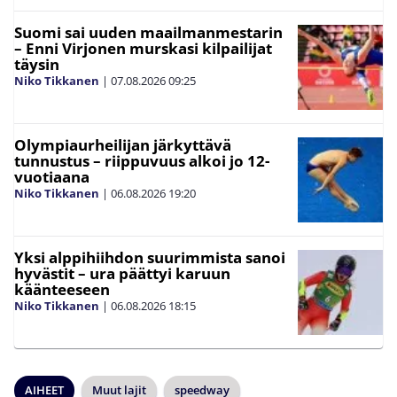
Suomi sai uuden maailmanmestarin
– Enni Virjonen murskasi kilpailijat
täysin
Niko Tikkanen
|
07.08.2026
09:25
Olympiaurheilijan järkyttävä
tunnustus – riippuvuus alkoi jo 12-
vuotiaana
Niko Tikkanen
|
06.08.2026
19:20
Yksi alppihiihdon suurimmista sanoi
hyvästit – ura päättyi karuun
käänteeseen
Niko Tikkanen
|
06.08.2026
18:15
AIHEET
Muut lajit
speedway