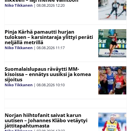
Niko Tikkanen
|
08.08.2026
12:20
Pinja Kärhä pamautti hurjan
tuloksen – karsintaraja ylittyi peräti
neljällä metrillä
Niko Tikkanen
|
08.08.2026
11:17
Suomalaislupaus räväytti MM-
kisoissa – ennätys uusiksi ja komea
sijoitus
Niko Tikkanen
|
08.08.2026
10:10
Norjan hiihtofanit saivat karun
uutisen – Johannes Kläbo vetäytyi
jättitapahtumasta
Niko Tikkanen
|
07.08.2026
17:27