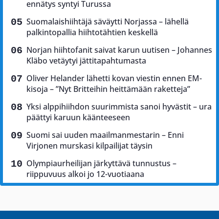
ennätys syntyi Turussa
Suomalaishiihtäjä säväytti Norjassa – lähellä
palkintopallia hiihtotähtien keskellä
Norjan hiihtofanit saivat karun uutisen – Johannes
Kläbo vetäytyi jättitapahtumasta
Oliver Helander lähetti kovan viestin ennen EM-
kisoja – ”Nyt Britteihin heittämään raketteja”
Yksi alppihiihdon suurimmista sanoi hyvästit – ura
päättyi karuun käänteeseen
Suomi sai uuden maailmanmestarin – Enni
Virjonen murskasi kilpailijat täysin
Olympiaurheilijan järkyttävä tunnustus –
riippuvuus alkoi jo 12-vuotiaana