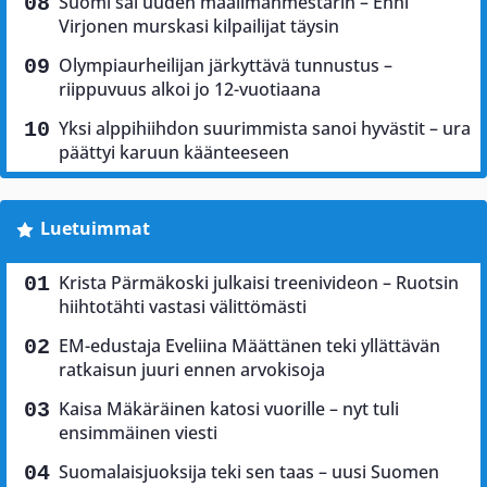
Suomi sai uuden maailmanmestarin – Enni
Virjonen murskasi kilpailijat täysin
Olympiaurheilijan järkyttävä tunnustus –
riippuvuus alkoi jo 12-vuotiaana
Yksi alppihiihdon suurimmista sanoi hyvästit – ura
päättyi karuun käänteeseen
Luetuimmat
Krista Pärmäkoski julkaisi treenivideon – Ruotsin
hiihtotähti vastasi välittömästi
EM-edustaja Eveliina Määttänen teki yllättävän
ratkaisun juuri ennen arvokisoja
Kaisa Mäkäräinen katosi vuorille – nyt tuli
ensimmäinen viesti
Suomalaisjuoksija teki sen taas – uusi Suomen