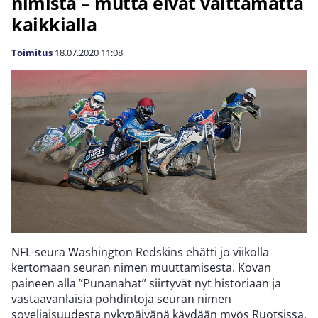
nimistä – mutta eivät välttämättä
kaikkialla
Toimitus
18.07.2020
11:08
NFL-seura Washington Redskins ehätti jo viikolla
kertomaan seuran nimen muuttamisesta. Kovan
paineen alla ”Punanahat” siirtyvät nyt historiaan ja
vastaavanlaisia pohdintoja seuran nimen
soveliaisuudesta nykypäivänä käydään myös Ruotsissa.