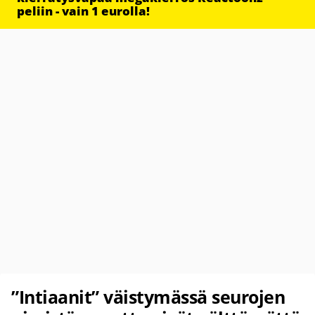
peliin - vain 1 eurolla!
”Intiaanit” väistymässä seurojen