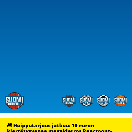
🎁 Huipputarjous jatkuu: 10 euron
kierrätysvapaa megakierros Reactoonz-