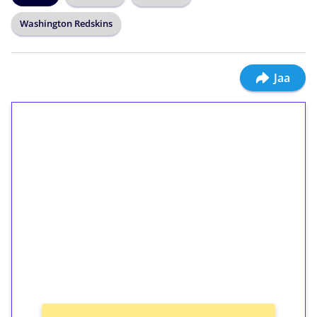
Washington Redskins
Jaa
1€ = 10€ arvosta
ilmaiskierroksia ilman
kierrätystä!
Talleta 1€
Saat heti 50 ilmaiskierrosta Tuohi 1000 -
peliin (arvo 0,20€ per kierros)!
Ei kierrätysvaatimusta!