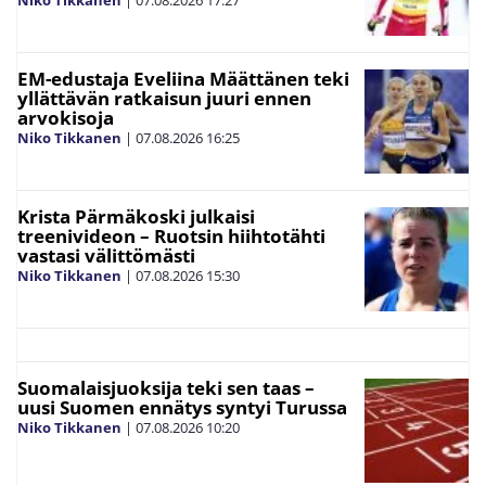
EM-edustaja Eveliina Määttänen teki
yllättävän ratkaisun juuri ennen
arvokisoja
Niko Tikkanen
|
07.08.2026
16:25
Krista Pärmäkoski julkaisi
treenivideon – Ruotsin hiihtotähti
vastasi välittömästi
Niko Tikkanen
|
07.08.2026
15:30
Suomalaisjuoksija teki sen taas –
uusi Suomen ennätys syntyi Turussa
Niko Tikkanen
|
07.08.2026
10:20