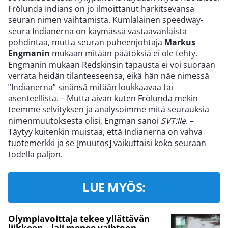
Frölunda Indians on jo ilmoittanut harkitsevansa
seuran nimen vaihtamista. Kumlalainen speedway-
seura Indianerna on käymässä vastaavanlaista
pohdintaa, mutta seuran puheenjohtaja
Markus
Engmanin
mukaan mitään päätöksiä ei ole tehty.
Engmanin mukaan Redskinsin tapausta ei voi suoraan
verrata heidän tilanteeseensa, eikä hän näe nimessä
”Indianerna” sinänsä mitään loukkaavaa tai
asenteellista. – Mutta aivan kuten Frölunda mekin
teemme selvityksen ja analysoimme mitä seurauksia
nimenmuutoksesta olisi, Engman sanoi
SVT:lle
. –
Täytyy kuitenkin muistaa, että Indianerna on vahva
tuotemerkki ja se [muutos] vaikuttaisi koko seuraan
todella paljon.
LUE MYÖS:
Olympiavoittaja tekee yllättävän
liikkeen – laji menee vaihtoon