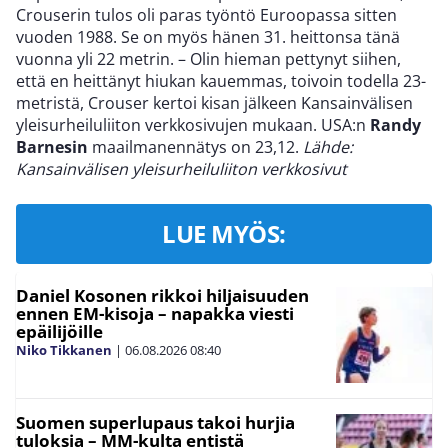
Crouserin tulos oli paras työntö Euroopassa sitten
vuoden 1988. Se on myös hänen 31. heittonsa tänä
vuonna yli 22 metrin. – Olin hieman pettynyt siihen,
että en heittänyt hiukan kauemmas, toivoin todella 23-
metristä, Crouser kertoi kisan jälkeen Kansainvälisen
yleisurheiluliiton verkkosivujen mukaan. USA:n
Randy
Barnesin
maailmanennätys on 23,12.
Lähde:
Kansainvälisen yleisurheiluliiton verkkosivut
LUE MYÖS:
Daniel Kosonen rikkoi hiljaisuuden
ennen EM-kisoja – napakka viesti
epäilijöille
Niko Tikkanen
|
06.08.2026
08:40
Suomen superlupaus takoi hurjia
tuloksia – MM-kulta entistä