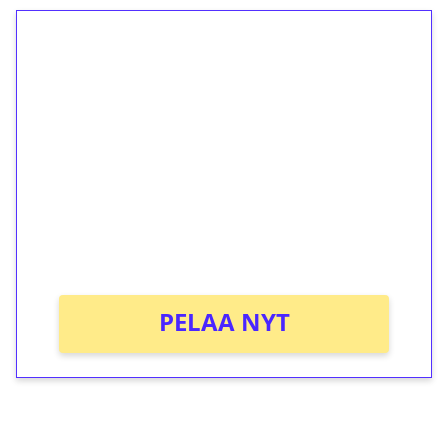
1€ = 10€ arvosta
ilmaiskierroksia ilman
kierrätystä!
Talleta 1€
Saat heti 50 ilmaiskierrosta Tuohi 1000 -
peliin (arvo 0,20€ per kierros)!
Ei kierrätysvaatimusta!
PELAA NYT