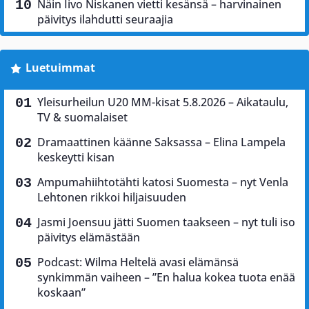
Näin Iivo Niskanen vietti kesänsä – harvinainen
päivitys ilahdutti seuraajia
Luetuimmat
Yleisurheilun U20 MM-kisat 5.8.2026 – Aikataulu,
TV & suomalaiset
Dramaattinen käänne Saksassa – Elina Lampela
keskeytti kisan
Ampumahiihtotähti katosi Suomesta – nyt Venla
Lehtonen rikkoi hiljaisuuden
Jasmi Joensuu jätti Suomen taakseen – nyt tuli iso
päivitys elämästään
Podcast: Wilma Heltelä avasi elämänsä
synkimmän vaiheen – ”En halua kokea tuota enää
koskaan”