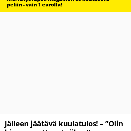
peliin - vain 1 eurolla!
Jälleen jäätävä kuulatulos! – ”Olin