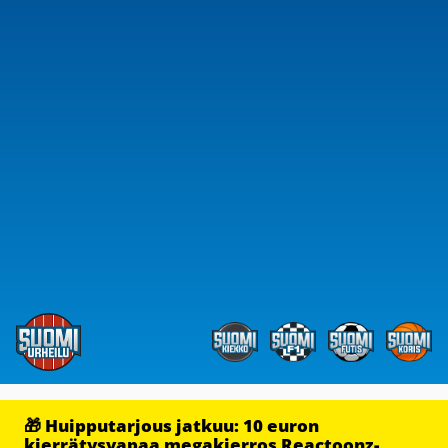
🎁 Huipputarjous jatkuu: 10 euron
kierrätysvapaa megakierros Reactoonz-