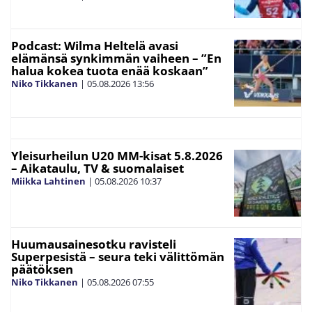
Podcast: Wilma Heltelä avasi
elämänsä synkimmän vaiheen – ”En
halua kokea tuota enää koskaan”
Niko Tikkanen
|
05.08.2026
13:56
Yleisurheilun U20 MM-kisat 5.8.2026
– Aikataulu, TV & suomalaiset
Miikka Lahtinen
|
05.08.2026
10:37
Huumausainesotku ravisteli
Superpesistä – seura teki välittömän
päätöksen
Niko Tikkanen
|
05.08.2026
07:55