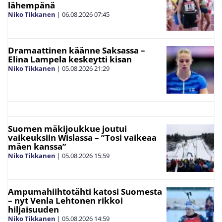
lähempänä
Niko Tikkanen
|
06.08.2026
07:45
Dramaattinen käänne Saksassa –
Elina Lampela keskeytti kisan
Niko Tikkanen
|
05.08.2026
21:29
Suomen mäkijoukkue joutui
vaikeuksiin Wislassa – ”Tosi vaikeaa
mäen kanssa”
Niko Tikkanen
|
05.08.2026
15:59
Ampumahiihtotähti katosi Suomesta
– nyt Venla Lehtonen rikkoi
hiljaisuuden
Niko Tikkanen
|
05.08.2026
14:59