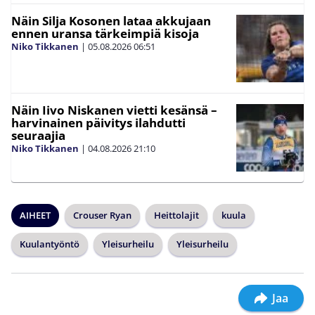
Näin Silja Kosonen lataa akkujaan
ennen uransa tärkeimpiä kisoja
Niko Tikkanen
|
05.08.2026
06:51
Näin Iivo Niskanen vietti kesänsä –
harvinainen päivitys ilahdutti
seuraajia
Niko Tikkanen
|
04.08.2026
21:10
AIHEET
Crouser Ryan
Heittolajit
kuula
Kuulantyöntö
Yleisurheilu
Yleisurheilu
Jaa