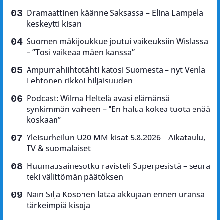
Dramaattinen käänne Saksassa – Elina Lampela
keskeytti kisan
Suomen mäkijoukkue joutui vaikeuksiin Wislassa
– ”Tosi vaikeaa mäen kanssa”
Ampumahiihtotähti katosi Suomesta – nyt Venla
Lehtonen rikkoi hiljaisuuden
Podcast: Wilma Heltelä avasi elämänsä
synkimmän vaiheen – ”En halua kokea tuota enää
koskaan”
Yleisurheilun U20 MM-kisat 5.8.2026 – Aikataulu,
TV & suomalaiset
Huumausainesotku ravisteli Superpesistä – seura
teki välittömän päätöksen
Näin Silja Kosonen lataa akkujaan ennen uransa
tärkeimpiä kisoja