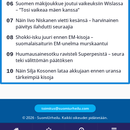
Suomen mäkijoukkue joutui vaikeuksiin Wislassa
– ”Tosi vaikeaa mäen kanssa”
Näin Iivo Niskanen vietti kesänsä – harvinainen
päivitys ilahdutti seuraajia
Shokki-isku juuri ennen EM-kisoja –
suomalaisaiturin EM-unelma murskaantui
Huumausainesotku ravisteli Superpesistä – seura
teki välittömän päätöksen
Näin Silja Kosonen lataa akkujaan ennen uransa
tärkeimpiä kisoja
toimitus@suomiurheilu.com
© 2026 - SuomiUrheilu. Kaikki oikeudet pidätetään.