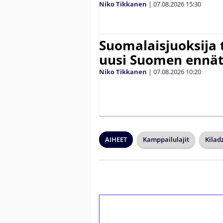
Niko Tikkanen
|
07.08.2026
15:30
Suomalaisjuoksija t
uusi Suomen ennät
Niko Tikkanen
|
07.08.2026
10:20
AIHEET
Kamppailulajit
Kilad
1€ = 10€ arvosta 