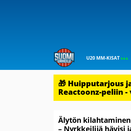
U20 MM-KISAT
5-9.8.
🎁 Huipputarjous 
Reactoonz-peliin - 
Älytön kilahtaminen
– Nyrkkeilijä hävisi 