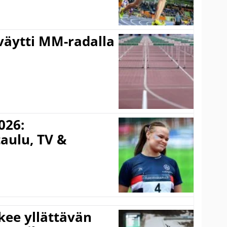
väytti MM-radalla
026:
aulu, TV &
kee yllättävän