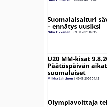
Suomalaisaituri sä
– ennätys uusiksi
Niko Tikkanen
|
09.08.2026
09:36
U20 MM-kisat 9.8.2
Päätöspäivän aikat
suomalaiset
Miikka Lahtinen
|
09.08.2026
09:12
Olympiavoittaja te