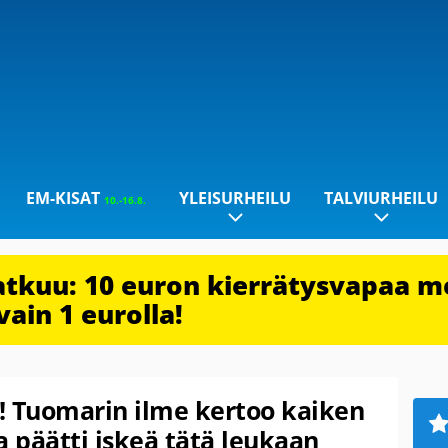
EM-KISAT
YLEISURHEILU
TALVIURHEILU
10.-16.8.
jatkuu: 10 euron kierrätysvapaa m
vain 1 eurolla!
! Tuomarin ilme kertoo kaiken
ja päätti iskeä tätä leukaan