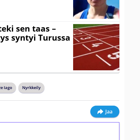
eki sen taas –
ys syntyi Turussa
ze Iago
Nyrkkeily
Jaa
ilmaiskierroksia ilman