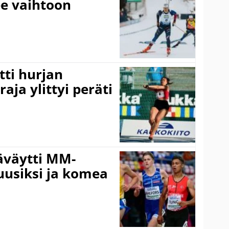
ee vaihtoon
ti hurjan
aja ylittyi peräti
äväytti MM-
 uusiksi ja komea