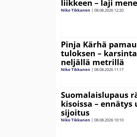
liikkeen – laji men
Niko Tikkanen
|
08.08.2026
12:20
Pinja Kärhä pamaut
tuloksen – karsintar
neljällä metrillä
Niko Tikkanen
|
08.08.2026
11:17
Suomalaislupaus r
kisoissa – ennätys
sijoitus
Niko Tikkanen
|
08.08.2026
10:10