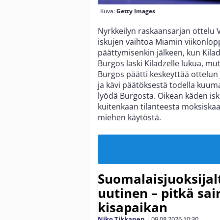
Kuva:
Getty Images
Nyrkkeilyn raskaansarjan ottelu Vi
iskujen vaihtoa Miamin viikonloppu
päättymisenkin jälkeen, kun Kil
Burgos laski Kiladzelle lukua, m
Burgos päätti keskeyttää ottelun 
ja kävi päätöksestä todella kuuma
lyödä Burgosta. Oikean käden isk
kuitenkaan tilanteesta moksiskaan
miehen käytöstä.
Suomalaisjuoksijal
uutinen – pitkä sai
kisapaikan
Niko Tikkanen
|
09.08.2026
10:30