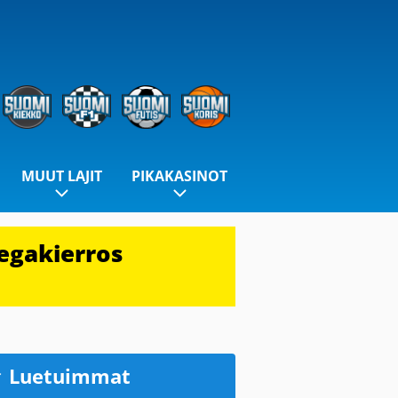
MUUT LAJIT
PIKAKASINOT
egakierros
Luetuimmat