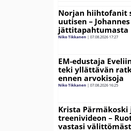
Norjan hiihtofanit
uutisen – Johannes
jättitapahtumasta
Niko Tikkanen
|
07.08.2026
17:27
EM-edustaja Eveli
teki yllättävän rat
ennen arvokisoja
Niko Tikkanen
|
07.08.2026
16:25
Krista Pärmäkoski j
treenivideon – Ruot
vastasi välittömäst