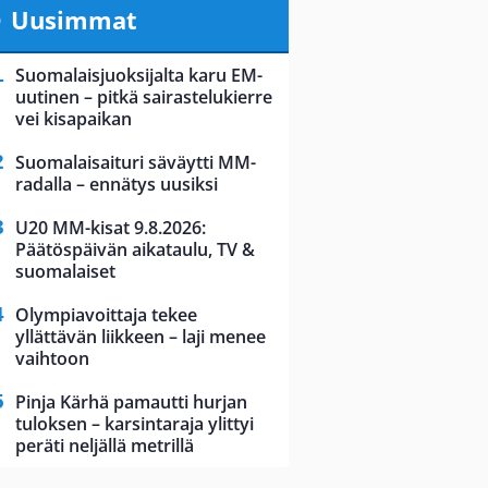
Uusimmat
Suomalaisjuoksijalta karu EM-
uutinen – pitkä sairastelukierre
vei kisapaikan
Suomalaisaituri säväytti MM-
radalla – ennätys uusiksi
U20 MM-kisat 9.8.2026:
Päätöspäivän aikataulu, TV &
suomalaiset
Olympiavoittaja tekee
yllättävän liikkeen – laji menee
vaihtoon
Pinja Kärhä pamautti hurjan
tuloksen – karsintaraja ylittyi
peräti neljällä metrillä