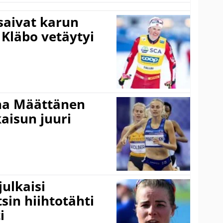
 saivat karun
 Kläbo vetäytyi
ina Määttänen
kaisun juuri
ulkaisi
sin hiihtotähti
i