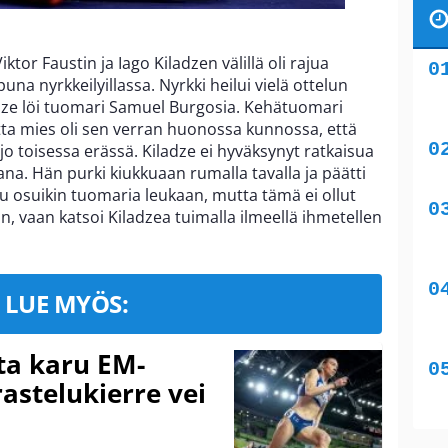
ktor Faustin ja Iago Kiladzen välillä oli rajua
na nyrkkeilyillassa. Nyrkki heilui vielä ottelun
adze löi tuomari Samuel Burgosia. Kehätuomari
utta mies oli sen verran huonossa kunnossa, että
jo toisessa erässä. Kiladze ei hyväksynyt ratkaisua
na. Hän purki kiukkuaan rumalla tavalla ja päätti
u osuikin tuomaria leukaan, mutta tämä ei ollut
, vaan katsoi Kiladzea tuimalla ilmeellä ihmetellen
LUE MYÖS:
ta karu EM-
rastelukierre vei