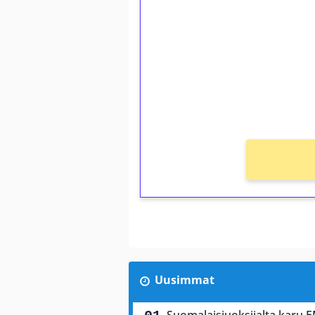
kierrätystä!
Talleta 1€
Saat heti 50 ilmaiskierr
kierros)!
Ei kierrätysvaatimusta!
Uusimmat
Suomalaisjuoksijalta karu E