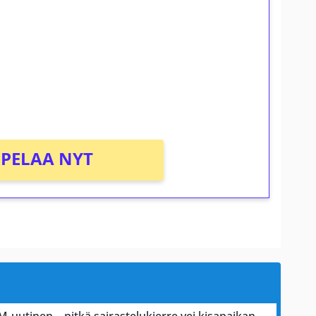
osta Tuohi 1000 -peliin (arvo 0,20€ per
PELAA NYT
M-uutinen – pitkä sairastelukierre vei kisapaikan