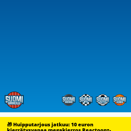
🎁 Huipputarjous jatkuu: 10 euron
kierrätysvapaa megakierros Reactoonz-