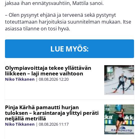
jaksaa ihan ennätysvauhtiin, Mattila sanoi.
– Olen pysynyt ehjänä ja terveenä sekä pystynyt
toteuttamaan harjoituksia suunnitelman mukaan. Itse
asiassa tilanne on tosi hyvä.
LUE MYÖS:
Olympiavoittaja tekee yllättävän
liikkeen – laji menee vaihtoon
Niko Tikkanen
|
08.08.2026
12:20
Pinja Kärhä pamautti hurjan
tuloksen – karsintaraja ylittyi peräti
neljällä metrillä
Niko Tikkanen
|
08.08.2026
11:17