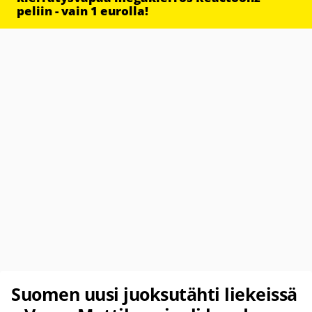
peliin - vain 1 eurolla!
Suomen uusi juoksutähti liekeissä