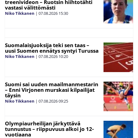
treenivideon – Ruotsin hiihtotähti
vastasi välittömästi
Niko Tikkanen
|
07.08.2026
15:30
Suomalaisjuoksija teki sen taas –
uusi Suomen ennätys syntyi Turussa
Niko Tikkanen
|
07.08.2026
10:20
Suomi sai uuden maailmanmestarin
– Enni Virjonen murskasi kilpailijat
täysin
Niko Tikkanen
|
07.08.2026
09:25
Olympiaurheilijan järkyttävä
tunnustus – riippuvuus alkoi jo 12-
vuotiaana