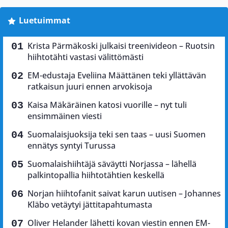
Luetuimmat
Krista Pärmäkoski julkaisi treenivideon – Ruotsin
hiihtotähti vastasi välittömästi
EM-edustaja Eveliina Määttänen teki yllättävän
ratkaisun juuri ennen arvokisoja
Kaisa Mäkäräinen katosi vuorille – nyt tuli
ensimmäinen viesti
Suomalaisjuoksija teki sen taas – uusi Suomen
ennätys syntyi Turussa
Suomalaishiihtäjä säväytti Norjassa – lähellä
palkintopallia hiihtotähtien keskellä
Norjan hiihtofanit saivat karun uutisen – Johannes
Kläbo vetäytyi jättitapahtumasta
Oliver Helander lähetti kovan viestin ennen EM-