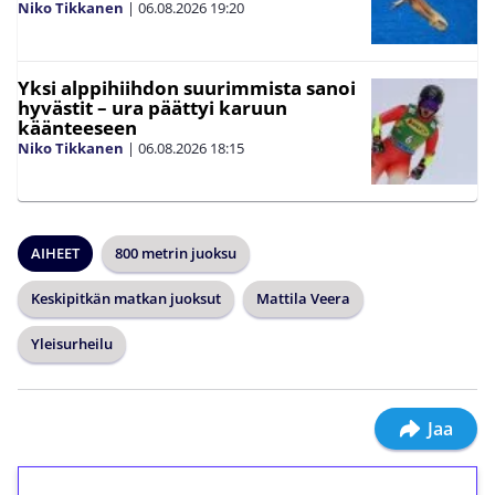
Niko Tikkanen
|
06.08.2026
19:20
Yksi alppihiihdon suurimmista sanoi
hyvästit – ura päättyi karuun
käänteeseen
Niko Tikkanen
|
06.08.2026
18:15
AIHEET
800 metrin juoksu
Keskipitkän matkan juoksut
Mattila Veera
Yleisurheilu
Jaa