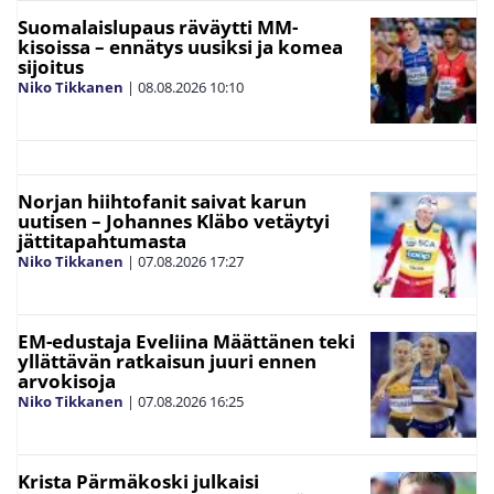
Suomalaislupaus räväytti MM-
kisoissa – ennätys uusiksi ja komea
sijoitus
Niko Tikkanen
|
08.08.2026
10:10
Norjan hiihtofanit saivat karun
uutisen – Johannes Kläbo vetäytyi
jättitapahtumasta
Niko Tikkanen
|
07.08.2026
17:27
EM-edustaja Eveliina Määttänen teki
yllättävän ratkaisun juuri ennen
arvokisoja
Niko Tikkanen
|
07.08.2026
16:25
Krista Pärmäkoski julkaisi