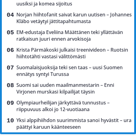
uusiksi ja komea sijoitus
Norjan hiihtofanit saivat karun uutisen – Johannes
Kläbo vetäytyi jättitapahtumasta
EM-edustaja Eveliina Määttänen teki yllättävän
ratkaisun juuri ennen arvokisoja
Krista Pärmäkoski julkaisi treenivideon – Ruotsin
hiihtotähti vastasi välittömästi
Suomalaisjuoksija teki sen taas – uusi Suomen
ennätys syntyi Turussa
Suomi sai uuden maailmanmestarin – Enni
Virjonen murskasi kilpailijat täysin
Olympiaurheilijan järkyttävä tunnustus –
riippuvuus alkoi jo 12-vuotiaana
Yksi alppihiihdon suurimmista sanoi hyvästit – ura
päättyi karuun käänteeseen