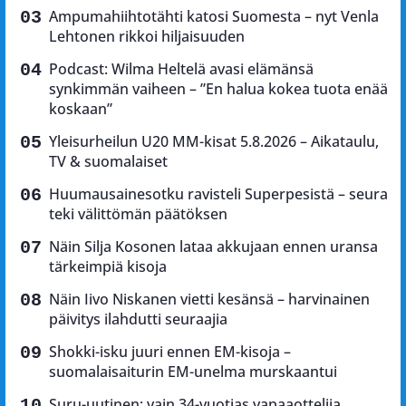
Ampumahiihtotähti katosi Suomesta – nyt Venla
Lehtonen rikkoi hiljaisuuden
Podcast: Wilma Heltelä avasi elämänsä
synkimmän vaiheen – ”En halua kokea tuota enää
koskaan”
Yleisurheilun U20 MM-kisat 5.8.2026 – Aikataulu,
TV & suomalaiset
Huumausainesotku ravisteli Superpesistä – seura
teki välittömän päätöksen
Näin Silja Kosonen lataa akkujaan ennen uransa
tärkeimpiä kisoja
Näin Iivo Niskanen vietti kesänsä – harvinainen
päivitys ilahdutti seuraajia
Shokki-isku juuri ennen EM-kisoja –
suomalaisaiturin EM-unelma murskaantui
Suru-uutinen: vain 34-vuotias vapaaottelija