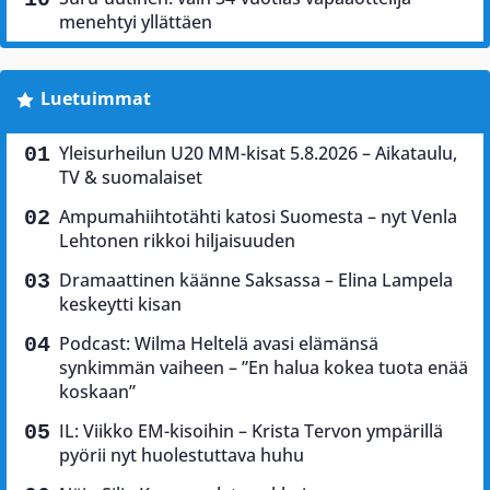
menehtyi yllättäen
Luetuimmat
Yleisurheilun U20 MM-kisat 5.8.2026 – Aikataulu,
TV & suomalaiset
Ampumahiihtotähti katosi Suomesta – nyt Venla
Lehtonen rikkoi hiljaisuuden
Dramaattinen käänne Saksassa – Elina Lampela
keskeytti kisan
Podcast: Wilma Heltelä avasi elämänsä
synkimmän vaiheen – ”En halua kokea tuota enää
koskaan”
IL: Viikko EM-kisoihin – Krista Tervon ympärillä
pyörii nyt huolestuttava huhu