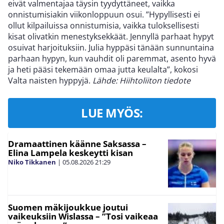
eivät valmentajaa täysin tyydyttäneet, vaikka
onnistumisiakin viikonloppuun osui. ”Hypyllisesti ei
ollut kilpailuissa onnistumisia, vaikka tuloksellisesti
kisat olivatkin menestyksekkäät. Jennyllä parhaat hypyt
osuivat harjoituksiin. Julia hyppäsi tänään sunnuntaina
parhaan hypyn, kun vauhdit oli paremmat, asento hyvä
ja heti pääsi tekemään omaa jutta keulalta”, kokosi
Valta naisten hyppyjä.
Lähde: Hiihtoliiton tiedote
LUE MYÖS:
Dramaattinen käänne Saksassa –
Elina Lampela keskeytti kisan
Niko Tikkanen
|
05.08.2026
21:29
Suomen mäkijoukkue joutui
vaikeuksiin Wislassa – ”Tosi vaikeaa