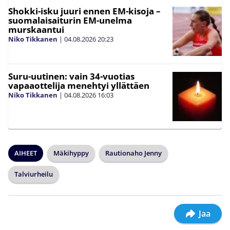
Shokki-isku juuri ennen EM-kisoja –
suomalaisaiturin EM-unelma
murskaantui
Niko Tikkanen
|
04.08.2026
20:23
Suru-uutinen: vain 34-vuotias
vapaaottelija menehtyi yllättäen
Niko Tikkanen
|
04.08.2026
16:03
AIHEET
Mäkihyppy
Rautionaho Jenny
Talviurheilu
Jaa