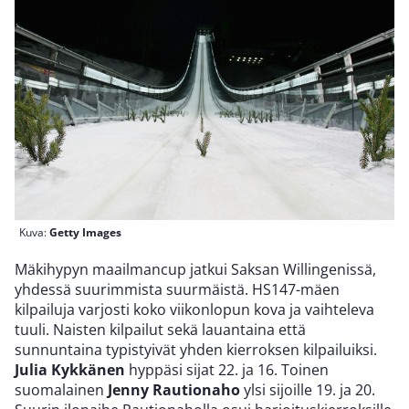
Kuva:
Getty Images
Mäkihypyn maailmancup jatkui Saksan Willingenissä,
yhdessä suurimmista suurmäistä. HS147-mäen
kilpailuja varjosti koko viikonlopun kova ja vaihteleva
tuuli. Naisten kilpailut sekä lauantaina että
sunnuntaina typistyivät yhden kierroksen kilpailuiksi.
Julia Kykkänen
hyppäsi sijat 22. ja 16. Toinen
suomalainen
Jenny Rautionaho
ylsi sijoille 19. ja 20.