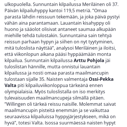
ulkopuolella. Sunnuntain kilpailussa Meriläinen oli 37.
Päivän kilpailuhyppy kantoi 119,5 metriä. ”Omaa
parasta lähdin reissuun tekemään, ja joka päivä pystyi
vähän aina parantamaan. Lauantain kisahyppy oli
huono ja sääolot olisivat antaneet saumaa alkupään
miehille tehdä tulostakin. Sunnuntaina sain tehtyä
reissun parhaan hypyn ja siihen on nyt tyytyminen,
mitä tuloslista näyttää”, analysoi Meriläinen ja iloitsi,
että viikonlopun aikana pääsi hyppäämään monta
kilpailua. Sunnuntain kilpailussa
Arttu Pohjola
jäi
tuloslistan hännille, mutta onnistui lauantain
kilpailussa ja nosti omaa parasta maailmancupin
tulostaan sijalle 35. Naisten valmentaja
Ossi-Pekka
Valta
piti kilpailuviikonloppua tärkeänä ennen
olympialaisia. Myös tuloslistalla on iso merkitys
tulevaisuuden maailmancupeja silmällä pitäen.
”Willingen oli tärkeä reissu naisille. Molemmat saivat
maailmancupin pisteitä enemmän ja se vaikuttaa
seuraavissa kilpailuissa hyppyjärjestykseen, mikä on
hyvä”, totesi Valta. Isossa suurmäessä naisten hypyt