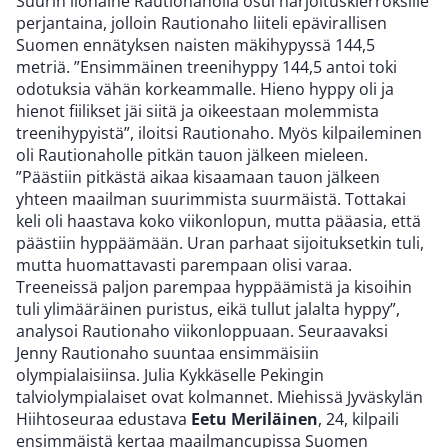
Suurin ilonaihe Rautionaholla osui harjoituskierroksille
perjantaina, jolloin Rautionaho liiteli epävirallisen
Suomen ennätyksen naisten mäkihypyssä 144,5
metriä. ”Ensimmäinen treenihyppy 144,5 antoi toki
odotuksia vähän korkeammalle. Hieno hyppy oli ja
hienot fiilikset jäi siitä ja oikeestaan molemmista
treenihypyistä”, iloitsi Rautionaho. Myös kilpaileminen
oli Rautionaholle pitkän tauon jälkeen mieleen.
”Päästiin pitkästä aikaa kisaamaan tauon jälkeen
yhteen maailman suurimmista suurmäistä. Tottakai
keli oli haastava koko viikonlopun, mutta pääasia, että
päästiin hyppäämään. Uran parhaat sijoituksetkin tuli,
mutta huomattavasti parempaan olisi varaa.
Treeneissä paljon parempaa hyppäämistä ja kisoihin
tuli ylimääräinen puristus, eikä tullut jalalta hyppy”,
analysoi Rautionaho viikonloppuaan. Seuraavaksi
Jenny Rautionaho suuntaa ensimmäisiin
olympialaisiinsa. Julia Kykkäselle Pekingin
talviolympialaiset ovat kolmannet. Miehissä Jyväskylän
Hiihtoseuraa edustava
Eetu Meriläinen
, 24, kilpaili
ensimmäistä kertaa maailmancupissa Suomen