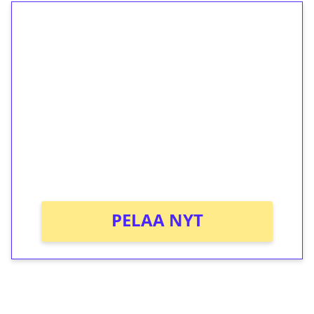
1€ = 10€ arvosta
ilmaiskierroksia ilman
kierrätystä!
Talleta 1€
Saat heti 50 ilmaiskierrosta Tuohi 1000 -
peliin (arvo 0,20€ per kierros)!
Ei kierrätysvaatimusta!
PELAA NYT