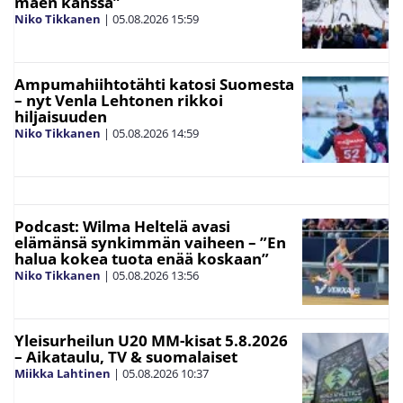
mäen kanssa”
Niko Tikkanen
|
05.08.2026
15:59
Ampumahiihtotähti katosi Suomesta
– nyt Venla Lehtonen rikkoi
hiljaisuuden
Niko Tikkanen
|
05.08.2026
14:59
Podcast: Wilma Heltelä avasi
elämänsä synkimmän vaiheen – ”En
halua kokea tuota enää koskaan”
Niko Tikkanen
|
05.08.2026
13:56
Yleisurheilun U20 MM-kisat 5.8.2026
– Aikataulu, TV & suomalaiset
Miikka Lahtinen
|
05.08.2026
10:37