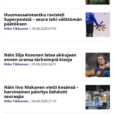
Huumausainesotku ravisteli
Superpesistä – seura teki välittömän
päätöksen
Niko Tikkanen
|
05.08.2026
07:55
Näin Silja Kosonen lataa akkujaan
ennen uransa tärkeimpiä kisoja
Niko Tikkanen
|
05.08.2026
06:51
Näin Iivo Niskanen vietti kesänsä –
harvinainen päivitys ilahdutti
seuraajia
Niko Tikkanen
|
04.08.2026
21:10