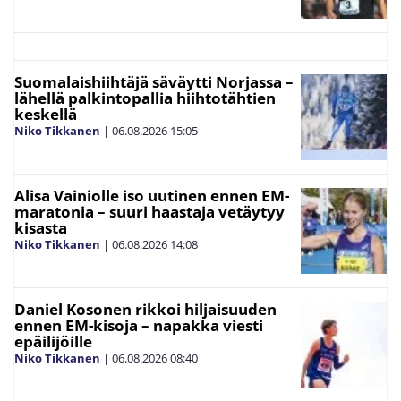
Suomalaishiihtäjä säväytti Norjassa –
lähellä palkintopallia hiihtotähtien
keskellä
Niko Tikkanen
|
06.08.2026
15:05
Alisa Vainiolle iso uutinen ennen EM-
maratonia – suuri haastaja vetäytyy
kisasta
Niko Tikkanen
|
06.08.2026
14:08
Daniel Kosonen rikkoi hiljaisuuden
ennen EM-kisoja – napakka viesti
epäilijöille
Niko Tikkanen
|
06.08.2026
08:40