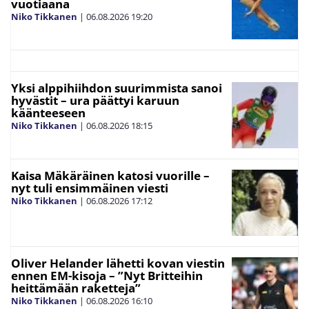
vuotiaana
Niko Tikkanen
|
06.08.2026
19:20
Yksi alppihiihdon suurimmista sanoi
hyvästit – ura päättyi karuun
käänteeseen
Niko Tikkanen
|
06.08.2026
18:15
Kaisa Mäkäräinen katosi vuorille –
nyt tuli ensimmäinen viesti
Niko Tikkanen
|
06.08.2026
17:12
Oliver Helander lähetti kovan viestin
ennen EM-kisoja – ”Nyt Britteihin
heittämään raketteja”
Niko Tikkanen
|
06.08.2026
16:10