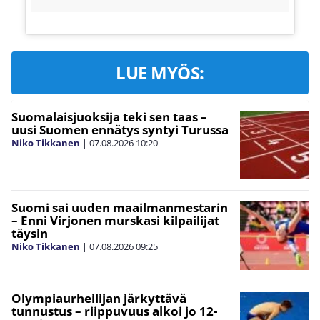
LUE MYÖS:
Suomalaisjuoksija teki sen taas –
uusi Suomen ennätys syntyi Turussa
Niko Tikkanen
|
07.08.2026
10:20
Suomi sai uuden maailmanmestarin
– Enni Virjonen murskasi kilpailijat
täysin
Niko Tikkanen
|
07.08.2026
09:25
Olympiaurheilijan järkyttävä
tunnustus – riippuvuus alkoi jo 12-