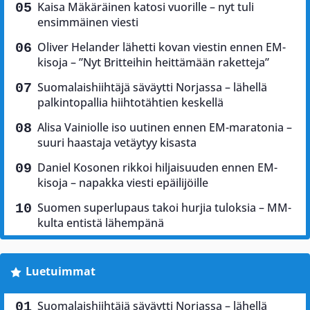
Kaisa Mäkäräinen katosi vuorille – nyt tuli
ensimmäinen viesti
Oliver Helander lähetti kovan viestin ennen EM-
kisoja – ”Nyt Britteihin heittämään raketteja”
Suomalaishiihtäjä säväytti Norjassa – lähellä
palkintopallia hiihtotähtien keskellä
Alisa Vainiolle iso uutinen ennen EM-maratonia –
suuri haastaja vetäytyy kisasta
Daniel Kosonen rikkoi hiljaisuuden ennen EM-
kisoja – napakka viesti epäilijöille
Suomen superlupaus takoi hurjia tuloksia – MM-
kulta entistä lähempänä
Luetuimmat
Suomalaishiihtäjä säväytti Norjassa – lähellä