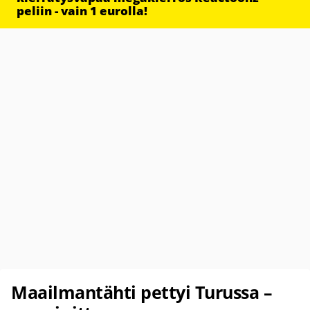
peliin - vain 1 eurolla!
Maailmantähti pettyi Turussa –