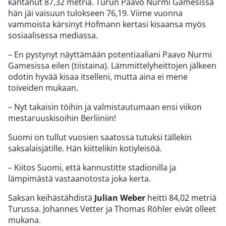
kantanut 87,32 metriä. Turun Paavo Nurmi Gamesissa
hän jäi vaisuun tulokseen 76,19. Viime vuonna
vammoista kärsinyt Hofmann kertasi kisaansa myös
sosiaalisessa mediassa.
– En pystynyt näyttämään potentiaaliani Paavo Nurmi
Gamesissa eilen (tiistaina). Lämmittelyheittojen jälkeen
odotin hyvää kisaa itselleni, mutta aina ei mene
toiveiden mukaan.
– Nyt takaisin töihin ja valmistautumaan ensi viikon
mestaruuskisoihin Berliiniin!
Suomi on tullut vuosien saatossa tutuksi tällekin
saksalaisjätille. Hän kiittelikin kotiyleisöä.
– Kiitos Suomi, että kannustitte stadionilla ja
lämpimästä vastaanotosta joka kerta.
Saksan keihästähdistä
Julian Weber
heitti 84,02 metriä
Turussa. Johannes Vetter ja Thomas Röhler eivät olleet
mukana.