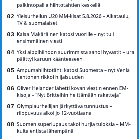
palkintopallia hiihtotähtien keskellä
Yleisurheilun U20 MM-kisat 5.8.2026 – Aikataulu,
TV & suomalaiset
Kaisa Mäkäräinen katosi vuorille – nyt tuli
ensimmäinen viesti
Yksi alppihiihdon suurimmista sanoi hyvästit – ura
päättyi karuun käänteeseen
Ampumahiihtotähti katosi Suomesta – nyt Venla
Lehtonen rikkoi hiljaisuuden
Oliver Helander lähetti kovan viestin ennen EM-
kisoja – ”Nyt Britteihin heittämään raketteja”
Olympiaurheilijan järkyttävä tunnustus –
riippuvuus alkoi jo 12-vuotiaana
Suomen superlupaus takoi hurjia tuloksia – MM-
kulta entistä lähempänä