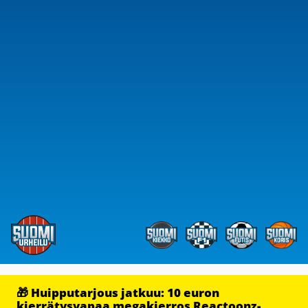
🎁 Huipputarjous jatkuu: 10 euron
kierrätysvapaa megakierros Reactoonz-