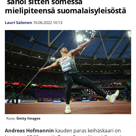
sanoi sitten somessa
mielipiteensä suomalaisyleisöstä
Lauri Salonen
16.06.2022
10:13
Kuva:
Getty Images
Andreas Hofmannin
kauden paras keihäskaari on