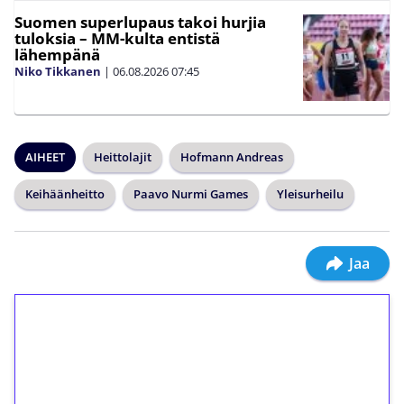
Suomen superlupaus takoi hurjia
tuloksia – MM-kulta entistä
lähempänä
Niko Tikkanen
|
06.08.2026
07:45
AIHEET
Heittolajit
Hofmann Andreas
Keihäänheitto
Paavo Nurmi Games
Yleisurheilu
Jaa
1€ = 10€ arvosta
ilmaiskierroksia ilman
kierrätystä!