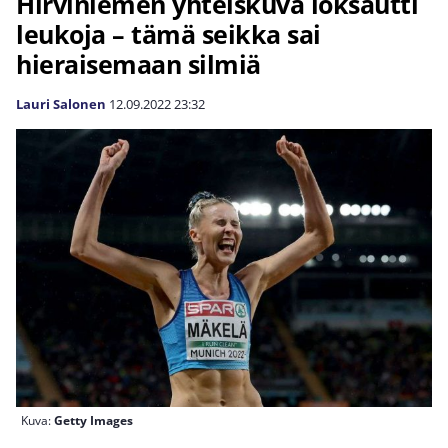
Hirviniemen yhteiskuva loksautti
leukoja – tämä seikka sai
hieraisemaan silmiä
Lauri Salonen
12.09.2022
23:32
Kuva:
Getty Images