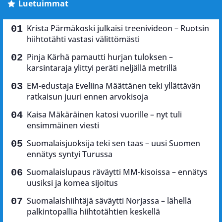
Luetuimmat
Krista Pärmäkoski julkaisi treenivideon – Ruotsin
hiihtotähti vastasi välittömästi
Pinja Kärhä pamautti hurjan tuloksen –
karsintaraja ylittyi peräti neljällä metrillä
EM-edustaja Eveliina Määttänen teki yllättävän
ratkaisun juuri ennen arvokisoja
Kaisa Mäkäräinen katosi vuorille – nyt tuli
ensimmäinen viesti
Suomalaisjuoksija teki sen taas – uusi Suomen
ennätys syntyi Turussa
Suomalaislupaus räväytti MM-kisoissa – ennätys
uusiksi ja komea sijoitus
Suomalaishiihtäjä säväytti Norjassa – lähellä
palkintopallia hiihtotähtien keskellä