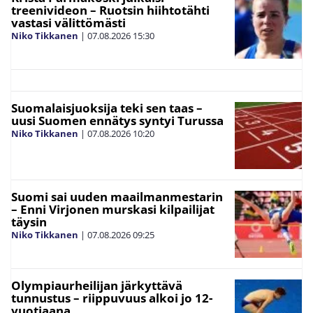
treenivideon – Ruotsin hiihtotähti
vastasi välittömästi
Niko Tikkanen
|
07.08.2026
15:30
Suomalaisjuoksija teki sen taas –
uusi Suomen ennätys syntyi Turussa
Niko Tikkanen
|
07.08.2026
10:20
Suomi sai uuden maailmanmestarin
– Enni Virjonen murskasi kilpailijat
täysin
Niko Tikkanen
|
07.08.2026
09:25
Olympiaurheilijan järkyttävä
tunnustus – riippuvuus alkoi jo 12-
vuotiaana