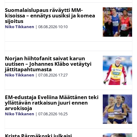
Suomalaislupaus räväytti MM-
kisoissa – ennätys uusiksi ja komea
sijoitus
Niko Tikkanen
|
08.08.2026
10:10
Norjan hiihtofanit saivat karun
uutisen – Johannes Kläbo vetäytyi
jättitapahtumasta
Niko Tikkanen
|
07.08.2026
17:27
EM-edustaja Eveliina Määttänen teki
yllättävän ratkaisun juuri ennen
arvokisoja
Niko Tikkanen
|
07.08.2026
16:25
Krista Pärmäkoski julkaisi