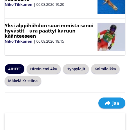
Niko Tikkanen
|
06.08.2026
19:20
Yksi alppihiihdon suurimmista sanoi
hyvästit – ura päättyi karuun
käänteeseen
Niko Tikkanen
|
06.08.2026
18:15
AIHEET
Hirviniemi Aku
Hyppylajit
Kolmiloikka
Mäkelä Kristiina
Jaa
1€ = 10€ arvosta