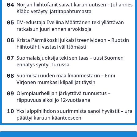
Norjan hiihtofanit saivat karun uutisen – Johannes
Kläbo vetäytyi jättitapahtumasta
EM-edustaja Eveliina Määttänen teki yllättävän
ratkaisun juuri ennen arvokisoja
Krista Pärmäkoski julkaisi treenivideon – Ruotsin
hiihtotähti vastasi välittömästi
Suomalaisjuoksija teki sen taas – uusi Suomen
ennätys syntyi Turussa
Suomi sai uuden maailmanmestarin – Enni
Virjonen murskasi kilpailijat täysin
Olympiaurheilijan järkyttävä tunnustus –
riippuvuus alkoi jo 12-vuotiaana
Yksi alppihiihdon suurimmista sanoi hyvästit – ura
päättyi karuun käänteeseen