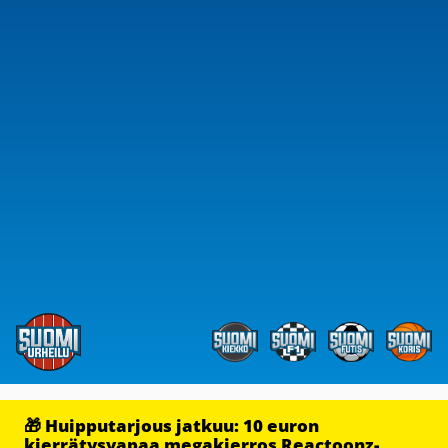
🎁 Huipputarjous jatkuu: 10 euron
kierrätysvapaa megakierros Reactoonz-