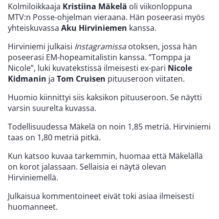
Kolmiloikkaaja
Kristiina Mäkelä
oli viikonloppuna
MTV:n Posse-ohjelman vieraana. Hän poseerasi myös
yhteiskuvassa
Aku Hirviniemen
kanssa.
Hirviniemi julkaisi
Instagramissa
otoksen, jossa hän
poseerasi EM-hopeamitalistin kanssa. ”Tomppa ja
Nicole”, luki kuvatekstissä ilmeisesti ex-pari
Nicole
Kidmanin
ja
Tom Cruisen
pituuseroon viitaten.
Huomio kiinnittyi siis kaksikon pituuseroon. Se näytti
varsin suurelta kuvassa.
Todellisuudessa Mäkelä on noin 1,85 metriä. Hirviniemi
taas on 1,80 metriä pitkä.
Kun katsoo kuvaa tarkemmin, huomaa että Mäkelällä
on korot jalassaan. Sellaisia ei näytä olevan
Hirviniemellä.
Julkaisua kommentoineet eivät toki asiaa ilmeisesti
huomanneet.