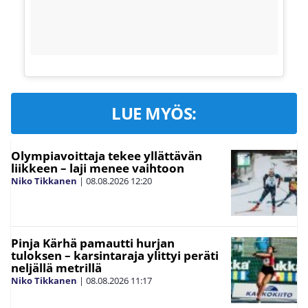
LUE MYÖS:
Olympiavoittaja tekee yllättävän
liikkeen – laji menee vaihtoon
Niko Tikkanen
|
08.08.2026
12:20
Pinja Kärhä pamautti hurjan
tuloksen – karsintaraja ylittyi peräti
neljällä metrillä
Niko Tikkanen
|
08.08.2026
11:17